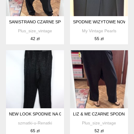
SANISTRANO CZARNE SPODNIE SZEROKIE PLUS SIZE 7XL / 54
SPODNIE WIZYTOWE NOWE
Plus_size_vintage
My Vintage Pearls
42 zł
55 zł
NEW LOOK SPODNIE NA GUMCE CHINOSY 12 / 40 Z METKĄ
LIZ & ME CZARNE SPODNIE SZE
szmatki-u-Renatki
Plus_size_vintage
65 zł
52 zł