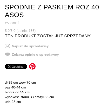
SPODNIE Z PASKIEM ROZ 40
ASOS
eviann1
5,0/5,0 (opinie: 136)
TEN PRODUKT ZOSTAŁ JUŻ SPRZEDANY
Napisz do sprzedawcy
Zobacz opinie o sprzedawcy
dł 98 cm wew 70 cm
pas 40-44 cm
biodra do 55 cm
wysokość stanu 33 cm/tył 38 cm
udo 28 cm