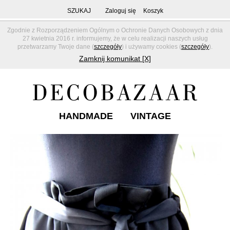
SZUKAJ
Zaloguj się
Koszyk
Zgodnie z Rozporządzeniem Ogólnym o Ochronie Danych Osobowych z dnia
27 kwietnia 2016 r. informujemy, że w celu realizacji naszych usług
przetwarzamy Twoje dane (
szczegóły
) i używamy cookies (
szczegóły
).
Zamknij komunikat [X]
HANDMADE
VINTAGE