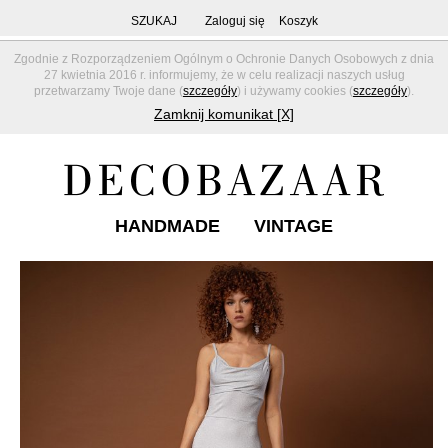
SZUKAJ
Zaloguj się
Koszyk
Zgodnie z Rozporządzeniem Ogólnym o Ochronie Danych Osobowych z dnia
27 kwietnia 2016 r. informujemy, że w celu realizacji naszych usług
przetwarzamy Twoje dane (
szczegóły
) i używamy cookies (
szczegóły
).
Zamknij komunikat [X]
HANDMADE
VINTAGE