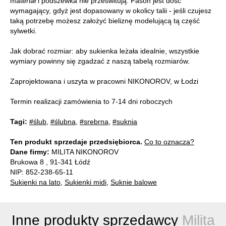
materiał i podszewka nie prześwitują. Fason jest dość
wymagający, gdyż jest dopasowany w okolicy talii - jeśli czujesz
taką potrzebę możesz założyć bieliznę modelującą tą część
sylwetki.
Jak dobrać rozmiar: aby sukienka leżała idealnie, wszystkie
wymiary powinny się zgadzać z naszą tabelą rozmiarów.
Zaprojektowana i uszyta w pracowni NIKONOROV, w Łodzi
Termin realizacji zamówienia to 7-14 dni roboczych
Tagi:
#ślub
,
#ślubna
,
#srebrna
,
#suknia
Ten produkt sprzedaje przedsiębiorca.
Co to oznacza?
Dane firmy:
MILITA NIKONOROV
Brukowa 8 , 91-341 Łódź
NIP: 852-238-65-11
Sukienki na lato
,
Sukienki midi
,
Suknie balowe
Inne produkty sprzedawcy
Milita