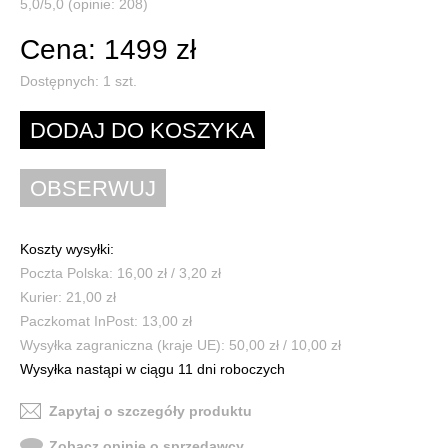
5,0/5,0 (opinie: 208)
Cena: 1499 zł
Dostępnych:
1
szt.
Koszty wysyłki:
Poczta Polska: 16,00 zł / 3,20 zł
Kurier: 21,00 zł
Paczkomat InPost: 13,00 zł
Wysyłka zagraniczna (kraje UE): 50,00 zł / 10,00 zł
Wysyłka nastąpi w ciągu 11 dni roboczych
Zapytaj o szczegóły produktu
Zobacz opinie o sprzedawcy