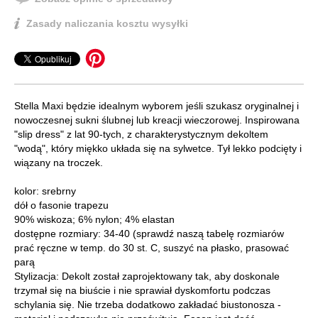
Zasady naliczania kosztu wysyłki
Stella Maxi będzie idealnym wyborem jeśli szukasz oryginalnej i
nowoczesnej sukni ślubnej lub kreacji wieczorowej. Inspirowana
"slip dress" z lat 90-tych, z charakterystycznym dekoltem
"wodą", który miękko układa się na sylwetce. Tył lekko podcięty i
wiązany na troczek.
kolor: srebrny
dół o fasonie trapezu
90% wiskoza; 6% nylon; 4% elastan
dostępne rozmiary: 34-40 (sprawdź naszą tabelę rozmiarów
prać ręczne w temp. do 30 st. C, suszyć na płasko, prasować
parą
Stylizacja: Dekolt został zaprojektowany tak, aby doskonale
trzymał się na biuście i nie sprawiał dyskomfortu podczas
schylania się. Nie trzeba dodatkowo zakładać biustonosza -