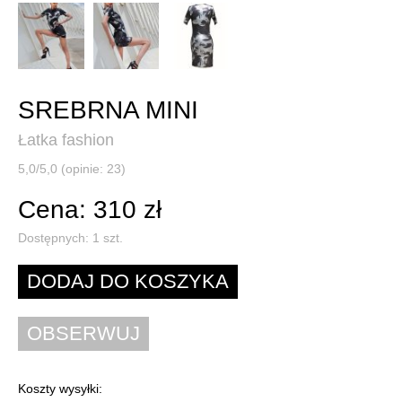
SREBRNA MINI
Łatka fashion
5,0/5,0 (opinie: 23)
Cena: 310 zł
Dostępnych:
1
szt.
Koszty wysyłki: