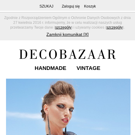
SZUKAJ
Zaloguj się
Koszyk
Zgodnie z Rozporządzeniem Ogólnym o Ochronie Danych Osobowych z dnia
27 kwietnia 2016 r. informujemy, że w celu realizacji naszych usług
przetwarzamy Twoje dane (
szczegóły
) i używamy cookies (
szczegóły
).
Zamknij komunikat [X]
HANDMADE
VINTAGE