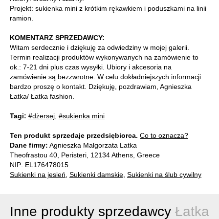
Projekt: sukienka mini z krótkim rękawkiem i poduszkami na linii
ramion.
KOMENTARZ SPRZEDAWCY:
Witam serdecznie i dziękuję za odwiedziny w mojej galerii.
Termin realizacji produktów wykonywanych na zamówienie to
ok.: 7-21 dni plus czas wysyłki. Ubiory i akcesoria na
zamówienie są bezzwrotne. W celu dokładniejszych informacji
bardzo proszę o kontakt. Dziękuję, pozdrawiam, Agnieszka
Łatka/ Łatka fashion.
Tagi:
#dżersej
,
#sukienka mini
Ten produkt sprzedaje przedsiębiorca.
Co to oznacza?
Dane firmy:
Agnieszka Malgorzata Latka
Theofrastou 40, Peristeri, 12134 Athens, Greece
NIP: EL176478015
Sukienki na jesień
,
Sukienki damskie
,
Sukienki na ślub cywilny
Inne produkty sprzedawcy
Łatka