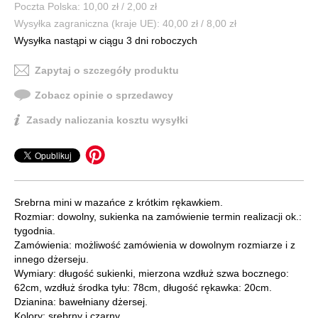
Poczta Polska: 10,00 zł / 2,00 zł
Wysyłka zagraniczna (kraje UE): 40,00 zł / 8,00 zł
Wysyłka nastąpi w ciągu 3 dni roboczych
Zapytaj o szczegóły produktu
Zobacz opinie o sprzedawcy
Zasady naliczania kosztu wysyłki
Srebrna mini w mazańce z krótkim rękawkiem.
Rozmiar: dowolny, sukienka na zamówienie termin realizacji ok.:
tygodnia.
Zamówienia: możliwość zamówienia w dowolnym rozmiarze i z
innego dżerseju.
Wymiary: długość sukienki, mierzona wzdłuż szwa bocznego:
62cm, wzdłuż środka tyłu: 78cm, długość rękawka: 20cm.
Dzianina: bawełniany dżersej.
Kolory: srebrny i czarny.