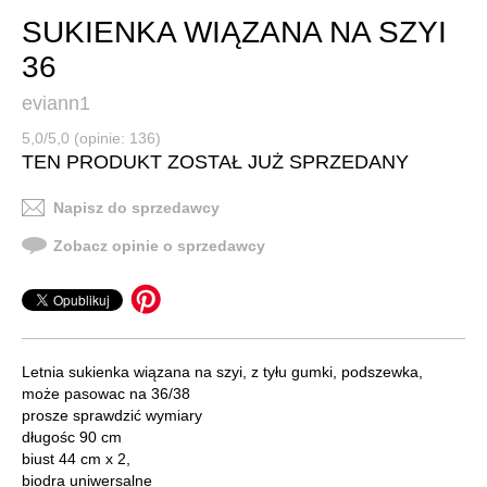
SUKIENKA WIĄZANA NA SZYI
36
eviann1
5,0/5,0 (opinie: 136)
TEN PRODUKT ZOSTAŁ JUŻ SPRZEDANY
Napisz do sprzedawcy
Zobacz opinie o sprzedawcy
Letnia sukienka wiązana na szyi, z tyłu gumki, podszewka,
może pasowac na 36/38
prosze sprawdzić wymiary
długośc 90 cm
biust 44 cm x 2,
biodra uniwersalne