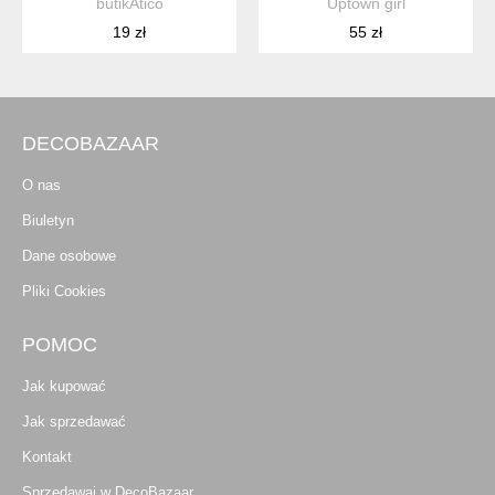
butikAtico
Uptown girl
19 zł
55 zł
DECOBAZAAR
O nas
Biuletyn
Dane osobowe
Pliki Cookies
POMOC
Jak kupować
Jak sprzedawać
Kontakt
Sprzedawaj w DecoBazaar