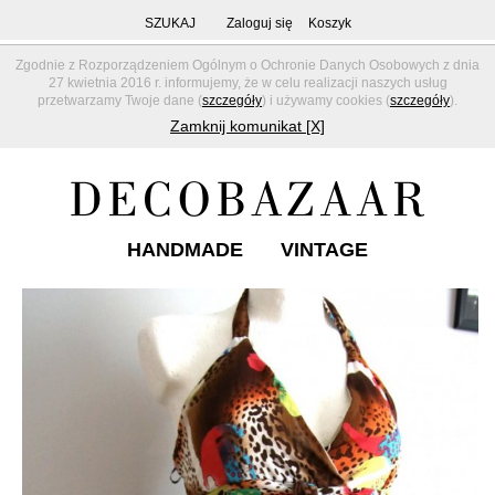
SZUKAJ
Zaloguj się
Koszyk
Zgodnie z Rozporządzeniem Ogólnym o Ochronie Danych Osobowych z dnia
27 kwietnia 2016 r. informujemy, że w celu realizacji naszych usług
przetwarzamy Twoje dane (
szczegóły
) i używamy cookies (
szczegóły
).
Zamknij komunikat [X]
HANDMADE
VINTAGE