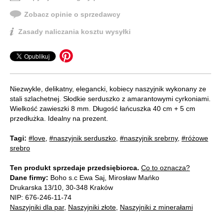
Zobacz opinie o sprzedawcy
Zasady naliczania kosztu wysyłki
Niezwykle, delikatny, elegancki, kobiecy naszyjnik wykonany ze
stali szlachetnej. Słodkie serduszko z amarantowymi cyrkoniami.
Wielkość zawieszki 8 mm. Długość łańcuszka 40 cm + 5 cm
przedłużka. Idealny na prezent.
Tagi:
#love
,
#naszyjnik serduszko
,
#naszyjnik srebrny
,
#różowe
srebro
Ten produkt sprzedaje przedsiębiorca.
Co to oznacza?
Dane firmy:
Boho s.c Ewa Saj, Mirosław Mańko
Drukarska 13/10, 30-348 Kraków
NIP: 676-246-11-74
Naszyjniki dla par
,
Naszyjniki złote
,
Naszyjniki z minerałami