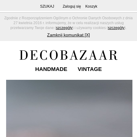
SZUKAJ
Zaloguj się
Koszyk
Zgodnie z Rozporządzeniem Ogólnym o Ochronie Danych Osobowych z dnia
27 kwietnia 2016 r. informujemy, że w celu realizacji naszych usług
przetwarzamy Twoje dane (
szczegóły
) i używamy cookies (
szczegóły
).
Zamknij komunikat [X]
HANDMADE
VINTAGE