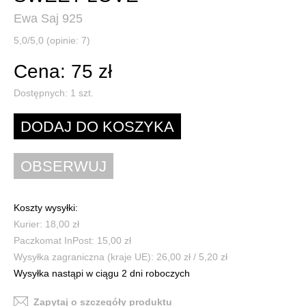
Ewa Saj 925
5,0/5,0 (opinie: 7)
Cena: 75 zł
Dostępnych:
1
szt.
Koszty wysyłki:
Kurier: 18,00 zł
Paczkomat InPost: 15,00 zł
Wysyłka zagraniczna (kraje UE): 26,00 zł / 5,20 zł
Wysyłka nastąpi w ciągu 2 dni roboczych
Zapytaj o szczegóły produktu