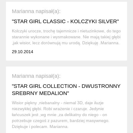
Marianna napisał(a):
"STAR GIRL CLASSIC - KOLCZYKI SILVER"
Kolczyki urocze, trochę tajemnicze i nietuzinkowe, do tego
starannie wykonane i wysmakowane. Nie mają takiej głębi
,jak wisior, lecz dorównują mu urodą. Dziękuję .Marianna.
29.10.2014
Marianna napisał(a):
"STAR GIRL COLLECTION - DWUSTRONNY
SREBRNY MEDALION"
Wisior piękny ,niebanalny - niemal 3D, daje iluzje
niezwykłej głębi. Robi wrażenie i czaruje. Jedynie
łańcuszek jest ,wg mnie ,za delikatny do niego - on
potrzebuje czegoś z pazurem, bardziej masywnego.
Dziękuje i polecam. Marianna.