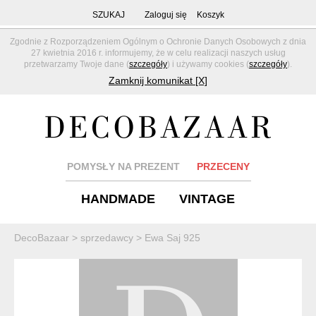
SZUKAJ
Zaloguj się
Koszyk
Zgodnie z Rozporządzeniem Ogólnym o Ochronie Danych Osobowych z dnia
27 kwietnia 2016 r. informujemy, że w celu realizacji naszych usług
przetwarzamy Twoje dane (
szczegóły
) i używamy cookies (
szczegóły
).
Zamknij komunikat [X]
POMYSŁY NA PREZENT
PRZECENY
HANDMADE
VINTAGE
DecoBazaar
>
sprzedawcy
>
Ewa Saj 925