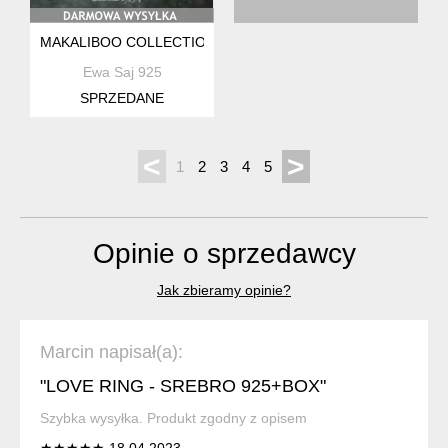
MAKALIBOO COLLECTION BRANSOLETKA ŁAPACZ SNÓW- S
Ewa Saj 925
SPRZEDANE
<
>
1
2
3
4
5
Opinie o sprzedawcy
Jak zbieramy opinie?
Marcin napisał(a):
"LOVE RING - SREBRO 925+BOX"
Szybka wysyłka. Produkt zgodny z opisem
★★★★★ 18.04.2023