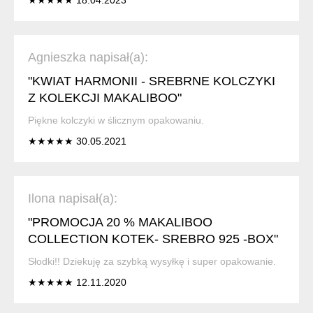
Agnieszka napisał(a):
"KWIAT HARMONII - SREBRNE KOLCZYKI
Z KOLEKCJI MAKALIBOO"
Piękne kolczyki w ślicznym opakowaniu.
★★★★★ 30.05.2021
Ilona napisał(a):
"PROMOCJA 20 % MAKALIBOO
COLLECTION KOTEK- SREBRO 925 -BOX"
Słodki!! Dziekuję za szybką wysyłkę i super opakowanie.
★★★★★ 12.11.2020