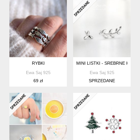
RYBKI
MINI LISTKI - SREBRNE KOLC
Ewa Saj 925
Ewa Saj 925
69 zł
SPRZEDANE