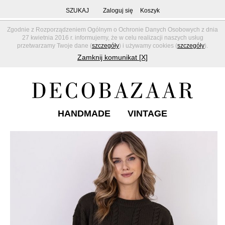
SZUKAJ
Zaloguj się
Koszyk
Zgodnie z Rozporządzeniem Ogólnym o Ochronie Danych Osobowych z dnia
27 kwietnia 2016 r. informujemy, że w celu realizacji naszych usług
przetwarzamy Twoje dane (
szczegóły
) i używamy cookies (
szczegóły
).
Zamknij komunikat [X]
HANDMADE
VINTAGE