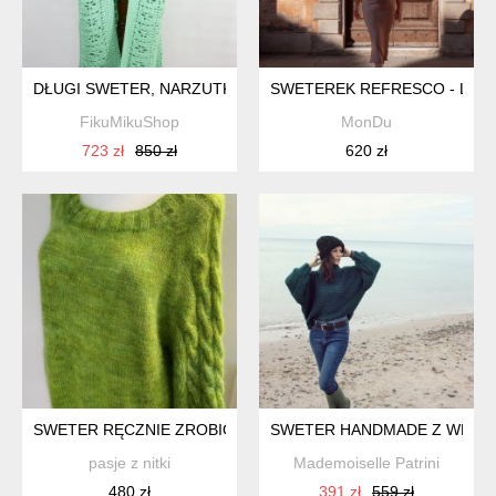
DŁUGI SWETER, NARZUTKA III
SWETEREK REFRESCO - LIM
FikuMikuShop
MonDu
723 zł
850 zł
620 zł
SWETER RĘCZNIE ZROBIONY
SWETER HANDMADE Z WEŁN
pasje z nitki
Mademoiselle Patrini
480 zł
391 zł
559 zł