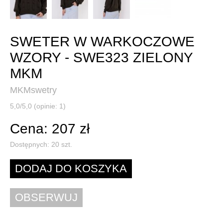
SWETER W WARKOCZOWE
WZORY - SWE323 ZIELONY
MKM
MKMswetry
5,0/5,0 (opinie: 1)
Cena: 207 zł
Dostępnych:
20
szt.