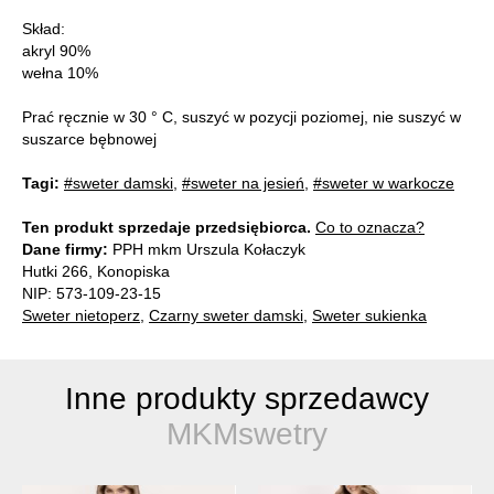
Skład:
akryl 90%
wełna 10%
Prać ręcznie w 30 ° C, suszyć w pozycji poziomej, nie suszyć w
suszarce bębnowej
Tagi:
#sweter damski
,
#sweter na jesień
,
#sweter w warkocze
Ten produkt sprzedaje przedsiębiorca.
Co to oznacza?
Dane firmy:
PPH mkm Urszula Kołaczyk
Hutki 266, Konopiska
NIP: 573-109-23-15
Sweter nietoperz
,
Czarny sweter damski
,
Sweter sukienka
Inne produkty sprzedawcy
MKMswetry