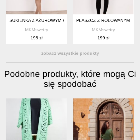
SUKIENKA Z AŻUROWYM WZOREM - SUK011 LAWENDOWY M
PŁASZCZ Z ROLOWANYM KOŁ
MKMswetry
MKMswetry
198 zł
199 zł
zobacz wszystkie produkty
Podobne produkty, które mogą Ci
się spodobać