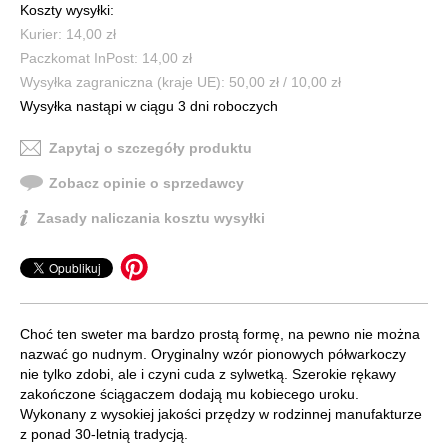
Koszty wysyłki:
Kurier: 14,00 zł
Paczkomat InPost: 14,00 zł
Wysyłka zagraniczna (kraje UE): 50,00 zł / 10,00 zł
Wysyłka nastąpi w ciągu 3 dni roboczych
Zapytaj o szczegóły produktu
Zobacz opinie o sprzedawcy
Zasady naliczania kosztu wysyłki
Choć ten sweter ma bardzo prostą formę, na pewno nie można
nazwać go nudnym. Oryginalny wzór pionowych półwarkoczy
nie tylko zdobi, ale i czyni cuda z sylwetką. Szerokie rękawy
zakończone ściągaczem dodają mu kobiecego uroku.
Wykonany z wysokiej jakości przędzy w rodzinnej manufakturze
z ponad 30-letnią tradycją.