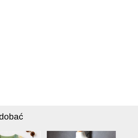
odobać