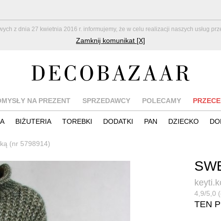
z dnia 27 kwietnia 2016 r. informujemy, że w celu realizacji naszych usług pr
Zamknij komunikat [X]
OMYSŁY NA PREZENT
SPRZEDAWCY
POLECAMY
PRZECE
IA
BIŻUTERIA
TOREBKI
DODATKI
PAN
DZIECKO
DO
nką (nr 5798914)
SWE
keyti.k
4,9/5,0 
TEN 