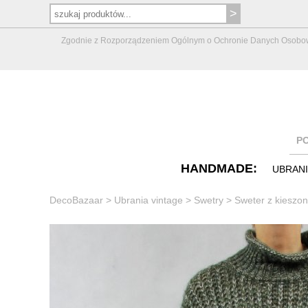
Zgodnie z Rozporządzeniem Ogólnym o Ochronie Danych Osobowych 
P
HANDMADE:
UBRAN
DecoBazaar
>
Ubrania vintage
>
Swetry
>
Sweter z kieszo