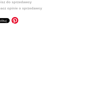
isz do sprzedawcy
acz opinie o sprzedawcy