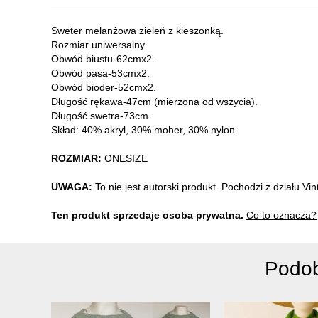
Sweter melanżowa zieleń z kieszonką.
Rozmiar uniwersalny.
Obwód biustu-62cmx2.
Obwód pasa-53cmx2.
Obwód bioder-52cmx2.
Długość rękawa-47cm (mierzona od wszycia).
Długość swetra-73cm.
Skład: 40% akryl, 30% moher, 30% nylon.
ROZMIAR:
ONESIZE
UWAGA:
To nie jest autorski produkt. Pochodzi z działu V
Ten produkt sprzedaje osoba prywatna.
Co to oznacza?
Podob