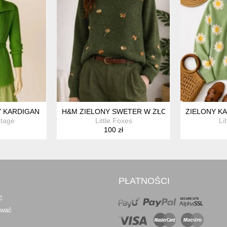
GIMI RĘKAWAMI XS S M HU64
Y KARDIGAN SWETER Z PASKIEM I PEREŁKAMI COTTAGE M 38
H&M ZIELONY SWETER W ZŁOTE WAŻKI PSZCZ
ZIELONY K
tage
Little Foxes
Li
100 zł
PŁATNOŚCI
ć
awać