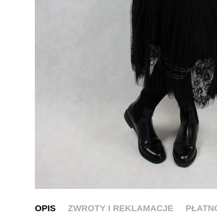
OPIS
ZWROTY I REKLAMACJE
PŁATN