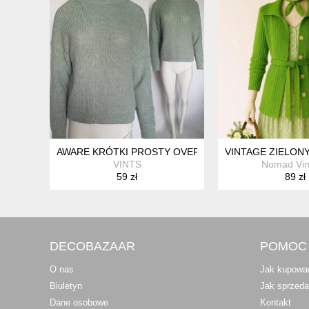
AWARE KRÓTKI PROSTY OVERSIZOWY SWETER Z DŁU
VINTAGE ZIELON
VINTS
Nomad Vin
59 zł
89 zł
DECOBAZAAR
POMOC
O nas
Jak kupowa
Biuletyn
Jak sprzed
Dane osobowe
Kontakt