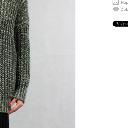
Nap
Zob