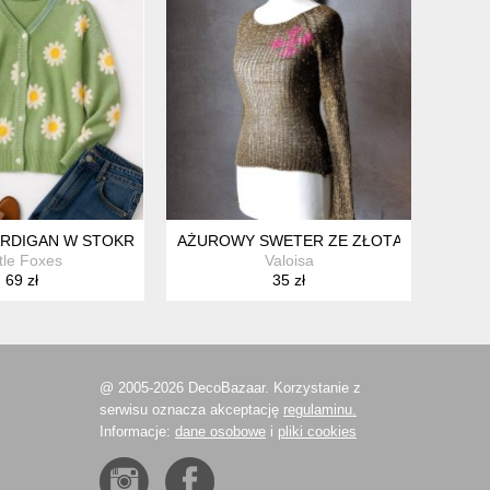
OŁY OWADY OVERSIZE
ARDIGAN W STOKROTKI COTTAGE SWETER KWIATY SŁODKI
AŻUROWY SWETER ZE ZŁOTĄ NICIĄ ROCK
ttle Foxes
Valoisa
69 zł
35 zł
@ 2005-2026 DecoBazaar. Korzystanie z
serwisu oznacza akceptację
regulaminu.
Informacje:
dane osobowe
i
pliki cookies