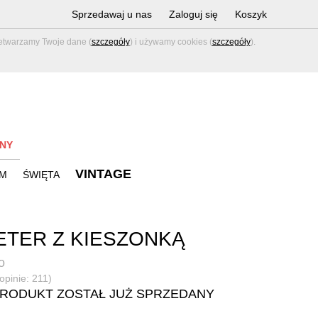
Sprzedawaj u nas
Zaloguj się
Koszyk
zetwarzamy Twoje dane (
szczegóły
) i używamy cookies (
szczegóły
).
NY
VINTAGE
M
ŚWIĘTA
TER Z KIESZONKĄ
o
(opinie: 211)
PRODUKT ZOSTAŁ JUŻ SPRZEDANY