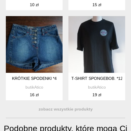
10 zł
15 zł
KRÓTKIE SPODENKI *4
T-SHIRT SPONGEBOB. *12
butikAtico
butikAtico
16 zł
19 zł
zobacz wszystkie produkty
Podobne produkty, które mogą Ci