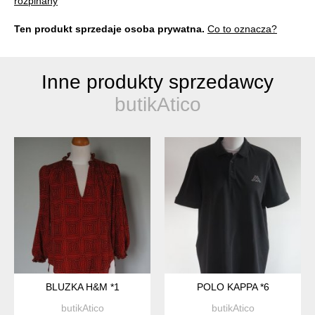
rozpinany
Ten produkt sprzedaje osoba prywatna.
Co to oznacza?
Inne produkty sprzedawcy
butikAtico
BLUZKA H&M *1
POLO KAPPA *6
butikAtico
butikAtico