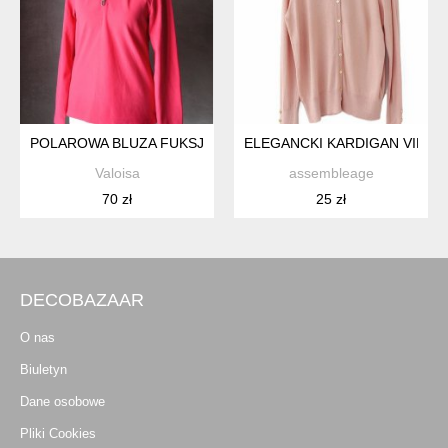
POLAROWA BLUZA FUKSJA KRYSZTAŁKI CIEPŁA S M
ELEGANCKI KARDIGAN VINT
Valoisa
assembleage
70 zł
25 zł
DECOBAZAAR
O nas
Biuletyn
Dane osobowe
Pliki Cookies