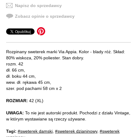
Napisz do sprzedawcy
Zobacz opinie o sprzedawcy
Rozpinany sweterek marki Via Appia. Kolor - blady róż. Skład:
80% wiskoza, 20% poliester. Stan dobry.
rozm. 42
dł. 66 cm,
dł. boku 44 cm,
wew. dł. rękawa 45 cm,
szer. pod pachami 58 cm x 2
ROZMIAR:
42 (XL)
UWAGA:
To nie jest autorski produkt. Pochodzi z działu Vintage,
w którym wystawiane są rzeczy używane.
Tagi:
#sweterek damski
,
#sweterek dzianinowy
,
#sweterek