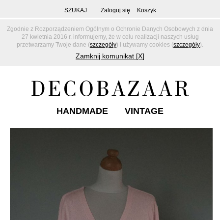
SZUKAJ
Zaloguj się
Koszyk
Zgodnie z Rozporządzeniem Ogólnym o Ochronie Danych Osobowych z dnia
27 kwietnia 2016 r. informujemy, że w celu realizacji naszych usług
przetwarzamy Twoje dane (
szczegóły
) i używamy cookies (
szczegóły
).
Zamknij komunikat [X]
HANDMADE
VINTAGE