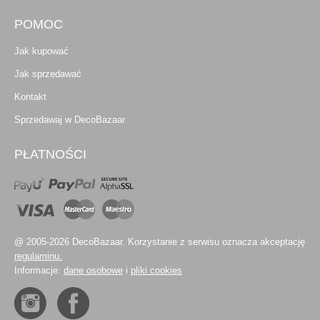
POMOC
Jak kupować
Jak sprzedawać
Kontakt
Sprzedawaj w DecoBazaar
PŁATNOŚCI
@ 2005-2026 DecoBazaar. Korzystanie z serwisu oznacza akceptację
regulaminu.
Informacje:
dane osobowe
i
pliki cookies