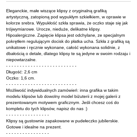
Eleganckie, małe wiszące klipsy z oryginalną grafiką
artystyczną, zatopioną pod wypukłym szkiełkiem, w oprawie w
kolorze srebra. Wypukłość szkła sprawia, że oczko staje się jak
trójwymiarowe. Urocze, nieduże, delikatne klipsy.
Hipoalergiczne. Zapięcie klipsa jest odchylane, ze specjalnym
pokrętłem regulującym docisk do płatka ucha. Szkła z grafiką są
unikatowe i ręcznie wykonane, całość wykonana solidnie, z
dbałością o detale, dlatego klipsy te są jedyne w swoim rodzaju i
niepowtarzalne.
- - - - - - - - - - - - - - - - - - - - - - - - - -
Długość: 2,6 cm
Oczko: 1,6 cm.
- - - - - - - - - - - - - - - - - - - - - - - - - -
Możliwość indywidualnych zamówień: inna grafika w takim
modelu klipsów lub dowolny model biżuterii z mojej galerii z
prezentowanym motywem graficznym. Jeśli chcesz coś do
kompletu do tych klipsów, napisz do nas :)
- - - - - - - - - - - - - - - -
Klipsy są gustownie zapakowane w pudełeczko jubilerskie.
Gotowe i idealne na prezent.
- - - - - - - - - - - - - - - -