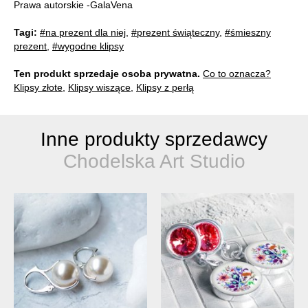
Prawa autorskie -GalaVena
Tagi:
#na prezent dla niej
,
#prezent świąteczny
,
#śmieszny
prezent
,
#wygodne klipsy
Ten produkt sprzedaje osoba prywatna.
Co to oznacza?
Klipsy złote
,
Klipsy wiszące
,
Klipsy z perłą
Inne produkty sprzedawcy
Chodelska Art Studio