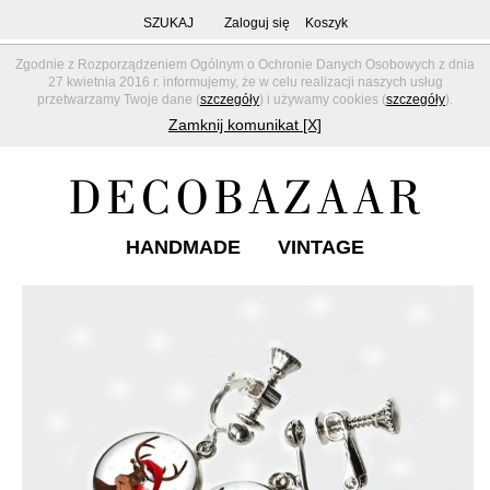
SZUKAJ
Zaloguj się
Koszyk
Zgodnie z Rozporządzeniem Ogólnym o Ochronie Danych Osobowych z dnia
27 kwietnia 2016 r. informujemy, że w celu realizacji naszych usług
przetwarzamy Twoje dane (
szczegóły
) i używamy cookies (
szczegóły
).
Zamknij komunikat [X]
HANDMADE
VINTAGE