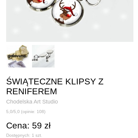
ŚWIĄTECZNE KLIPSY Z
RENIFEREM
Chodelska Art Studio
5,0/5,0 (opinie: 108)
Cena: 59 zł
Dostępnych:
1
szt.