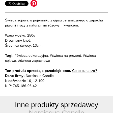
Świeca sojowa w pojemniku z gipsu ceramicznego o zapachu
piwonii i róży z naturalnym różowym kwarcem.
Waga wosku: 250g
Drewniany knot.
Średnica świecy: 13cm.
Tagi:
#świeca dekoracyjna
,
#świeca na prezent
,
#świeca
sojowa
,
#świeca zapachowa
Ten produkt sprzedaje przedsiębiorca.
Co to oznacza?
Dane firmy:
Narcissus Candle
Niedźwiedzie 16, 12-100
NIP: 745-186-06-42
Inne produkty sprzedawcy
Narcissus Candle