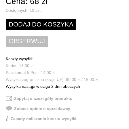
Cena: 68 zł
Dostępnych:
10
szt.
Koszty wysyłki:
Kurier: 18,00 zł
Paczkomat InPost: 14,00 zł
Wysyłka zagraniczna (kraje UE): 80,00 zł / 16,00 zł
Wysyłka nastąpi w ciągu 2 dni roboczych
Zapytaj o szczegóły produktu
Zobacz opinie o sprzedawcy
Zasady naliczania kosztu wysyłki