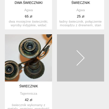
DWA ŚWIECZNIKI
ŚWIECZNIK
Agwa
Agwa
65 zł
25 zł
dwa mosiężne świeczniki,
ładny świecznik, połączenie
wyroby indyjskie, widać
mosiądzu z drewnem, stan
delikatne rysy. wymi...
zachowania dobry,...
ŚWIECZNIK
Tajemnicza
42 zł
świecznik wykonany z
metalu. wymiary: wysokość