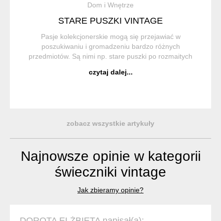
Dom i Wnętrze
STARE PUSZKI VINTAGE
Pasje kolekcjonerskie mogą się przejawiać w
poszukiwaniu i gromadzeniu bardzo różnych
przedmiotów. Są nimi np. stare puszki po rozmaitych
produktach. Któż z nas nie widział w czyjejś piwnicy czy
czytaj dalej...
garażu nieco pordzewiałych puszek wypełnionych jakimiś
...
zobacz wszystkie artykuły
Najnowsze opinie w kategorii
świeczniki vintage
Jak zbieramy opinie?
DOROTA ELŻBIETA napisał(a):