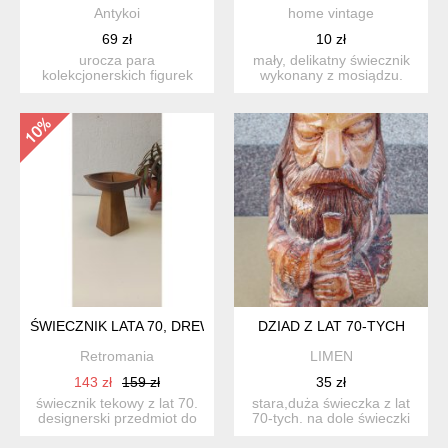
Antykoi
home vintage
69 zł
10 zł
urocza para
mały, delikatny świecznik
kolekcjonerskich figurek
wykonany z mosiądzu.
renomowanej niemieckiej
prosty kształt idealny ...
manufaktu...
ŚWIECZNIK LATA 70, DREWNO TEAK
DZIAD Z LAT 70-TYCH
Retromania
LIMEN
143 zł
159 zł
35 zł
świecznik tekowy z lat 70.
stara,duża świeczka z lat
designerski przedmiot do
70-tych. na dole świeczki
dekoracji salonu, ...
jest jakby odcięt...