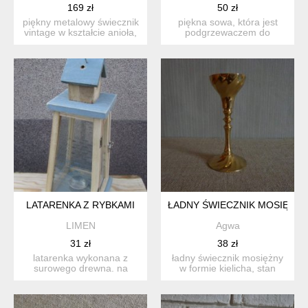
169 zł
50 zł
piękny metalowy świecznik
piękna sowa, która jest
vintage w kształcie anioła,
podgrzewaczem do
prawdopodobnie z...
olejków eterycznych i
świeczn...
LATARENKA Z RYBKAMI
ŁADNY ŚWIECZNIK MOSIĘŻNY
LIMEN
Agwa
31 zł
38 zł
latarenka wykonana z
ładny świecznik mosiężny
surowego drewna. na
w formie kielicha, stan
szybkach fale i pływające
zachowania dobry. wy...
ry...