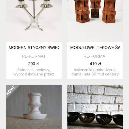
MODERNISTYCZNY ŚWIECZNIK, BRODENE MYLIUS, NORWEGIA
MODUŁOWE, TEKOWE ŚWIECZNI
RE-FORMAT
RE-FORMAT
290 zł
410 zł
świecznik stołowy,
świeczniki pochodzenie
wyprodukowany przez
dania, lata 60 mid century.
brodene mylius, w
charakteryzują się...
norwegii, la...