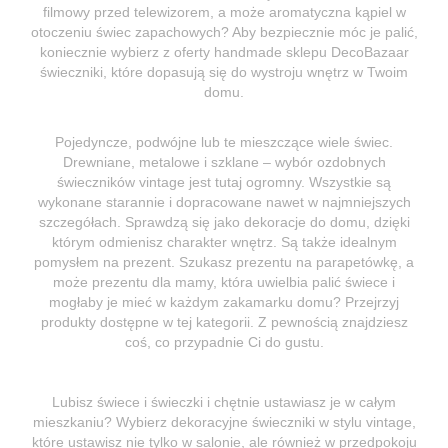
filmowy przed telewizorem, a może aromatyczna kąpiel w
otoczeniu świec zapachowych? Aby bezpiecznie móc je palić,
koniecznie wybierz z oferty handmade sklepu DecoBazaar
świeczniki, które dopasują się do wystroju wnętrz w Twoim
domu.
Pojedyncze, podwójne lub te mieszczące wiele świec.
Drewniane, metalowe i szklane – wybór ozdobnych
świeczników vintage jest tutaj ogromny. Wszystkie są
wykonane starannie i dopracowane nawet w najmniejszych
szczegółach. Sprawdzą się jako dekoracje do domu, dzięki
którym odmienisz charakter wnętrz. Są także idealnym
pomysłem na prezent. Szukasz prezentu na parapetówkę, a
może prezentu dla mamy, która uwielbia palić świece i
mogłaby je mieć w każdym zakamarku domu? Przejrzyj
produkty dostępne w tej kategorii. Z pewnością znajdziesz
coś, co przypadnie Ci do gustu.
Lubisz świece i świeczki i chętnie ustawiasz je w całym
mieszkaniu? Wybierz dekoracyjne świeczniki w stylu vintage,
które ustawisz nie tylko w salonie, ale również w przedpokoju