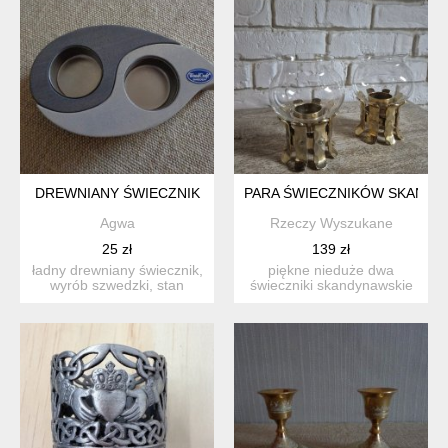
DREWNIANY ŚWIECZNIK
PARA ŚWIECZNIKÓW SKANDY
Agwa
Rzeczy Wyszukane
25 zł
139 zł
ładny drewniany świecznik,
piękne nieduże dwa
wyrób szwedzki, stan
świeczniki skandynawskie
zachowania dobry, sprz...
vintage na tealighty, pods...