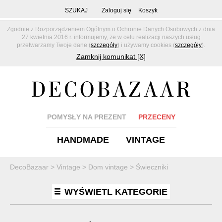
SZUKAJ
Zaloguj się
Koszyk
Zgodnie z Rozporządzeniem Ogólnym o Ochronie Danych Osobowych z dnia
27 kwietnia 2016 r. informujemy, że w celu realizacji naszych usług
przetwarzamy Twoje dane (
szczegóły
) i używamy cookies (
szczegóły
).
Zamknij komunikat [X]
POMYSŁY NA PREZENT
PRZECENY
HANDMADE
VINTAGE
DecoBazaar
>
Vintage
>
Dom vintage
>
Świeczniki
WYŚWIETL KATEGORIE