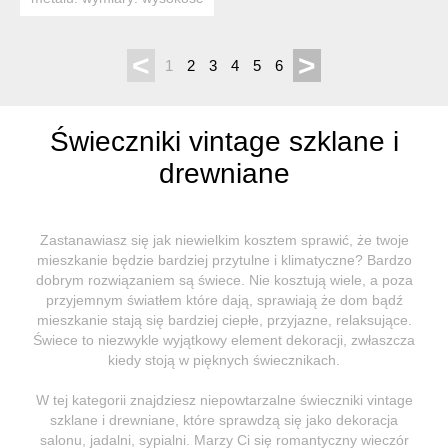
około 46cm. stan bdb...
<
>
1
2
3
4
5
6
Świeczniki vintage szklane i
drewniane
Zastanawiasz się jak niewielkim kosztem sprawić, że twoje
mieszkanie będzie bardziej przytulne i klimatyczne? Bardzo
dobrym rozwiązaniem są świece. Nie kosztują wiele, a poza
przyjemnym światłem które dają, sprawiają że dom bądź
mieszkanie stają się bardziej ciepłe, przyjazne, relaksujące.
Świece to niezwykle wyjątkowy element dekoracji, zwłaszcza
kiedy stoją w pięknych świecznikach.
W tej kategorii znajdziesz niepowtarzalne świeczniki vintage
szklane i drewniane, które sprawdzą się jako dekoracja
salonu, jadalni, sypialni. Marzy Ci się romantyczny wieczór