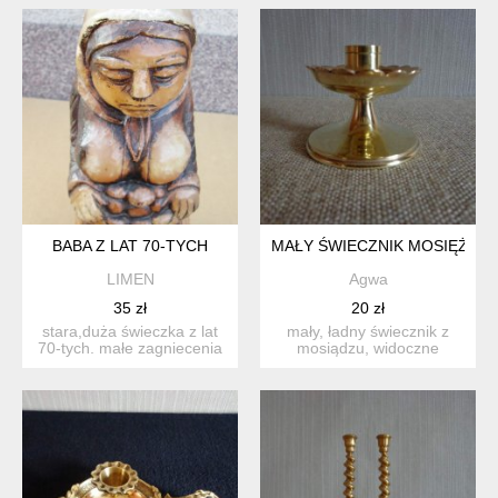
BABA Z LAT 70-TYCH
MAŁY ŚWIECZNIK MOSIĘŻNY
LIMEN
Agwa
35 zł
20 zł
stara,duża świeczka z lat
mały, ładny świecznik z
70-tych. małe zagniecenia
mosiądzu, widoczne
na głowie, po za...
plamki, rysy. wymiary:
wys...