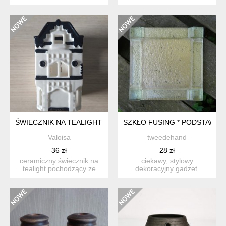
vintage w kształcie serca,
ręcznie nalewana, ...
w ...
ŚWIECZNIK NA TEALIGHT DOMEK KAMIENICA RITUALS CERA
SZKŁO FUSING * PODSTAWA 
Valoisa
tweedehand
36 zł
28 zł
ceramiczny świecznik na
ciekawy, stylowy
tealight pochodzący ze
dekoracyjny gadżet.
specjalnej kolekcji z o...
podstawa pod świecę
wykonana ze ...