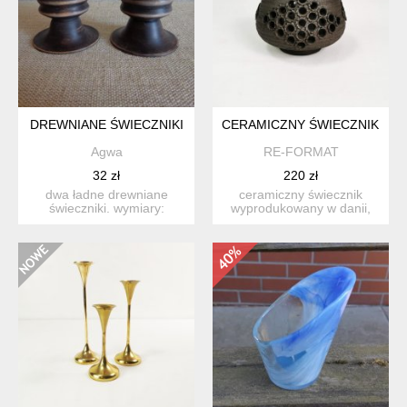
DREWNIANE ŚWIECZNIKI
CERAMICZNY ŚWIECZNIK, DANI
Agwa
RE-FORMAT
32 zł
220 zł
dwa ładne drewniane
ceramiczny świecznik
świeczniki. wymiary:
wyprodukowany w danii,
wysokość 7,5 cm ...
lata 70 ( sygnowany ). ...