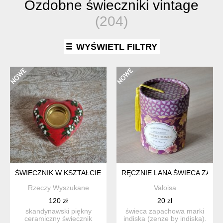
Ozdobne świeczniki vintage
(204)
WYŚWIETL FILTRY
ŚWIECZNIK W KSZTAŁCIE SERCA
RĘCZNIE LANA ŚWIECA ZAPA
Rzeczy Wyszukane
Valoisa
120 zł
20 zł
skandynawski piękny
świeca zapachowa marki
ceramiczny świecznik
indiska (zenze by indiska).