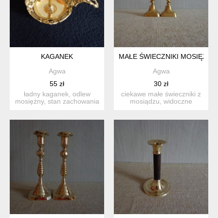
KAGANEK
MAŁE ŚWIECZNIKI MOSIĘŻNE
Agwa
Agwa
55 zł
30 zł
ładny kaganek, odlew
ciekawe małe świeczniki z
mosiężny, stan zachowania
mosiądzu, widoczne
dobry, widoczne rysy, p...
delikatne ryski, przebarw...