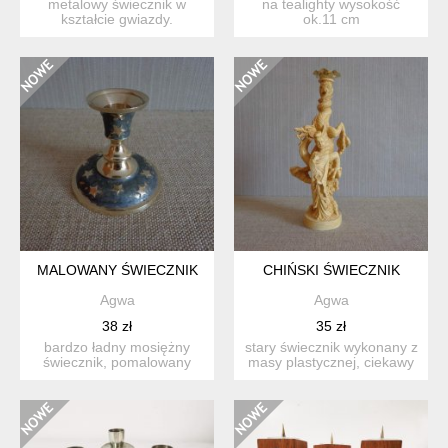
metalowy świecznik w
na tealighty wysokość
kształcie gwiazdy.
ok.11 cm
wysokość: 43 cm
szerokość:...
MALOWANY ŚWIECZNIK
CHIŃSKI ŚWIECZNIK
Agwa
Agwa
38 zł
35 zł
bardzo ładny mosiężny
stary świecznik wykonany z
świecznik, pomalowany
masy plastycznej, ciekawy
niebieską farbą, stan
wzór, widoczne za...
zach...