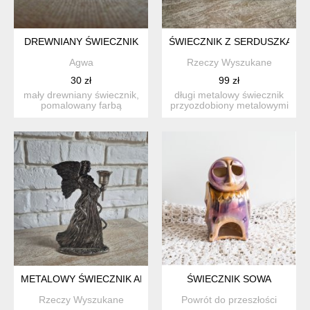
DREWNIANY ŚWIECZNIK
ŚWIECZNIK Z SERDUSZKAMI
Agwa
Rzeczy Wyszukane
30 zł
99 zł
mały drewniany świecznik,
długi metalowy świecznik
pomalowany farbą
przyozdobiony metalowymi
kredową, możliwość użycia
serduszkami, na nóżk...
s...
METALOWY ŚWIECZNIK ANIOŁ
ŚWIECZNIK SOWA
Rzeczy Wyszukane
Powrót do przeszłości