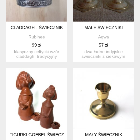
CLADDAGH - ŚWIECZNIK
MAŁE ŚWIECZNIKI
Rubinee
Agwa
99 zł
57 zł
klasyczny celtycki wzór
dwa ładne indyjskie
claddagh, tradycyjny
świeczniki z ciekawym
irlandzki symbol miłości,...
wzorem, świeczniki nie są
id...
FIGURKI GOEBEL ŚWIECZNIKI CERAMIKA VINTAGE DZIEWCZY
MAŁY ŚWIECZNIK