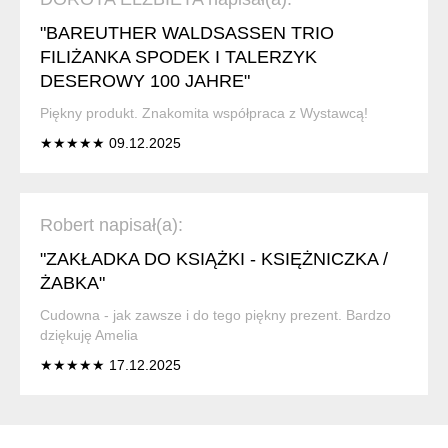
"BAREUTHER WALDSASSEN TRIO
FILIŻANKA SPODEK I TALERZYK
DESEROWY 100 JAHRE"
Piękny produkt. Znakomita współpraca z Wystawcą!
★★★★★ 09.12.2025
Robert napisał(a):
"ZAKŁADKA DO KSIĄŻKI - KSIĘŻNICZKA /
ŻABKA"
Cudowna - jak zawsze i do tego piękny prezent. Bardzo
dziękuję Amelia
★★★★★ 17.12.2025