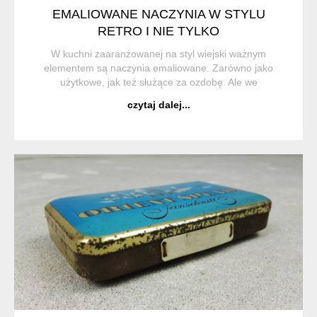
EMALIOWANE NACZYNIA W STYLU
RETRO I NIE TYLKO
W kuchni zaaranżowanej na styl wiejski ważnym
elementem są naczynia emaliowane. Zarówno jako
użytkowe, jak też służące za ozdobę. Ale we
współczesnych kuchniach też doskonale się sprawdzają.
czytaj dalej...
Kubki emaliowane zawsze były i są chętnie kupowane, nie
...