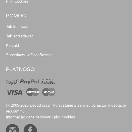
Pliki Cookies
POMOC
Jak kupować
Jak sprzedawać
Kontakt
Sprzedawaj w DecoBazaar
PŁATNOŚCI
@ 2005-2026 DecoBazaar. Korzystanie z serwisu oznacza akceptację
regulaminu.
Informacje:
dane osobowe
i
pliki cookies