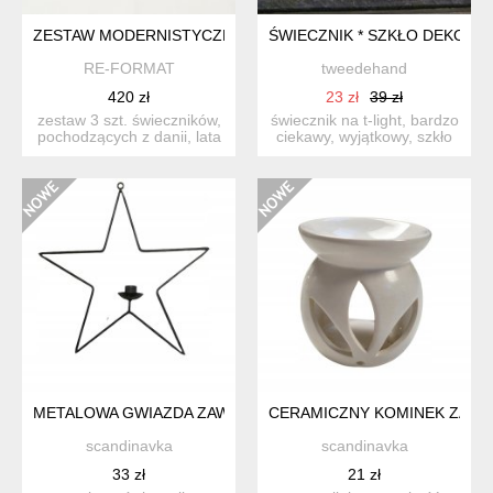
ZESTAW MODERNISTYCZNYCH ŚWIECZNIKÓW Z MOSIĄDZU, DA
ŚWIECZNIK * SZKŁO DEKORACY
RE-FORMAT
tweedehand
420 zł
23 zł
39 zł
zestaw 3 szt. świeczników,
świecznik na t-light, bardzo
pochodzących z danii, lata
ciekawy, wyjątkowy, szkło
60. charakteryz...
artystyczne. o...
METALOWA GWIAZDA ZAWIESZKA ŚWIECZNIK DECOR
CERAMICZNY KOMINEK ZAPA
scandinavka
scandinavka
33 zł
21 zł