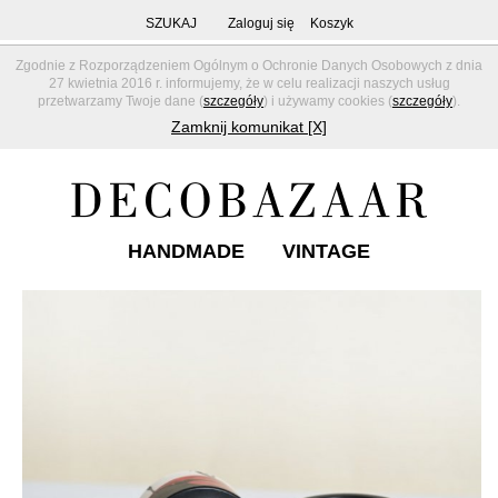
SZUKAJ
Zaloguj się
Koszyk
Zgodnie z Rozporządzeniem Ogólnym o Ochronie Danych Osobowych z dnia
27 kwietnia 2016 r. informujemy, że w celu realizacji naszych usług
przetwarzamy Twoje dane (
szczegóły
) i używamy cookies (
szczegóły
).
Zamknij komunikat [X]
HANDMADE
VINTAGE