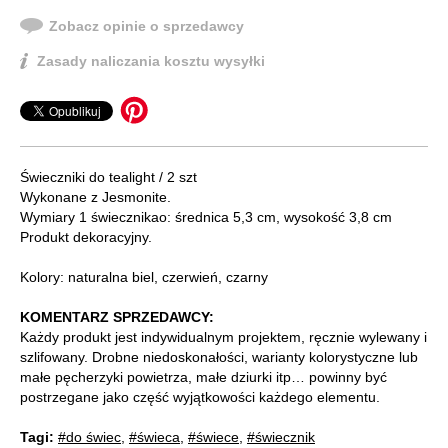
Zobacz opinie o sprzedawcy
Zasady naliczania kosztu wysyłki
Świeczniki do tealight / 2 szt
Wykonane z Jesmonite.
Wymiary 1 świecznikao: średnica 5,3 cm, wysokość 3,8 cm
Produkt dekoracyjny.
Kolory: naturalna biel, czerwień, czarny
KOMENTARZ SPRZEDAWCY:
Każdy produkt jest indywidualnym projektem, ręcznie wylewany i
szlifowany. Drobne niedoskonałości, warianty kolorystyczne lub
małe pęcherzyki powietrza, małe dziurki itp… powinny być
postrzegane jako część wyjątkowości każdego elementu.
Tagi:
#do świec
,
#świeca
,
#świece
,
#świecznik