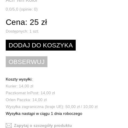
Ach Ten Kolor
0,0/5,0 (opinie: 0)
Cena: 25 zł
Dostępnych:
1
szt.
Koszty wysyłki:
Kurier: 14,00 zł
Paczkomat InPost: 14,00 zł
Orlen Paczka: 14,00 zł
Wysyłka zagraniczna (kraje UE): 50,00 zł / 10,00 zł
Wysyłka nastąpi w ciągu 1 dnia roboczego
Zapytaj o szczegóły produktu