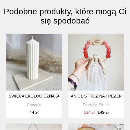
Podobne produkty, które mogą Ci
się spodobać
ŚWIECA EKOLOGICZNA SOJOWA DEKORACYJNA "ELEGANCE"
ANIOŁ STRÓŻ NA PREZENT - 
Coccola
Patrycja.Plecie
44 zł
134 zł
149 zł