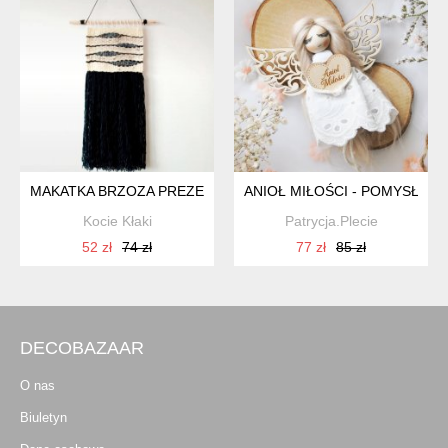
MAKATKA BRZOZA PREZENT HANDMADE
ANIOŁ MIŁOŚCI - POMYSŁ NA 
Kocie Kłaki
Patrycja.Plecie
52 zł
74 zł
77 zł
85 zł
DECOBAZAAR
O nas
Biuletyn