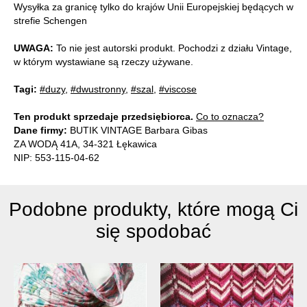
Wysyłka za granicę tylko do krajów Unii Europejskiej będących w
strefie Schengen
UWAGA:
To nie jest autorski produkt. Pochodzi z działu Vintage,
w którym wystawiane są rzeczy używane.
Tagi:
#duzy
,
#dwustronny
,
#szal
,
#viscose
Ten produkt sprzedaje przedsiębiorca.
Co to oznacza?
Dane firmy:
BUTIK VINTAGE Barbara Gibas
ZA WODĄ 41A, 34-321 Łękawica
NIP: 553-115-04-62
Podobne produkty, które mogą Ci
się spodobać