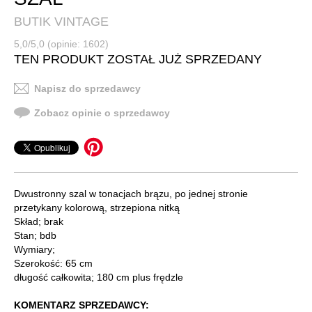
BUTIK VINTAGE
5,0/5,0 (opinie: 1602)
TEN PRODUKT ZOSTAŁ JUŻ SPRZEDANY
Napisz do sprzedawcy
Zobacz opinie o sprzedawcy
Dwustronny szal w tonacjach brązu, po jednej stronie
przetykany kolorową, strzepiona nitką
Skład; brak
Stan; bdb
Wymiary;
Szerokość: 65 cm
długość całkowita; 180 cm plus frędzle
KOMENTARZ SPRZEDAWCY: