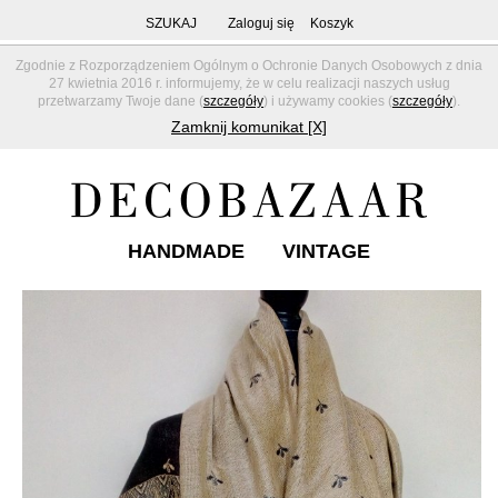
SZUKAJ
Zaloguj się
Koszyk
Zgodnie z Rozporządzeniem Ogólnym o Ochronie Danych Osobowych z dnia
27 kwietnia 2016 r. informujemy, że w celu realizacji naszych usług
przetwarzamy Twoje dane (
szczegóły
) i używamy cookies (
szczegóły
).
Zamknij komunikat [X]
HANDMADE
VINTAGE