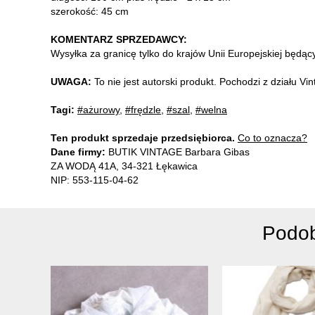
szerokość: 45 cm
KOMENTARZ SPRZEDAWCY:
Wysyłka za granicę tylko do krajów Unii Europejskiej będą
UWAGA:
To nie jest autorski produkt. Pochodzi z działu V
Tagi:
#ażurowy
,
#frędzle
,
#szal
,
#welna
Ten produkt sprzedaje przedsiębiorca.
Co to oznacza?
Dane firmy:
BUTIK VINTAGE Barbara Gibas
ZA WODĄ 41A, 34-321 Łękawica
NIP: 553-115-04-62
Podob