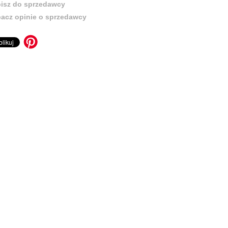
isz do sprzedawcy
acz opinie o sprzedawcy