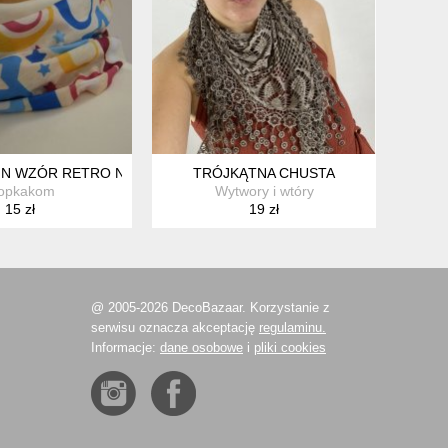
N WZÓR RETRO NA ROWER
TRÓJKĄTNA CHUSTA
ropkakom
Wytwory i wtóry
15 zł
19 zł
@ 2005-2026 DecoBazaar. Korzystanie z
serwisu oznacza akceptację
regulaminu.
Informacje:
dane osobowe
i
pliki cookies