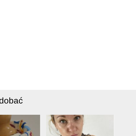
odobać