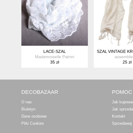
LACE-SZAL
SZAL VINTAGE KR
Mademoiselle Patrini
assemble
35 zł
25 zł
DECOBAZAAR
POMOC
O nas
Jak kupowa
Biuletyn
Jak sprzed
Dane osobowe
Kontakt
Pliki Cookies
Sprzedawaj