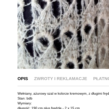
OPIS
ZWROTY I REKLAMACJE
PŁATN
Wełniany, ażurowy szal w kolorze kremowym, z długimi frę
Stan: bdb
Wymiary:
długość: 190 cm plus frędzle - 2 x 15 cm