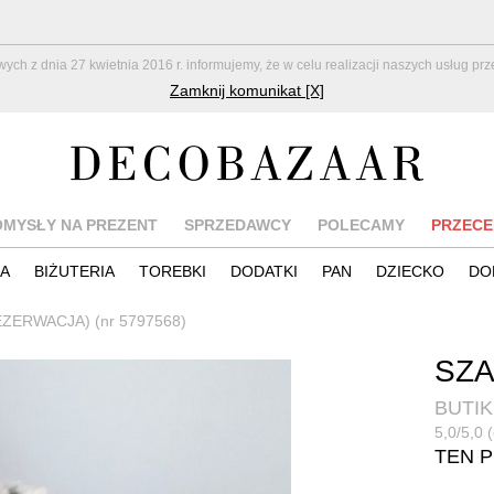
z dnia 27 kwietnia 2016 r. informujemy, że w celu realizacji naszych usług pr
Zamknij komunikat [X]
OMYSŁY NA PREZENT
SPRZEDAWCY
POLECAMY
PRZECE
IA
BIŻUTERIA
TOREBKI
DODATKI
PAN
DZIECKO
DO
EZERWACJA) (nr 5797568)
SZA
BUTIK
5,0/5,0 
TEN 