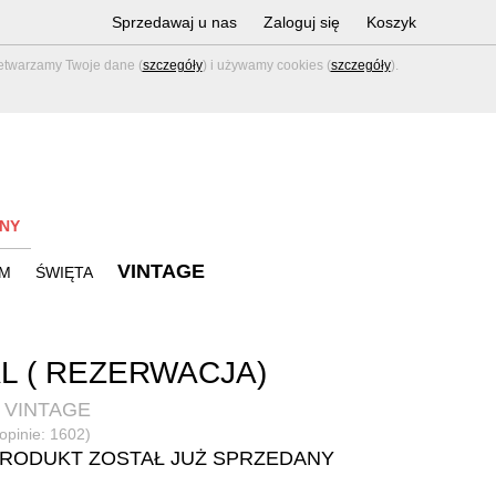
Sprzedawaj u nas
Zaloguj się
Koszyk
zetwarzamy Twoje dane (
szczegóły
) i używamy cookies (
szczegóły
).
NY
VINTAGE
M
ŚWIĘTA
L ( REZERWACJA)
 VINTAGE
(opinie: 1602)
PRODUKT ZOSTAŁ JUŻ SPRZEDANY