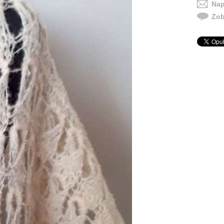
Nap
Zob