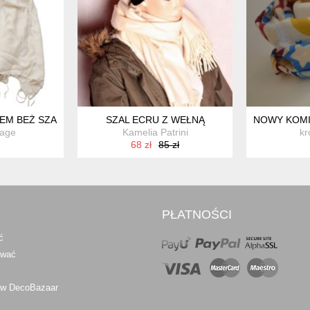
EM BEŻ SZALIK
SZAL ECRU Z WEŁNĄ
NOWY KOMI
age
Kamelia Patrini
k
68 zł
85 zł
PŁATNOŚCI
ć
awać
 w DecoBazaar