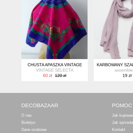
CHUSTA APASZKA VINTAGE
KARBOWANY SZAL
VINTAGE SELECTA
assemble
60 zł
120 zł
19 zł
DECOBAZAAR
POMOC
O nas
Jak kupowa
Biuletyn
Jak sprzed
Dane osobowe
Kontakt