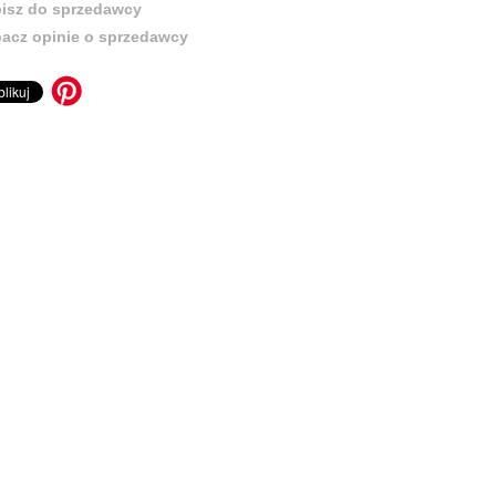
isz do sprzedawcy
acz opinie o sprzedawcy