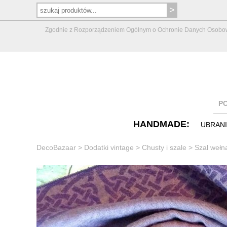
Zgodnie z Rozporządzeniem Ogólnym o Ochronie Danych Osobowych 
P
HANDMADE:
UBRAN
DecoBazaar
>
Dodatki vintage
>
Chusty i szale
>
Szal wełn