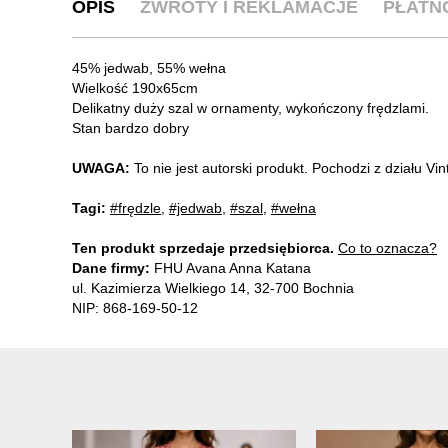
OPIS
ZWROTY I REKLAMACJE
PŁATN
45% jedwab, 55% wełna
Wielkość 190x65cm
Delikatny duży szal w ornamenty, wykończony frędzlami.
Stan bardzo dobry
UWAGA:
To nie jest autorski produkt. Pochodzi z działu V
Tagi:
#frędzle
,
#jedwab
,
#szal
,
#wełna
Ten produkt sprzedaje przedsiębiorca.
Co to oznacza?
Dane firmy:
FHU Avana Anna Katana
ul. Kazimierza Wielkiego 14, 32-700 Bochnia
NIP: 868-169-50-12