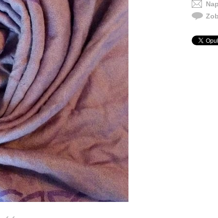
Nap
Zob