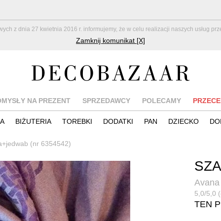
z dnia 27 kwietnia 2016 r. informujemy, że w celu realizacji naszych usług pr
Zamknij komunikat [X]
OMYSŁY NA PREZENT
SPRZEDAWCY
POLECAMY
PRZECE
IA
BIŻUTERIA
TOREBKI
DODATKI
PAN
DZIECKO
DO
a+jedwab (nr 6354542)
SZ
Avana
5,0/5,0 
TEN 