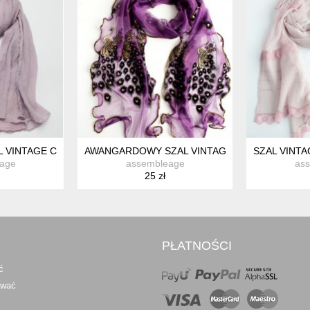
 VINTAGE CIEKAWA STRUKTURA
AWANGARDOWY SZAL VINTAGE SIATECZKA PAW
SZAL VINT
age
assembleage
as
25 zł
PŁATNOŚCI
ć
awać