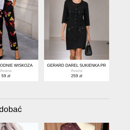
PODNIE WISKOZA
GERARD DAREL SUKIENKA PREMIUM (A, V
Avana
Avana
59 zł
259 zł
odobać