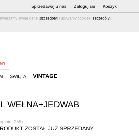
Sprzedawaj u nas
Zaloguj się
Koszyk
zetwarzamy Twoje dane (
szczegóły
) i używamy cookies (
szczegóły
).
NY
VINTAGE
M
ŚWIĘTA
AL WEŁNA+JEDWAB
(opinie: 259)
PRODUKT ZOSTAŁ JUŻ SPRZEDANY