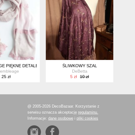
IE ZŁOTO
AGE PIĘKNE DETALE ŁĄCZONE MATERIAŁY KORONKA
ŚLIWKOWY SZAL
sembleage
DeBetta
25 zł
5 zł
10 zł
@ 2005-2026 DecoBazaar. Korzystanie z
serwisu oznacza akceptację
regulaminu.
Informacje:
dane osobowe
i
pliki cookies