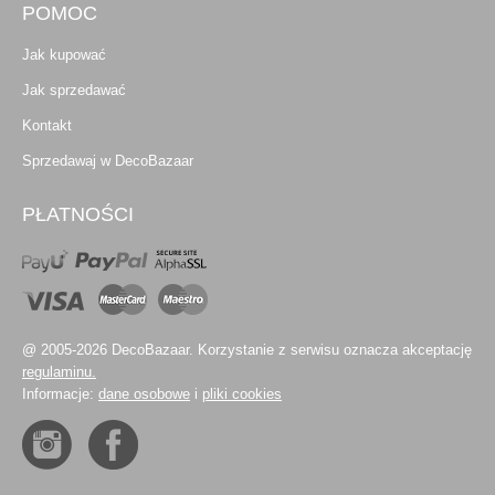
POMOC
Jak kupować
Jak sprzedawać
Kontakt
Sprzedawaj w DecoBazaar
PŁATNOŚCI
@ 2005-2026 DecoBazaar. Korzystanie z serwisu oznacza akceptację
regulaminu.
Informacje:
dane osobowe
i
pliki cookies