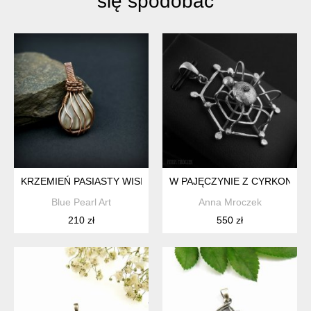
się spodobać
KRZEMIEŃ PASIASTY WISIOREK WIRE WRAPPING
W PAJĘCZYNIE Z CYRKONIĄ - 
Blue Pearl Art
Anna Mroczek
210 zł
550 zł