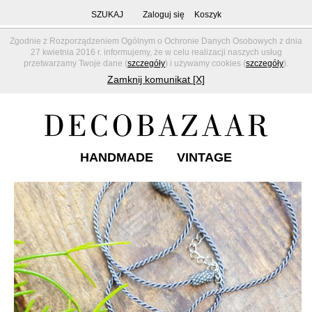
SZUKAJ
Zaloguj się
Koszyk
Zgodnie z Rozporządzeniem Ogólnym o Ochronie Danych Osobowych z dnia
27 kwietnia 2016 r. informujemy, że w celu realizacji naszych usług
przetwarzamy Twoje dane (
szczegóły
) i używamy cookies (
szczegóły
).
Zamknij komunikat [X]
HANDMADE
VINTAGE