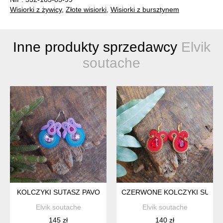
Wisiorki z żywicy
,
Złote wisiorki
,
Wisiorki z bursztynem
Inne produkty sprzedawcy
Elvik
soutache
KOLCZYKI SUTASZ PAVO
CZERWONE KOLCZYKI SUTAS
Elvik soutache
Elvik soutache
145 zł
140 zł