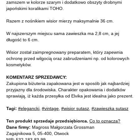
zamszem w kolorze szarym i dodatkowo obszyty drobnymi
japońskimi koralikami TOHO.
Razem z nośnikiem wisior mierzy maksymalnie 36 cm.
W najszerszym miejscu sama zawieszka ma 2,8 cm, a jej
długość to 6 cm.
Wisior został zaimpregnowany preparatem, który zapewnia
ochronę przed wilgocią oraz zabrudzeniami np. od kolorowych
kosmetyków.
KOMENTARZ SPRZEDAWCY:
Zakupiona biżuteria zapakowana jest w sposób jak najbardziej
przyjazny dla środowiska. Charakter opakowania i dodatków
sprawiają, iż każda przesyłka od Elvika jest idealna jako prezent.
Tagi:
#elegancki
,
#vintage
,
#wisior sutasz
,
#zawieszka sutasz
Ten produkt sprzedaje przedsiębiorca.
Co to oznacza?
Dane firmy:
Magross Małgorzata Grossman
Zagajnikowa 5, 05-400, Otwock
NIP: 532-183-83-99