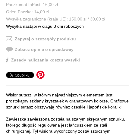
Paczkomat InPost: 16,00 zł
Orlen Paczka: 14,00 zł
Wysyłka zagraniczna (kraje UE): 150,00 zł / 30,00 zł
Wysyłka nastąpi w ciągu 3 dni roboczych
Zapytaj o szczegóły produktu
Zobacz opinie o sprzedawcy
Zasady naliczania kosztu wysyłki
Wisior sutasz, w którym najważniejszym elementem jest
prostokątny szklany kryształek w granatowym kolorze. Grafitowe
sznurki sutasz obszywają również czeskie i japońskie koraliki.
Zawieszka zawieszona została na szarym skręcanym sznurku,
którego długość regulowana jest łańcuszkiem ze stali
chirurgicznej. Tył wisiora wykończony został sztucznym