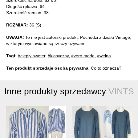
Szerokość na dole: 52 x 2
Długość rękawa: 64
Szerokość ramion: 38.
ROZMIAR:
36 (S)
UWAGA:
To nie jest autorski produkt. Pochodzi z działu Vintage,
w którym wystawiane są rzeczy używane.
Tagi:
#ciepły sweter
,
#klasyczny
,
#vero moda
,
#wełna
Ten produkt sprzedaje osoba prywatna.
Co to oznacza?
Inne produkty sprzedawcy
VINTS