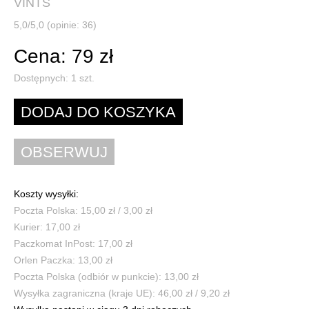
VINTS
5,0/5,0 (opinie: 36)
Cena: 79 zł
Dostępnych:
1
szt.
Koszty wysyłki:
Poczta Polska: 15,00 zł / 3,00 zł
Kurier: 17,00 zł
Paczkomat InPost: 17,00 zł
Orlen Paczka: 13,00 zł
Poczta Polska (odbiór w punkcie): 13,00 zł
Wysyłka zagraniczna (kraje UE): 46,00 zł / 9,20 zł