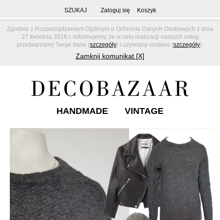
SZUKAJ
Zaloguj się
Koszyk
Zgodnie z Rozporządzeniem Ogólnym o Ochronie Danych Osobowych z dnia
27 kwietnia 2016 r. informujemy, że w celu realizacji naszych usług
przetwarzamy Twoje dane (
szczegóły
) i używamy cookies (
szczegóły
).
Zamknij komunikat [X]
HANDMADE
VINTAGE