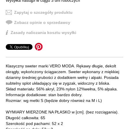
Wysyłka nastąpi w ciągu 3 dni roboczych
Zapytaj o szczegóły produktu
Zobacz opinie o sprzedawcy
Zasady naliczania kosztu wysyłki
Klasyczny sweter marki VERO MODA. Rękawy długie, dekolt
okrągły, wykończony ściągaczem. Sweter wykonany z miękkiej
dzianiny średniej grubości z dodatkiem wełny i alpaki. Posiada
subtelny splot układający się w zygzak, widoczny z bliska.
Skład materiału: 56% akryl, 23% nylon 12%wełna, 5% alpaka.
Informacje dodatkowe: stan bardzo dobry.
Rozmiar: wg metki S (będzie dobry również na M i L)
WYMIARY MIERZONE NA PŁASKO w [cm]. (bez rozciągania).
Długość całkowita: 65
Szerokość pod pachami: 52 x 2