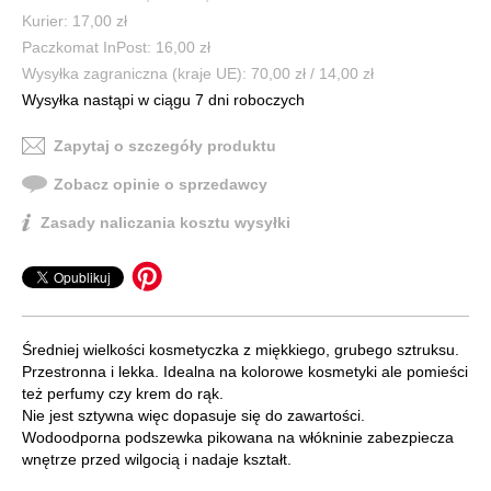
Kurier: 17,00 zł
Paczkomat InPost: 16,00 zł
Wysyłka zagraniczna (kraje UE): 70,00 zł / 14,00 zł
Wysyłka nastąpi w ciągu 7 dni roboczych
Zapytaj o szczegóły produktu
Zobacz opinie o sprzedawcy
Zasady naliczania kosztu wysyłki
Średniej wielkości kosmetyczka z miękkiego, grubego sztruksu.
Przestronna i lekka. Idealna na kolorowe kosmetyki ale pomieści
też perfumy czy krem do rąk.
Nie jest sztywna więc dopasuje się do zawartości.
Wodoodporna podszewka pikowana na włókninie zabezpiecza
wnętrze przed wilgocią i nadaje kształt.