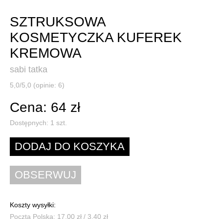
SZTRUKSOWA
KOSMETYCZKA KUFEREK
KREMOWA
sabi tatka
5,0/5,0 (opinie: 6)
Cena: 64 zł
Dostępnych:
1
szt.
Koszty wysyłki:
Poczta Polska: 17,00 zł / 3,40 zł