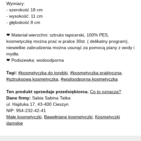
Wymiary:
- szerokość 18 cm
- wysokość: 11 cm
- głębokość 8 cm
❤ Materiał wierzchni: sztruks tapicerski, 100% PES,
kosmetyczkę można prać w pralce 30st. ( delikatny program),
niewielkie zabrudzenia można usunąć za pomocą piany z wody i
mydła.
❤ Podszewka: wodoodporna
Tagi:
#kosmetyczka do torebki
,
#kosmetyczka praktyczna
,
#sztruksowa kosmetyczka
,
#wodoodporna kosmetyczka
Ten produkt sprzedaje przedsiębiorca.
Co to oznacza?
Dane firmy:
Sabia Sabina Tatka
ul. Hajduka 17, 43-400 Cieszyn
NIP: 954-232-42-41
Małe kosmetyczki
,
Bawełniane kosmetyczki
,
Kosmetyczki
damskie