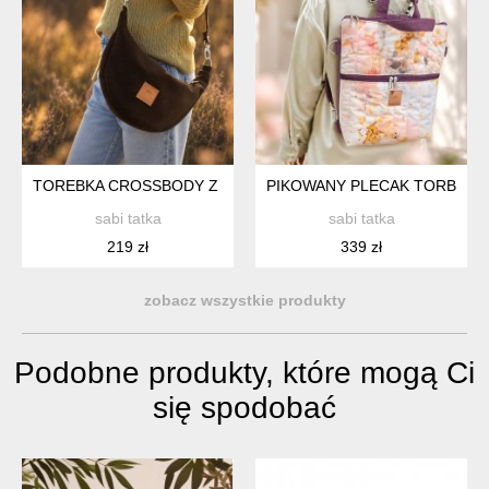
TOREBKA CROSSBODY Z CZEKOLADOWEGO NUBUKU
PIKOWANY PLECAK TORBA 2
sabi tatka
sabi tatka
219 zł
339 zł
zobacz wszystkie produkty
Podobne produkty, które mogą Ci
się spodobać