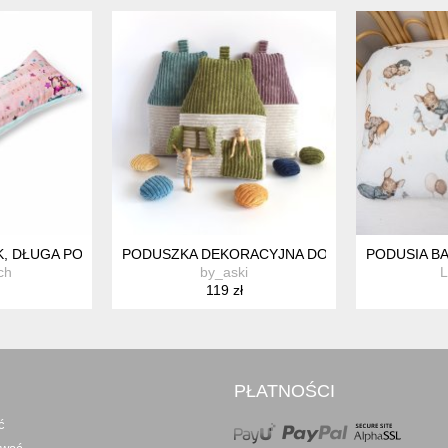
NA, PODUSZKA DLA DZIECKA
, DŁUGA PODUSZKA ZAGŁÓWEK OCHRANIACZ DLA DZIECKA POD
PODUSZKA DEKORACYJNA DOMEK Z ZIELONY
PODUSIA B
ch
by_aski
L
119 zł
PŁATNOŚCI
ć