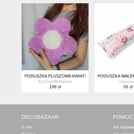
PODUSZKA PLUSZOWA KWIATEK, DEKORACJA WIOSEN
PODUSZKA WAŁEK
EcoToysByNastya
Uszyciu
199 zł
55 zł
DECOBAZAAR
POMOC
O nas
Jak kupowa