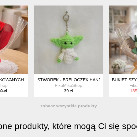
ŁKOWANYCH RÓŻ – TRWAŁY PREZENT
STWOREK - BRELOCZEK HANDMADE
BUKIET SZ
Shop
FikuMikuShop
Fik
0 zł
39 zł
135
zobacz wszystkie produkty
ne produkty, które mogą Ci się sp