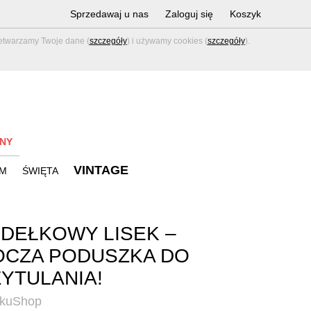
Sprzedawaj u nas
Zaloguj się
Koszyk
zetwarzamy Twoje dane (
szczegóły
) i używamy cookies (
szczegóły
).
NY
VINTAGE
M
ŚWIĘTA
DEŁKOWY LISEK –
OCZA PODUSZKA DO
YTULANIA!
ikuShop