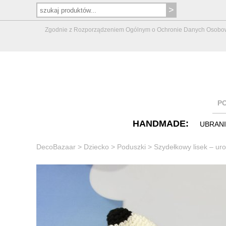
Zgodnie z Rozporządzeniem Ogólnym o Ochronie Danych Osobowych 
P
HANDMADE:
UBRAN
DecoBazaar
>
Dziecko
>
Poduszki
>
Szydełkowy lisek – ur