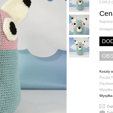
5,0/5,0 (
Cen
Najniższ
Dostępn
Koszty w
Poczta P
Paczkoma
Wysyłka 
Wysyłka 
Zap
Zob