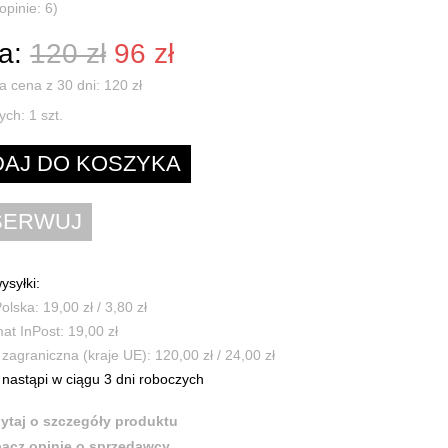
opinie: 6)
a:
120 zł
96 zł
a cena z 30 dni: 120 zł
ych:
1
szt.
ysyłki:
olska: 19,00 zł / 3,80 zł
t InPost: 19,00 zł
zagraniczna (kraje UE): 120,00 zł / 24,00 zł
nastąpi w ciągu 3 dni roboczych
ytaj o szczegóły produktu
acz opinie o sprzedawcy