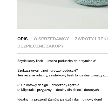
OPIS
O SPRZEDAWCY
ZWROTY I RE
BEZPIECZNE ZAKUPY
Szydełkowy lisek – urocza poduszka do przytulania!
Szukasz oryginalnej i uroczej poduszki?
Ten ręcznie robiony, szydełkowy lisek to idealny towarzysz d
✅ Unikatowy design – stworzony ręcznie
✅ Mięciutki i przyjazny – idealny dla dzieci i dorosłych
Idealny na prezent! Zamów już dziś i daj mu nowy dom!