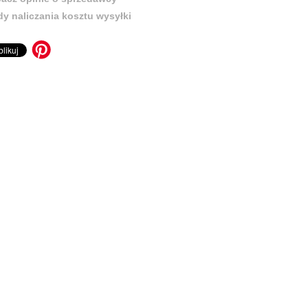
y naliczania kosztu wysyłki