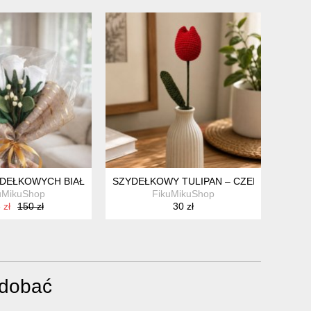
YDEŁKOWYCH BIAŁYCH RÓŻ – ELEGANCKI, TRWAŁY PREZENT HA
SZYDEŁKOWY TULIPAN – CZERWONY KWI
uMikuShop
FikuMikuShop
 zł
150 zł
30 zł
odobać