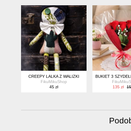
CREEPY LALKA Z WALIZKI
BUKIET 3 SZYDE
FikuMikuShop
FikuMiku
45 zł
135 zł
15
Podob