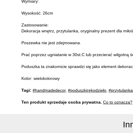
Wymiary:
Wysokość: 26cm
Zastosowanie:
Dekoracja wnętrz, przytulanka, oryginalny prezent dla miło
Poszewka nie jest zdejmowana.
Prać poprzez ugniatanie w 30st.C lub przecierać wilgotną ś
Poduszka ta znakomicie sprawdzi się jako element dekoracy
Kolor: wielokolorowy
Tagi:
#handmadedecor
,
#poduszkirękodzieło
,
#przytulanka
Ten produkt sprzedaje osoba prywatna.
Co to oznacza?
In