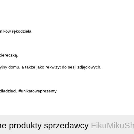
śników rękodzieła.
ciereczką.
jny domu, a także jako rekwizyt do sesji zdjęciowych.
dladzieci
,
#unikatoweprezenty
ne produkty sprzedawcy
FikuMikuS