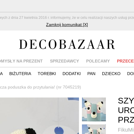
z dnia 27 kwietnia 2016 r. informujemy, że w celu realizacji naszych usług pr
Zamknij komunikat [X]
OMYSŁY NA PREZENT
SPRZEDAWCY
POLECAMY
PRZECE
IA
BIŻUTERIA
TOREBKI
DODATKI
PAN
DZIECKO
DO
ocza poduszka do przytulania! (nr 7045219)
SZY
UR
PRZ
FikuM