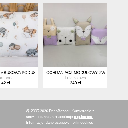
ŁUŻNA PODUSZKA SÓWKI
M DACHEM
AMBUSOWA PODUSZKA PŁASKA DLA NIEMOWLAKA
OCHRANIACZ MODUŁOWY ZWIERZĄTKA BE
ananna
Lulaczkowo
42 zł
240 zł
@ 2005-2026 DecoBazaar. Korzystanie z
serwisu oznacza akceptację
regulaminu.
Informacje:
dane osobowe
i
pliki cookies