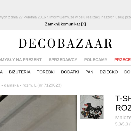
z dnia 27 kwietnia 2016 r. informujemy, że w celu realizacji naszych usług pr
Zamknij komunikat [X]
OMYSŁY NA PREZENT
SPRZEDAWCY
POLECAMY
PRZECE
IA
BIŻUTERIA
TOREBKI
DODATKI
PAN
DZIECKO
DO
 - damska - rozm. L (nr 7129623)
T-S
ROZ
Malcz
5,0/5,0 (