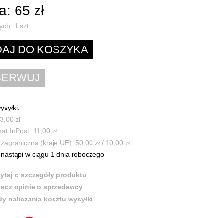
: 65 zł
ych:
1
szt.
ysyłki:
3,00 zł
t InPost: 11,00 zł
zagraniczna (kraje UE): 50,00 zł / 10,00 zł
nastąpi w ciągu 1 dnia roboczego
ytaj o szczegóły produktu
acz opinie o sprzedawcy
y naliczania kosztu wysyłki