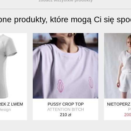
ne produkty, które mogą Ci się sp
, M, L, XL, XXL
REK Z LWEM
PUSSY CROP TOP
NIETOPERZ 
Design
ATTENTION BITCH
P
210 zł
200