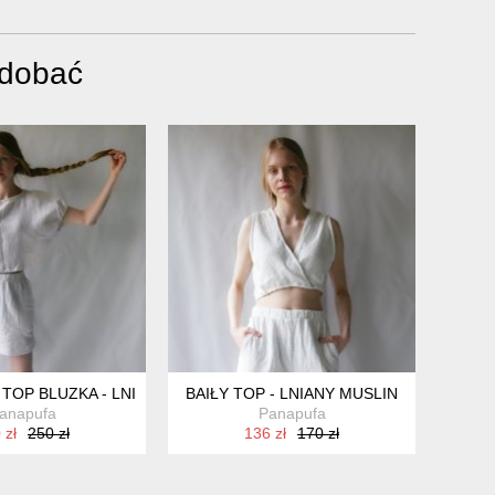
odobać
TOP BLUZKA - LNIANY MUSLIN
BAIŁY TOP - LNIANY MUSLIN
anapufa
Panapufa
 zł
250 zł
136 zł
170 zł