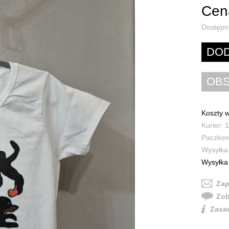
Cena
Dostępn
Koszty w
Kurier: 1
Paczkoma
Wysyłka 
Wysyłka 
Zap
Zob
Zasad