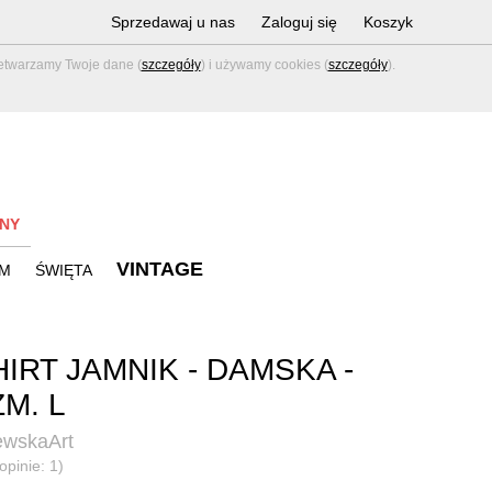
Sprzedawaj u nas
Zaloguj się
Koszyk
zetwarzamy Twoje dane (
szczegóły
) i używamy cookies (
szczegóły
).
NY
VINTAGE
M
ŚWIĘTA
HIRT JAMNIK - DAMSKA -
M. L
ewskaArt
opinie: 1)