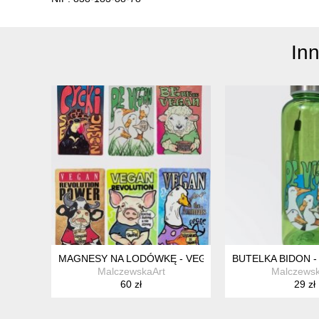
In
MAGNESY NA LODÓWKĘ - VEGAN ZWIERZAKI - ZESTA
BUTELKA BIDON -
MalczewskaArt
Malczewsk
60 zł
29 zł