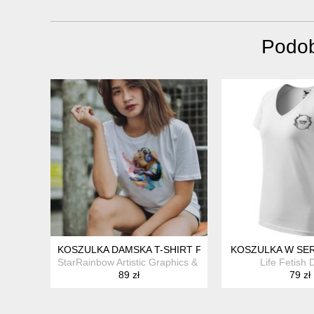
Podob
KOSZULKA DAMSKA T-SHIRT FUNNY CAPYBARA GAMER S
KOSZULKA W SE
StarRainbow Artistic Graphics & Design Studio
Life Fetish 
89 zł
79 zł