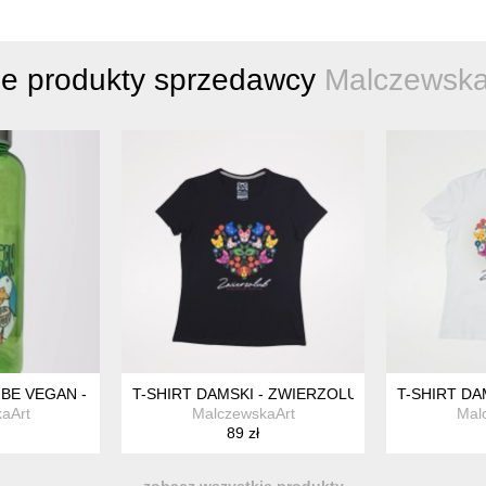
ne produkty sprzedawcy
Malczewska
W 6SZT - KROWA KURA OWCA GĘŚ ŚWINKA
 BE VEGAN - GĘŚ - 500ML
T-SHIRT DAMSKI - ZWIERZOLUB - PIESKI KOTK
T-SHIRT DA
aArt
MalczewskaArt
Mal
89 zł
zobacz wszystkie produkty