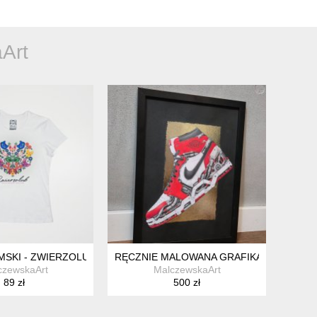
Art
I - WZÓR FOLKOWY - M
MSKI - ZWIERZOLUB - PIESKI KOTKI - WZÓR FOLKOWY - M
RĘCZNIE MALOWANA GRAFIKA - OBRAZ - N
czewskaArt
MalczewskaArt
89 zł
500 zł