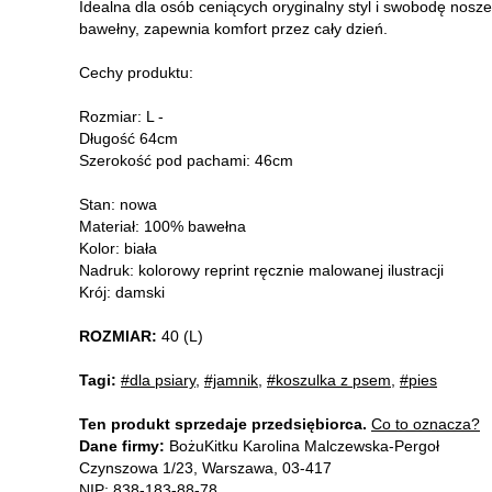
Idealna dla osób ceniących oryginalny styl i swobodę nosze
bawełny, zapewnia komfort przez cały dzień.
Cechy produktu:
Rozmiar: L -
Długość 64cm
Szerokość pod pachami: 46cm
Stan: nowa
Materiał: 100% bawełna
Kolor: biała
Nadruk: kolorowy reprint ręcznie malowanej ilustracji
Krój: damski
ROZMIAR:
40 (L)
Tagi:
#dla psiary
,
#jamnik
,
#koszulka z psem
,
#pies
Ten produkt sprzedaje przedsiębiorca.
Co to oznacza?
Dane firmy:
BożuKitku Karolina Malczewska-Pergoł
Czynszowa 1/23, Warszawa, 03-417
NIP: 838-183-88-78