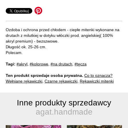
Ozdoba i ochrona przed chłodem - ciepłe mitenki wykonane na
drutach z milutkiej w dotyku włóczki prod. angielskiej( 100%
akryl premium) - bezszwowe.
Długość ok. 25-26 cm.
Polecam.
Tagi:
#akryl
,
#kolorowe
,
#na drutach
,
#tęcza
Ten produkt sprzedaje osoba prywatna.
Co to oznacza?
Wełniane rękawiczki
,
Czarne rękawiczki
,
Rękawiczki mitenki
Inne produkty sprzedawcy
agat.handmade