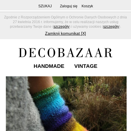
SZUKAJ
Zaloguj się
Koszyk
Zgodnie z Rozporządzeniem Ogólnym o Ochronie Danych Osobowych z dnia
27 kwietnia 2016 r. informujemy, że w celu realizacji naszych usług
przetwarzamy Twoje dane (
szczegóły
) i używamy cookies (
szczegóły
).
Zamknij komunikat [X]
HANDMADE
VINTAGE