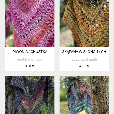
PIWONIA / CHUSTKA
SKĄPANA W SŁOŃCU / CHUST
agat.handmade
agat.handmade
310 zł
455 zł