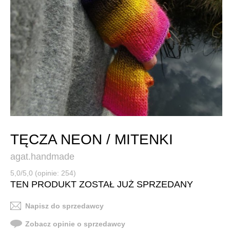
TĘCZA NEON / MITENKI
agat.handmade
5,0/5,0 (opinie: 254)
TEN PRODUKT ZOSTAŁ JUŻ SPRZEDANY
Napisz do sprzedawcy
Zobacz opinie o sprzedawcy