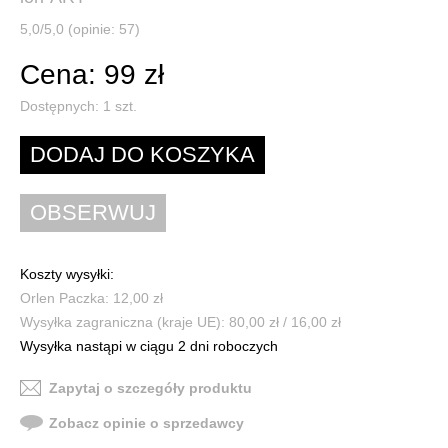
5,0/5,0 (opinie: 57)
Cena: 99 zł
Dostępnych:
1
szt.
Koszty wysyłki:
Orlen Paczka: 12,00 zł
Wysyłka zagraniczna (kraje UE): 80,00 zł / 16,00 zł
Wysyłka nastąpi w ciągu 2 dni roboczych
Zapytaj o szczegóły produktu
Zobacz opinie o sprzedawcy