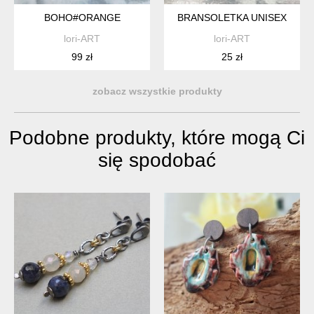
BOHO#ORANGE
BRANSOLETKA UNISEX
lori-ART
lori-ART
99 zł
25 zł
zobacz wszystkie produkty
Podobne produkty, które mogą Ci
się spodobać