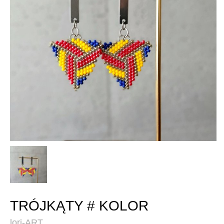
TRÓJKĄTY # KOLOR
lori-ART