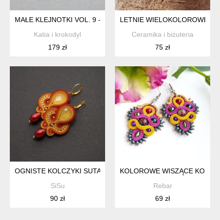
MAŁE KLEJNOTKI VOL. 9 - KOLCZYKI
LETNIE WIELOKOLOROWE WI
Katia i krokodyl
Ceramika i biżuteria
179 zł
75 zł
OGNISTE KOLCZYKI SUTASZ
KOLOROWE WISZĄCE KOLCZY
SiSu
Rebar
90 zł
69 zł