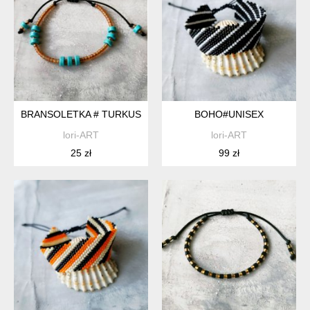
BRANSOLETKA # TURKUS
BOHO#UNISEX
lori-ART
lori-ART
25 zł
99 zł