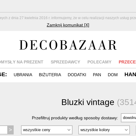
z dnia 27 kwietnia 2016 r. informujemy, że w celu realizacji naszych usług pr
Zamknij komunikat [X]
OMYSŁY NA PREZENT
SPRZEDAWCY
POLECAMY
PRZECE
GE:
HA
UBRANIA
BIŻUTERIA
DODATKI
PAN
DOM
Bluzki vintage
(351
Przefiltruj produkty według sposoby dostawy: