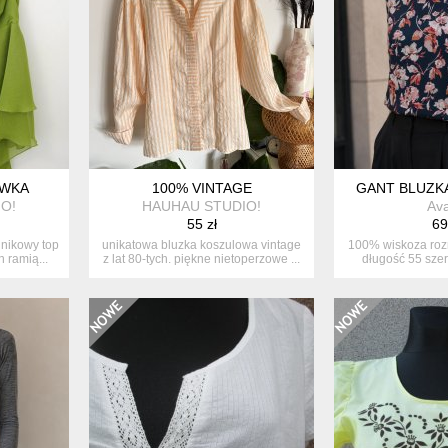
AWKA
100% VINTAGE
GANT BLUZKA
O!
HAUHAU STUDIO!
Av
55 zł
69
unikowy top
unikatowa bluzka koszulowa vintage
100% wiskoza rozm
 ramią...
z lat 80-tych. piękne nietoperzowe ...
długość 55 szer