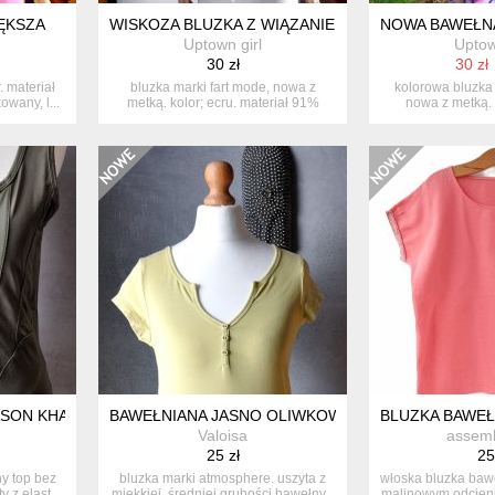
ĘKSZA
WISKOZA BLUZKA Z WIĄZANIEM NOWA WIĘKSZA
NOWA BAWEŁN
Uptown girl
Uptow
30 zł
30 zł
. materiał
bluzka marki fart mode, nowa z
kolorowa bluzka 
owany, l...
metką. kolor; ecru. materiał 91%
nowa z metką.
wisko...
bawełn
ON KHAKI PRZESZYCIA S
BAWEŁNIANA JASNO OLIWKOWA BLUZKA T-SHIRT B
BLUZKA BAWEŁ
Valoisa
assem
25 zł
25
ny top bez
bluzka marki atmosphere. uszyta z
włoska bluzka baw
 z elast...
miękkiej, średniej grubości bawełny...
malinowym odcieni