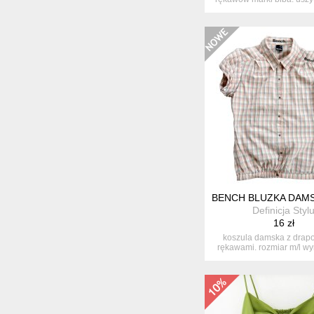
BENCH BLUZKA DAM
Definicja Styl
16 zł
koszula damska z drap
rękawami. rozmiar m/l wy
sze...