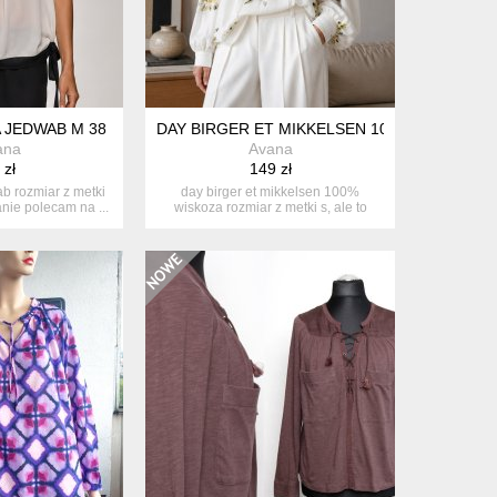
 JEDWAB M 38
DAY BIRGER ET MIKKELSEN 100% WISKOZA 
ana
Avana
 zł
149 zł
b rozmiar z metki
day birger et mikkelsen 100%
nie polecam na ...
wiskoza rozmiar z metki s, ale to
spo...