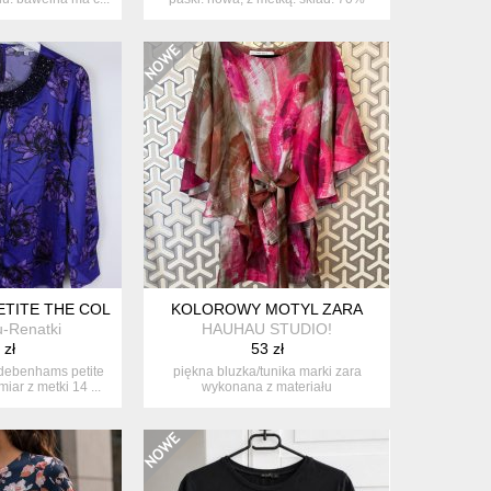
wisk...
TITE THE COLLECTION SATYNOWA BLUZKA 14 / 40
KOLOROWY MOTYL ZARA
u-Renatki
HAUHAU STUDIO!
 zł
53 zł
debenhams petite
piękna bluzka/tunika marki zara
miar z metki 14 ...
wykonana z materiału
przypominającego ...