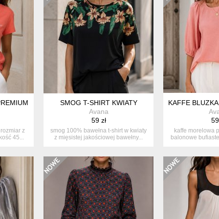
 PREMIUM
SMOG T-SHIRT KWIATY
KAFFE BLUZK
Avana
Av
59 zł
59
rozmiar z
smog 100% bawełna t-shirt w kwiaty
kaffe morelowa 
kość 45...
z mięsistej jakościowej bawełny...
balonowe bufiaste
me