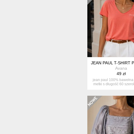
JEAN PAUL T-SHIRT
Avana
49 zł
jean paul 100% bawełna 
metki s długość 60 szero