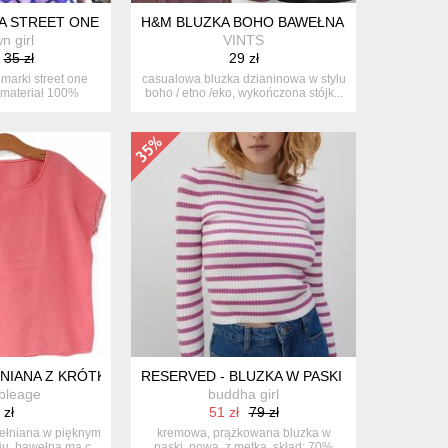
A STREET ONE WIĘKSZA
H&M BLUZKA BOHO BAWEŁNA SZNUROWANA 
n girl
VINTS
35 zł
29 zł
marki street one
casualowa bluzka dzianinowa w stylu
 materiał 100%
boho / etno /eko, wykończona stójk...
a. ...
ASIC S M
NIANA Z KRÓTKIM RĘKAWEM NA LATO MALINOWA S M
RESERVED - BLUZKA W PASKI - S
bleage
buddha girl
 zł
51 zł
79 zł
ełniana w pięknym
kremowa, prążkowana bluzka w
u. bawełna ma c...
paski. nowa, z metką. skład: 70%