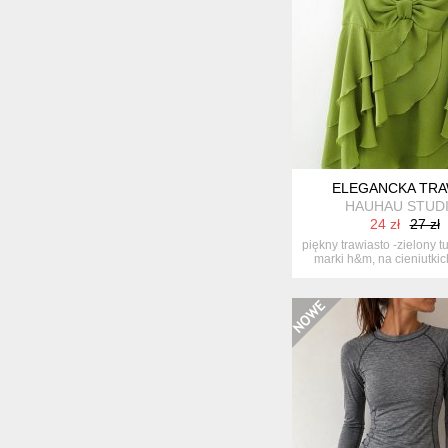
ELEGANCKA TR
HAUHAU STUDI
24 zł
27 zł
piękny trawiasto -zielony t
marki h&m, na cieniutkich