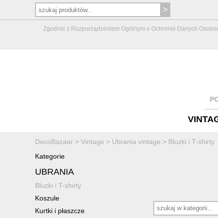
Zgodnie z Rozporządzeniem Ogólnym o Ochronie Danych Osobowych 
P
VINTA
DecoBazaar
>
Vintage
>
Ubrania vintage
>
Bluzki i T-shirty
Kategorie
UBRANIA
Bluzki i T-shirty
Koszule
Kurtki i płaszcze