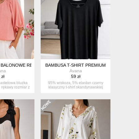
A BALONOWE RĘKAWY
BAMBUSA T-SHIRT PREMIUM
ana
Avana
 zł
59 zł
pastelowa bluzka
95% wiskoza, 5% elastan czarny
 rękawy rozmiar z
klasyczny t-shirt skandynawskiej
...
marki...