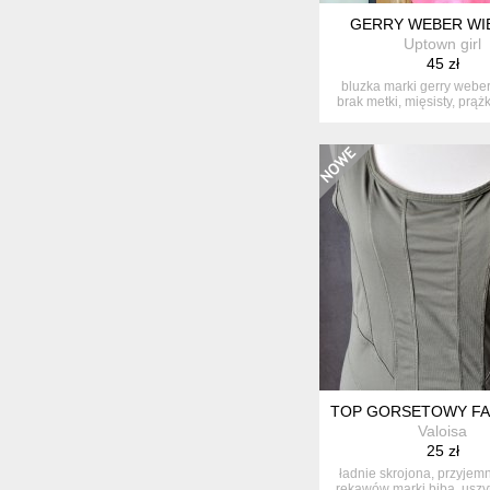
GERRY WEBER WI
Uptown girl
45 zł
bluzka marki gerry weber
brak metki, mięsisty, prążk
TOP GORSETOWY FAS
Valoisa
25 zł
ładnie skrojona, przyjem
rękawów marki biba. uszyty