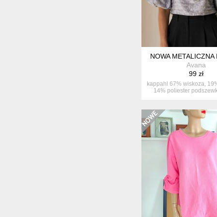
NOWA METALICZNA 
Avana
99 zł
kappahl 67% wiskoza, 19%
14% poliester podsze
baw...