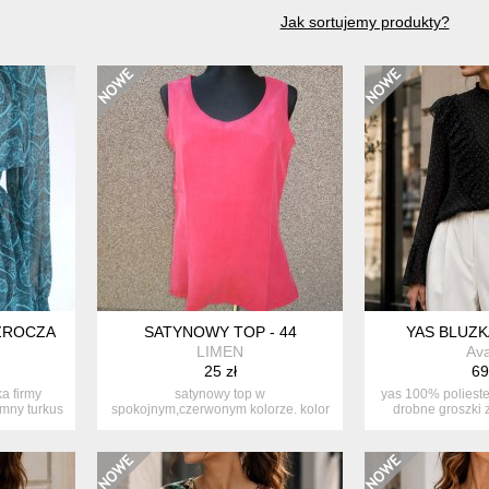
Jak sortujemy produkty?
ŹROCZA
SATYNOWY TOP - 44
YAS BLUZK
LIMEN
Av
25 zł
69
a firmy
satynowy top w
yas 100% polieste
emny turkus
spokojnym,czerwonym kolorze. kolor
drobne groszki z
nieco ciemniejszy n...