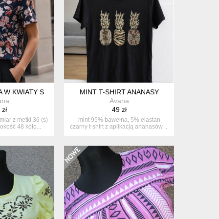
 W KWIATY S
MINT T-SHIRT ANANASY
ana
Avana
 zł
49 zł
iar z metki 36 (s)
mint 95% bawełna, 5% elastan
okość 48 kolo...
czarny t-shirt z aplikacją ananasów ...