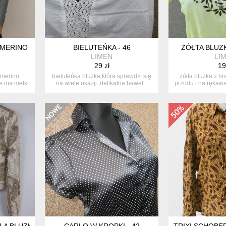
 MERINO
BIELUTEŃKA - 46
ŻÓŁTA BLUZ
LIMEN
LI
29 zł
19
 merino
bieluteńka bluzka,która sprawdzi się
żółta bluzka z b
e ma metki
na wiele okazji. delikatna baweł...
przodu i na rękawac
 BLUZKA Z SIATECZKI Z APLIKACJAMI 12 / 38
CARLO W KROPKI - 42
TRIXI SCHOBE