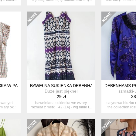
SKA W PASTELOWĄ KRATKĘ
BAWEŁNA SUKIENKA DEBENHAMS
DEBENHAMS PE
u
Duże jest piękne!
szmatki-
29 zł
38
owanymi
bawełniana sukienka we wzory.
satynowa bluzka 
miary ok.:
rozmiar z metki : 42 (14) - wg mnie t...
the collection roz