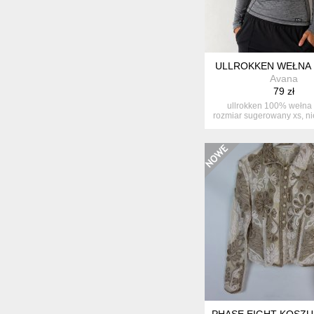
ULLROKKEN WEŁNA
Avana
79 zł
ullrokken 100% wełna
rozmiar sugerowany xs, ni
z ...
PHASE EIGHT KOSZULA