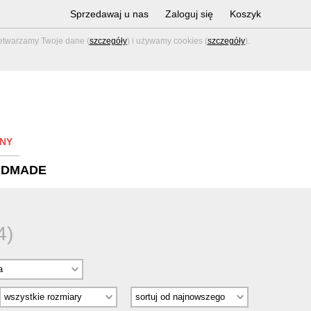
Sprzedawaj u nas
Zaloguj się
Koszyk
zetwarzamy Twoje dane (
szczegóły
) i używamy cookies (
szczegóły
).
NY
NDMADE
4)