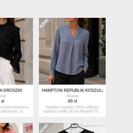
A GROSZKI
HAMPTON REPUBLIK KOSZULA WISKOZA
ana
Avana
 zł
69 zł
r czarna bluzka w
hampton republic 100% wiskoza
 falbanami. ro...
rozmiar z metki 38 (m) długość 70 ...