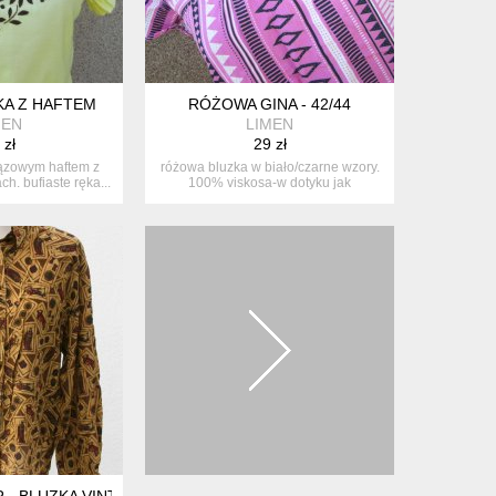
KA Z HAFTEM
RÓŻOWA GINA - 42/44
MEN
LIMEN
 zł
29 zł
rązowym haftem z
różowa bluzka w biało/czarne wzory.
h. bufiaste ręka...
100% viskosa-w dotyku jak
bawełna...
R - BLUZKA VINTAGE JEDWAB