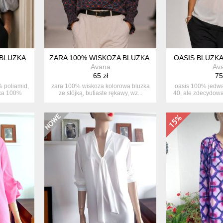
BLUZKA
ZARA 100% WISKOZA BLUZKA S M
OASIS BLUZKA
Avana
Av
65 zł
75
 poliamid,
zara 100% wiskoza kolorowa bluzka
oasis 100% jedwa
wka 100%
ze stójką, bufiaste rękawy, wz...
40, ale zdecydowa