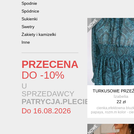
Spodnie
Spódnice
Sukienki
Swetry
Żakiety i kamizelki
Inne
PRZECENA
DO -10%
U
TURKUSOWE PRZE
SPRZEDAWCY
Izabelia
PATRYCJA.PLECIE
22 zł
cienka,efektowna bluzk
Do 16.08.2026
papaya, rozm.m kolor - ci
w ...