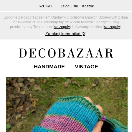
SZUKAJ
Zaloguj się
Koszyk
Zgodnie z Rozporządzeniem Ogólnym o Ochronie Danych Osobowych z dnia
27 kwietnia 2016 r. informujemy, że w celu realizacji naszych usług
przetwarzamy Twoje dane (
szczegóły
) i używamy cookies (
szczegóły
).
Zamknij komunikat [X]
HANDMADE
VINTAGE