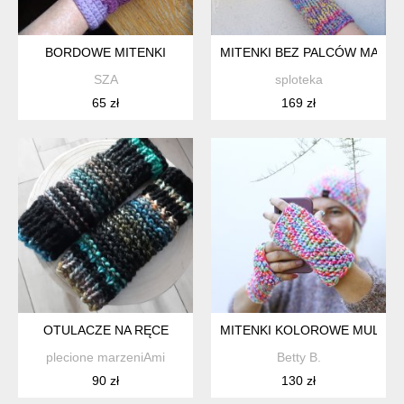
BORDOWE MITENKI
MITENKI BEZ PALCÓW MAXCO
SZA
sploteka
65 zł
169 zł
OTULACZE NA RĘCE
MITENKI KOLOROWE MULTIC
plecione marzeniAmi
Betty B.
90 zł
130 zł