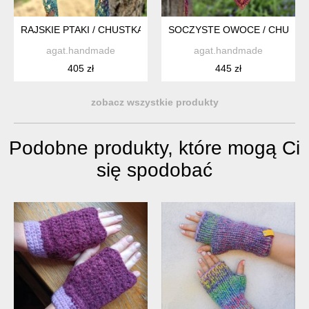
RAJSKIE PTAKI / CHUSTKA Z BAWEŁNY
SOCZYSTE OWOCE / CHUSTK
agat.handmade
agat.handmade
405 zł
445 zł
zobacz wszystkie produkty
Podobne produkty, które mogą Ci
się spodobać