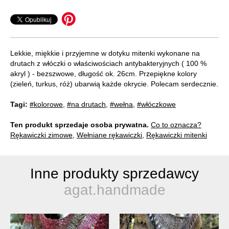
Lekkie, miękkie i przyjemne w dotyku mitenki wykonane na
drutach z włóczki o właściwościach antybakteryjnych ( 100 %
akryl ) - bezszwowe, długość ok. 26cm. Przepiękne kolory
(zieleń, turkus, róż) ubarwią każde okrycie. Polecam serdecznie.
Tagi:
#kolorowe
,
#na drutach
,
#wełna
,
#włóczkowe
Ten produkt sprzedaje osoba prywatna.
Co to oznacza?
Rękawiczki zimowe
,
Wełniane rękawiczki
,
Rękawiczki mitenki
Inne produkty sprzedawcy
agat.handmade