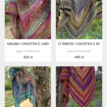
MALWA / CHUSTKA Z LNEM
O ŚWICIE / CHUSTKA Z NORO
agat.handmade
agat.handmade
420 zł
480 zł