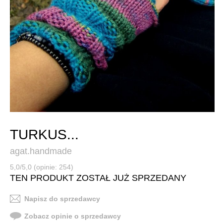
TURKUS...
agat.handmade
5,0/5,0 (opinie: 254)
TEN PRODUKT ZOSTAŁ JUŻ SPRZEDANY
Napisz do sprzedawcy
Zobacz opinie o sprzedawcy