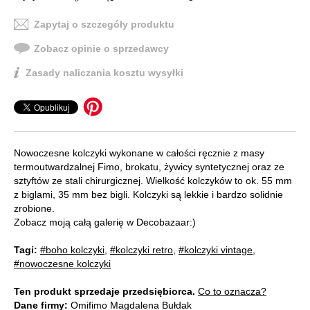
Zapytaj o szczegóły produktu
Zobacz opinie o sprzedawcy
Zasady naliczania kosztu wysyłki
Nowoczesne kolczyki wykonane w całości ręcznie z masy
termoutwardzalnej Fimo, brokatu, żywicy syntetycznej oraz ze
sztyftów ze stali chirurgicznej. Wielkość kolczyków to ok. 55 mm
z biglami, 35 mm bez bigli. Kolczyki są lekkie i bardzo solidnie
zrobione.
Zobacz moją całą galerię w Decobazaar:)
Tagi:
#boho kolczyki
,
#kolczyki retro
,
#kolczyki vintage
,
#nowoczesne kolczyki
Ten produkt sprzedaje przedsiębiorca.
Co to oznacza?
Dane firmy:
Omifimo Magdalena Bułdak