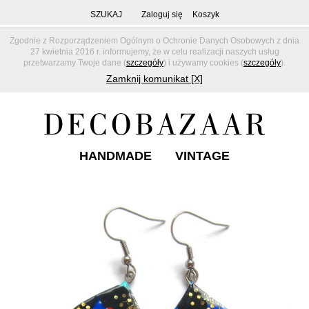
SZUKAJ
Zaloguj się
Koszyk
Zgodnie z Rozporządzeniem Ogólnym o Ochronie Danych Osobowych z dnia
27 kwietnia 2016 r. informujemy, że w celu realizacji naszych usług
przetwarzamy Twoje dane (
szczegóły
) i używamy cookies (
szczegóły
).
Zamknij komunikat [X]
HANDMADE
VINTAGE