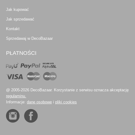
Jak kupować
Jak sprzedawać
Kontakt
Sprzedawaj w DecoBazaar
PŁATNOŚCI
@ 2005-2026 DecoBazaar. Korzystanie z serwisu oznacza akceptację
regulaminu.
Informacje:
dane osobowe
i
pliki cookies