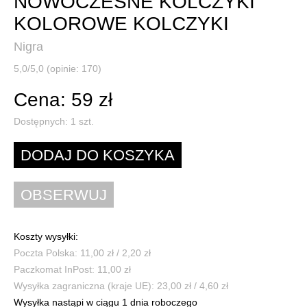
NOWOCZESNE KOLCZYKI
KOLOROWE KOLCZYKI
Nigra
5,0/5,0 (opinie: 170)
Cena: 59 zł
Dostępnych:
1
szt.
Koszty wysyłki:
Poczta Polska: 11,00 zł / 2,20 zł
Paczkomat InPost: 11,00 zł
Wysyłka zagraniczna (kraje UE): 23,00 zł / 4,60 zł
Wysyłka nastąpi w ciągu 1 dnia roboczego