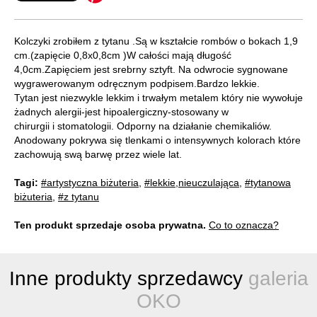
Kolczyki zrobiłem z tytanu .Są w kształcie rombów o bokach 1,9
cm.(zapięcie 0,8x0,8cm )W całości mają długość
4,0cm.Zapięciem jest srebrny sztyft. Na odwrocie sygnowane
wygrawerowanym odręcznym podpisem.Bardzo lekkie.
Tytan jest niezwykle lekkim i trwałym metalem który nie wywołuje
żadnych alergii-jest hipoalergiczny-stosowany w
chirurgii i stomatologii. Odporny na działanie chemikaliów.
Anodowany pokrywa się tlenkami o intensywnych kolorach które
zachowują swą barwę przez wiele lat.
Tagi:
#artystyczna biżuteria
,
#lekkie,nieuczulająca
,
#tytanowa
biżuteria
,
#z tytanu
Ten produkt sprzedaje osoba prywatna.
Co to oznacza?
Inne produkty sprzedawcy
galeria
OKO