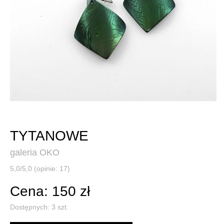
TYTANOWE
galeria OKO
5,0/5,0 (opinie: 17)
Cena: 150 zł
Dostępnych:
3
szt.