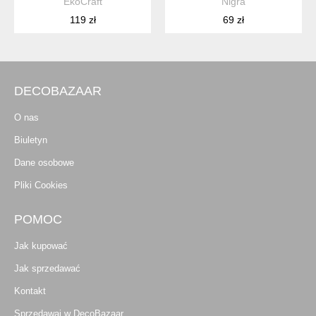
EkoCraft
Nigra
119 zł
69 zł
DECOBAZAAR
O nas
Biuletyn
Dane osobowe
Pliki Cookies
POMOC
Jak kupować
Jak sprzedawać
Kontakt
Sprzedawaj w DecoBazaar