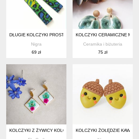
DŁUGIE KOLCZYKI PROSTOKĄTY ZIELONE NIEBIESKIE
KOLCZYKI CERAMICZNE MUSZ
Nigra
Ceramika i biżuteria
69 zł
75 zł
KOLCZYKI Z ŻYWICY KOLOROWE KWADRATY
KOLCZYKI ŻOŁĘDZIE KAWAII 