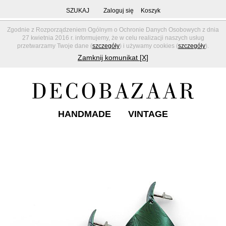
SZUKAJ
Zaloguj się
Koszyk
Zgodnie z Rozporządzeniem Ogólnym o Ochronie Danych Osobowych z dnia
27 kwietnia 2016 r. informujemy, że w celu realizacji naszych usług
przetwarzamy Twoje dane (
szczegóły
) i używamy cookies (
szczegóły
).
Zamknij komunikat [X]
HANDMADE
VINTAGE