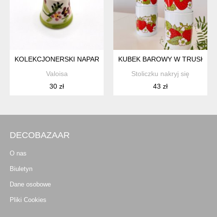
KOLEKCJONERSKI NAPARSTEK Z PORCELANY KWIATY MAL
KUBEK BAROWY W TRUSKAWK
Valoisa
Stoliczku nakryj się
30 zł
43 zł
DECOBAZAAR
O nas
Biuletyn
Dane osobowe
Pliki Cookies