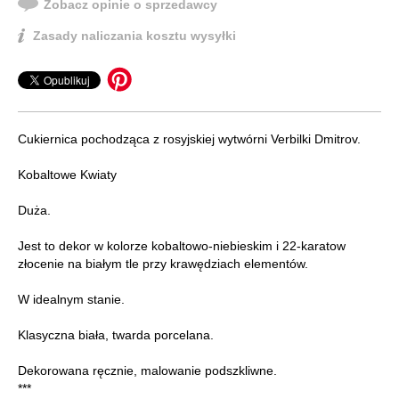
Zobacz opinie o sprzedawcy
Zasady naliczania kosztu wysyłki
Cukiernica pochodząca z rosyjskiej wytwórni Verbilki Dmitrov.
Kobaltowe Kwiaty
Duża.
Jest to dekor w kolorze kobaltowo-niebieskim i 22-karatow
złocenie na białym tle przy krawędziach elementów.
W idealnym stanie.
Klasyczna biała, twarda porcelana.
Dekorowana ręcznie, malowanie podszkliwne.
***