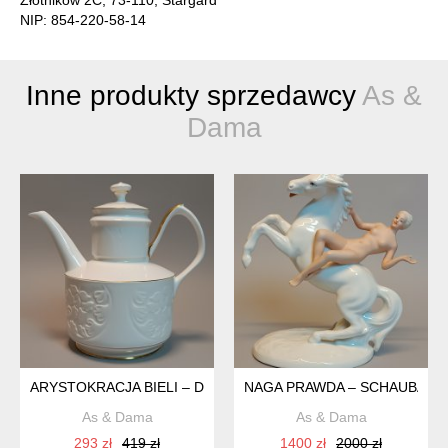
NIP: 854-220-58-14
Inne produkty sprzedawcy
As &
Dama
ARYSTOKRACJA BIELI – DZBANEK STAFFORDSHIRE CROWN 
NAGA PRAWDA – SCHAUBACH K
As & Dama
As & Dama
293 zł
419 zł
1400 zł
2000 zł