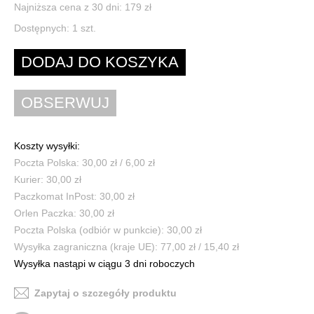
Najniższa cena z 30 dni: 179 zł
Dostępnych:
1
szt.
Koszty wysyłki:
Poczta Polska: 30,00 zł / 6,00 zł
Kurier: 30,00 zł
Paczkomat InPost: 30,00 zł
Orlen Paczka: 30,00 zł
Poczta Polska (odbiór w punkcie): 30,00 zł
Wysyłka zagraniczna (kraje UE): 77,00 zł / 15,40 zł
Wysyłka nastąpi w ciągu 3 dni roboczych
Zapytaj o szczegóły produktu