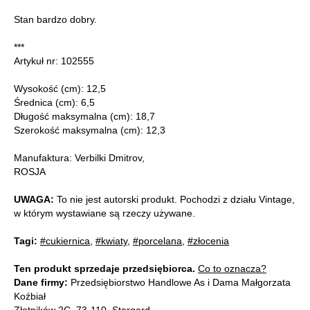
Stan bardzo dobry.
***
Artykuł nr: 102555
Wysokość (cm): 12,5
Średnica (cm): 6,5
Długość maksymalna (cm): 18,7
Szerokość maksymalna (cm): 12,3
Manufaktura: Verbilki Dmitrov,
ROSJA
UWAGA:
To nie jest autorski produkt. Pochodzi z działu Vintage,
w którym wystawiane są rzeczy używane.
Tagi:
#cukiernica
,
#kwiaty
,
#porcelana
,
#złocenia
Ten produkt sprzedaje przedsiębiorca.
Co to oznacza?
Dane firmy:
Przedsiębiorstwo Handlowe As i Dama Małgorzata
Koźbiał
Złotników 2C, 73-110, Stargard