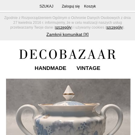
SZUKAJ
Zaloguj się
Koszyk
Zgodnie z Rozporządzeniem Ogólnym o Ochronie Danych Osobowych z dnia
27 kwietnia 2016 r. informujemy, że w celu realizacji naszych usług
przetwarzamy Twoje dane (
szczegóły
) i używamy cookies (
szczegóły
).
Zamknij komunikat [X]
HANDMADE
VINTAGE