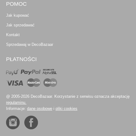
POMOC
Jak kupować
Jak sprzedawać
Kontakt
Sprzedawaj w DecoBazaar
PŁATNOŚCI
@ 2005-2026 DecoBazaar. Korzystanie z serwisu oznacza akceptację
regulaminu.
Informacje:
dane osobowe
i
pliki cookies