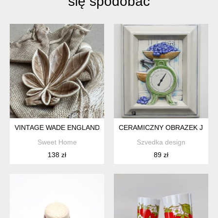
się spodobać
VINTAGE WADE ENGLAND PORCELAIN LEAF PIN DISH ❤ LATA 
CERAMICZNY OBRAZEK JIE G
Sweet Home
Szvedka design
138 zł
89 zł