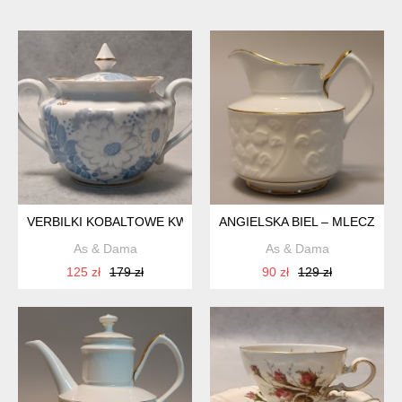
VERBILKI KOBALTOWE KWIATY CUKIERNICA ZŁOTA LAMÓWK
ANGIELSKA BIEL – MLECZNIK
As & Dama
As & Dama
125 zł
179 zł
90 zł
129 zł