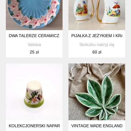
DWA TALERZE CERAMICZNE GRUBO SZKLIWIONE KWIATY
PIJAŁKA Z JEŻYKIEM I KRASN
Valoisa
Stoliczku nakryj się
25 zł
60 zł
KOLEKCJONERSKI NAPARSTEK Z PORCELANY KWIATY MAL
VINTAGE WADE ENGLAND PORC