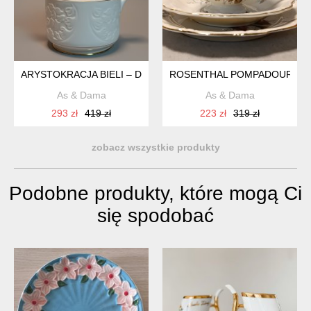
ARYSTOKRACJA BIELI – DZBANEK STAFFORDSHIRE CROWN 
ROSENTHAL POMPADOUR FIL
As & Dama
As & Dama
293 zł
419 zł
223 zł
319 zł
zobacz wszystkie produkty
Podobne produkty, które mogą Ci
się spodobać