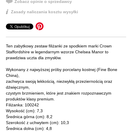
Zobacz opinie o sprzedawcy
Zasady naliczania kosztu wysyłki
Ten zabytkowy zestaw filiżanki ze spodkiem marki Crown
Staffordshire w legendarnym wzorze Chelsea Manor to
prawdziwa uczta dla zmysłów.
Wykonany z najwyższej próby porcelany kostnej (Fine Bone
China),
zachwyca swoją lekkością, niezwykłą przeziernością oraz
dźwięcznym,
czystym brzmieniem, które jest znakiem rozpoznawczym
produktów klasy premium.
Filiżanka: 100242
Wysokość (cm): 7,3
Średnica górna (cm): 8,2
Szerokość z uchwytem (cm): 10,3
Średnica dolna (cm): 4,8