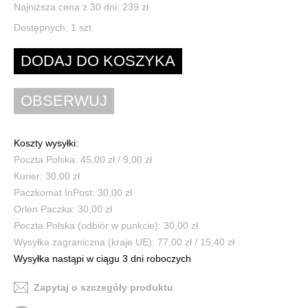
Najniższa cena z 30 dni: 239 zł
Dostępnych:
1
szt.
Koszty wysyłki:
Poczta Polska: 45,00 zł / 9,00 zł
Kurier: 30,00 zł
Paczkomat InPost: 30,00 zł
Orlen Paczka: 30,00 zł
Poczta Polska (odbiór w punkcie): 30,00 zł
Wysyłka zagraniczna (kraje UE): 77,00 zł / 15,40 zł
Wysyłka nastąpi w ciągu 3 dni roboczych
Zapytaj o szczegóły produktu