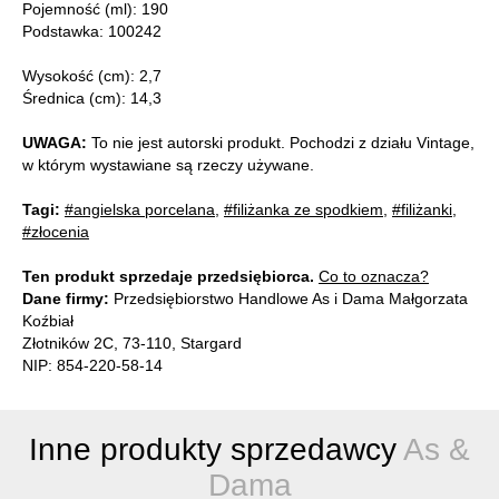
Pojemność (ml): 190
Podstawka: 100242
Wysokość (cm): 2,7
Średnica (cm): 14,3
UWAGA:
To nie jest autorski produkt. Pochodzi z działu Vintage,
w którym wystawiane są rzeczy używane.
Tagi:
#angielska porcelana
,
#filiżanka ze spodkiem
,
#filiżanki
,
#złocenia
Ten produkt sprzedaje przedsiębiorca.
Co to oznacza?
Dane firmy:
Przedsiębiorstwo Handlowe As i Dama Małgorzata
Koźbiał
Złotników 2C, 73-110, Stargard
NIP: 854-220-58-14
Inne produkty sprzedawcy
As &
Dama