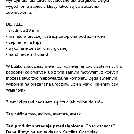
wytrzymałe, ale także bezpieczne dla alergików. Dzięki
wygodnemu zapięciu klipsy łatwe są do założenia i
zdejmowania.
DETALE:
- średnica 13 mm
- miniatura uroczej ilustracji zatopiona pod szkiełkiem
- zapinane na klips
- wykonane ze stali chirurgicznej
- handmade in Poland
W butiku znajdziesz wiele różnych elementów biżuteryjnych w
podobnej kolorystyce lub z tym samym motywem, z których
możesz stworzyć niepowtarzalne komplety. Będą świetnym
wyborem na prezent na urodziny, Dzień Matki, imieniny czy
Walentynki!
Z tymi klipsami będziesz się czuć jak milion dolarów!
Tagi:
#fioletowy
,
#klipsy
,
#natura
,
#ptak
Ten produkt sprzedaje przedsiębiorca.
Co to oznacza?
Dane firmy:
muamua design Karolina Gościniak