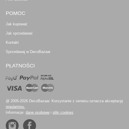
POMOC
Jak kupować
Jak sprzedawać
Kontakt
Sprzedawaj w DecoBazaar
PŁATNOŚCI
@ 2005-2026 DecoBazaar. Korzystanie z serwisu oznacza akceptację
regulaminu.
Informacje:
dane osobowe
i
pliki cookies