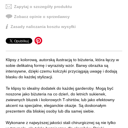
Zapytaj o szczegóły produktu
Zobacz opinie o sprzedawcy
Zasady naliczania kosztu wysyłki
Klipsy z kolorową, autorską ilustracją to biżuteria, która łączy w
sobie delikatną formę i wyrazisty wzór. Barwy obrazka są
intensywne, dzięki czemu kolczyki przyciągają uwagę i dodają
blasku do każdej stylizacji.
Te klipsy to idealny dodatek do każdej garderoby. Mogą być
noszone jako biżuteria na co dzień, do letnich sukienek,
zwiewnych bluzek i kolorowych T-shirtów, lub jako efektowny
akcent na specjalne, eleganckie okazje. Są doskonałym
prezentem dla bliskiej osoby lub dla samej siebie.
Wykonane z najwyższej jakości stali chirurgicznej są nie tylko