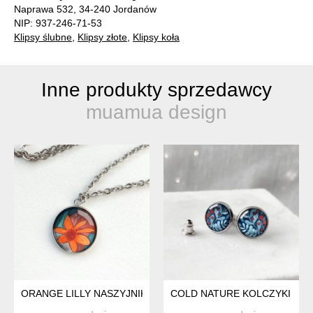
Naprawa 532, 34-240 Jordanów
NIP: 937-246-71-53
Klipsy ślubne
,
Klipsy złote
,
Klipsy koła
Inne produkty sprzedawcy
muamua design
ORANGE LILLY NASZYJNIK NA ROMANTYCZNĄ RANDKĘ
COLD NATURE KOLCZYKI WKR