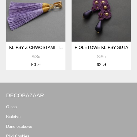
KLIPSY Z CHWOSTAMI - LAWENDOWY
FIOLETOWE KLIPSY SUTASZ
SiSu
SiSu
50 zł
62 zł
DECOBAZAAR
O nas
Biuletyn
Dane osobowe
Pliki Cookies