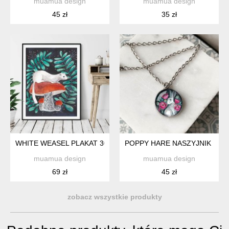
muamua design
muamua design
45 zł
35 zł
WHITE WEASEL PLAKAT 30X40
POPPY HARE NASZYJNIK DLA 
muamua design
muamua design
69 zł
45 zł
zobacz wszystkie produkty