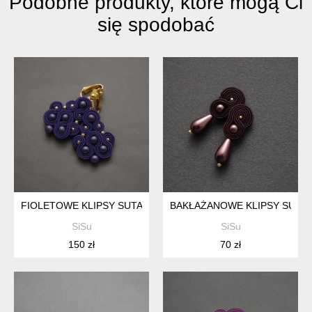
Podobne produkty, które mogą Ci
się spodobać
FIOLETOWE KLIPSY SUTASZ
BAKŁAŻANOWE KLIPSY SUTA
SiSu
SiSu
150 zł
70 zł