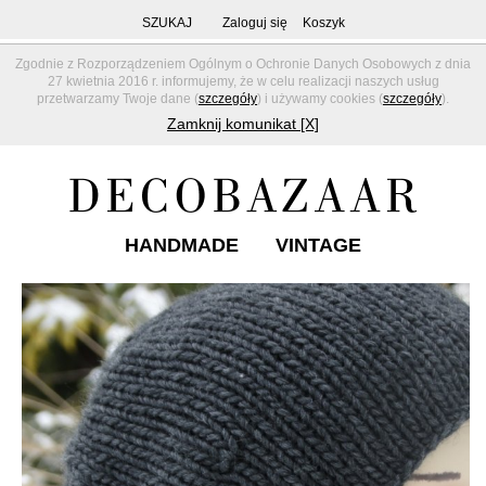
SZUKAJ
Zaloguj się
Koszyk
Zgodnie z Rozporządzeniem Ogólnym o Ochronie Danych Osobowych z dnia
27 kwietnia 2016 r. informujemy, że w celu realizacji naszych usług
przetwarzamy Twoje dane (
szczegóły
) i używamy cookies (
szczegóły
).
Zamknij komunikat [X]
HANDMADE
VINTAGE