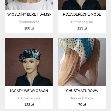
WIOSENNY BERET DAMSKI Z ANTENKĄ RĘCZNIE ROBIONY BA
RÓŻA DEPECHE MODE
splotomaniaa
Hermenegilda
100 zł
123 zł
KWIATY WE WŁOSACH
CHUSTA AŻUROWA
Hermenegilda
Aleksa HMade
123 zł
70 zł