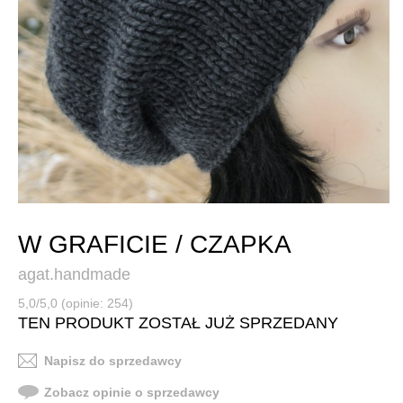
W GRAFICIE / CZAPKA
agat.handmade
5,0/5,0 (opinie: 254)
TEN PRODUKT ZOSTAŁ JUŻ SPRZEDANY
Napisz do sprzedawcy
Zobacz opinie o sprzedawcy