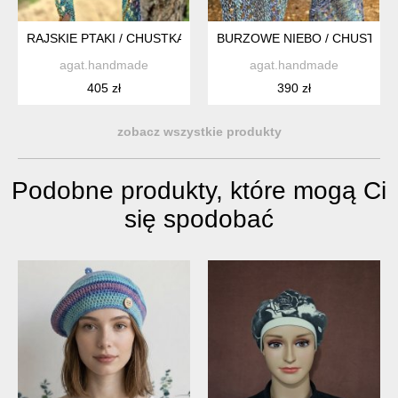
RAJSKIE PTAKI / CHUSTKA Z BAWEŁNY
BURZOWE NIEBO / CHUSTKA 
agat.handmade
agat.handmade
405 zł
390 zł
zobacz wszystkie produkty
Podobne produkty, które mogą Ci
się spodobać