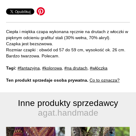
Ciepła i miękka czapa wykonana ręcznie na drutach z włoczki w
pięknym odcieniu grafitu/ stali (30% wełna, 70% akryl).
Czapka jest bezszwowa.
Rozmiar czapki : obwód od 57 do 59 cm, wysokość ok. 26 cm.
Bardzo twarzowa. Polecam.
Tagi:
#fantazyjna
,
#kolorowa
,
#na drutach
,
#włóczka
Ten produkt sprzedaje osoba prywatna.
Co to oznacza?
Inne produkty sprzedawcy
agat.handmade