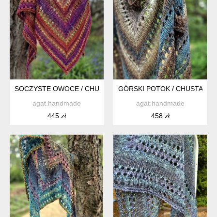
SOCZYSTE OWOCE / CHUSTKA Z NORO
GÓRSKI POTOK / CHUSTA Z 
agat.handmade
agat.handmade
445 zł
458 zł