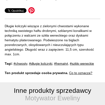
Długie kolczyki wiszące z zielonymi chwostami wykonane
techniką swoistego haftu drobnymi, szklanymi koralikami w
połączeniu z walcami ze szkła weneckiego oraz dyskami
hematytu platerowanego. Podwieszone na biglach
posrebrzanych, oksydowanych i nieuczulających typu
angielskiego. Długość wraz z zapięciem: 11,5 cm, szerokość
max. 1cm.
Tagi:
#chwosty
,
#długie kolczyki
,
#hematyt
,
#szkło weneckie
Ten produkt sprzedaje osoba prywatna.
Co to oznacza?
Inne produkty sprzedawcy
Motywator Eweliny