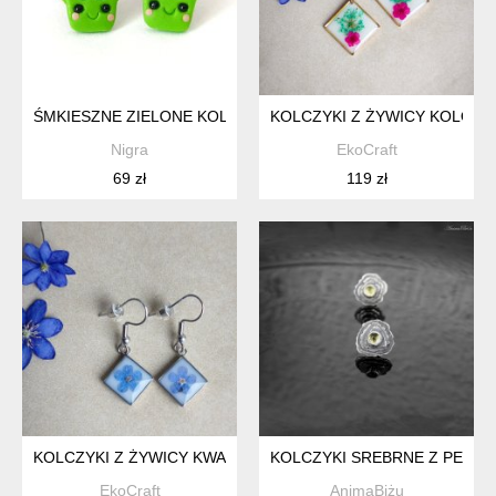
ŚMKIESZNE ZIELONE KOLCZYKI BROKUŁY KAWAII NA SZTYF
KOLCZYKI Z ŻYWICY KOLOR
Nigra
EkoCraft
69 zł
119 zł
KOLCZYKI Z ŻYWICY KWADRATOWE NIEZAPOMINAJKI
KOLCZYKI SREBRNE Z PERID
EkoCraft
AnimaBiżu