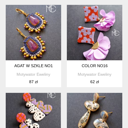
AGAT W SZKLE NO1
COLOR NO16
Motywator Eweliny
Motywator Eweliny
87 zł
62 zł