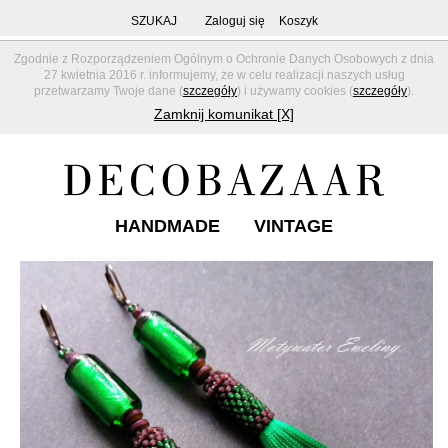
SZUKAJ
Zaloguj się
Koszyk
Zgodnie z Rozporządzeniem Ogólnym o Ochronie Danych Osobowych z dnia
27 kwietnia 2016 r. informujemy, że w celu realizacji naszych usług
przetwarzamy Twoje dane (
szczegóły
) i używamy cookies (
szczegóły
).
Zamknij komunikat [X]
HANDMADE
VINTAGE