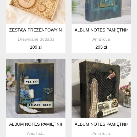
ZESTAW PREZENTOWY NA WALENTYNKI, SMAKUJ ŻYCIE, PR
ALBUM NOTES PAMIĘTNIK, P
Drewniane dodatki
AniaToJa
109 zł
295 zł
ALBUM NOTES PAMIĘTNIK, PREZENT NA WALENTYNKI, TRAV
ALBUM NOTES PAMIĘTNIK, P
AniaToJa
AniaToJa