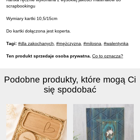
scrapbookingu
Wymiary kartki 10,5/15cm
Do kartki dołączona jest koperta.
Tagi:
#dla zakochanych
,
#mężczyzna
,
#milosna
,
#walentynka
Ten produkt sprzedaje osoba prywatna.
Co to oznacza?
Podobne produkty, które mogą Ci
się spodobać