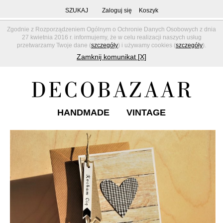
SZUKAJ
Zaloguj się
Koszyk
Zgodnie z Rozporządzeniem Ogólnym o Ochronie Danych Osobowych z dnia
27 kwietnia 2016 r. informujemy, że w celu realizacji naszych usług
przetwarzamy Twoje dane (
szczegóły
) i używamy cookies (
szczegóły
).
Zamknij komunikat [X]
HANDMADE
VINTAGE