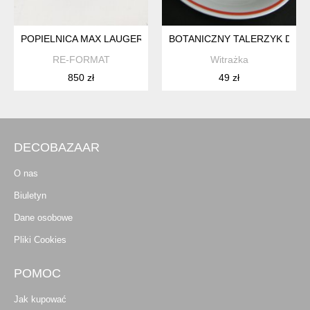
POPIELNICA MAX LAUGER, TONWERKE KANDERN, NIEMCY 19
BOTANICZNY TALERZYK DESER
RE-FORMAT
Witrażka
850 zł
49 zł
DECOBAZAAR
O nas
Biuletyn
Dane osobowe
Pliki Cookies
POMOC
Jak kupować