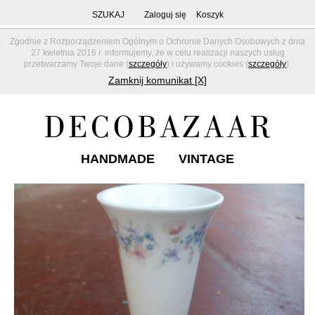
SZUKAJ
Zaloguj się
Koszyk
Zgodnie z Rozporządzeniem Ogólnym o Ochronie Danych Osobowych z dnia
27 kwietnia 2016 r. informujemy, że w celu realizacji naszych usług
przetwarzamy Twoje dane (
szczegóły
) i używamy cookies (
szczegóły
).
Zamknij komunikat [X]
HANDMADE
VINTAGE