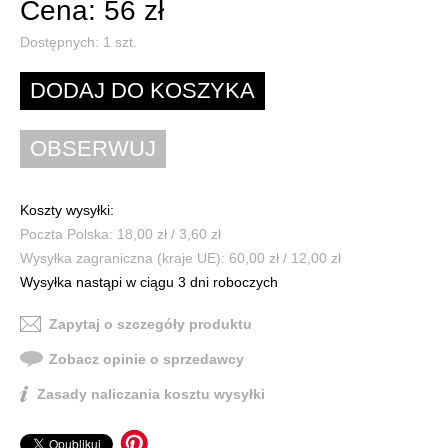
Cena: 56 zł
Dostępnych:
1
szt.
Koszty wysyłki:
Poczta Polska: 18,00 zł / 3,60 zł
Wysyłka zagraniczna (kraje UE): 60,00 zł / 12,00 zł
Wysyłka nastąpi w ciągu 3 dni roboczych
Zapytaj o szczegóły produktu
Zobacz opinie o sprzedawcy
Zasady naliczania kosztu wysyłki