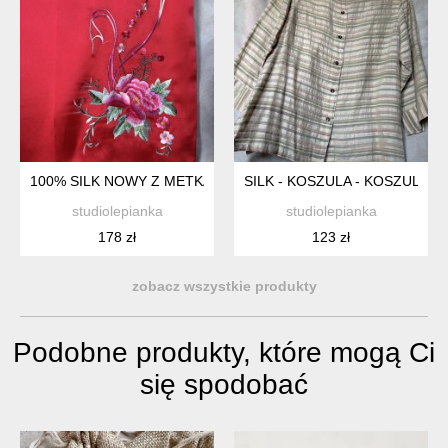
100% SILK NOWY Z METKAMI DWUSTRONNY SZAL JEDWABN
SILK - KOSZULA - KOSZULOW
studiolepianka
studiolepianka
178 zł
123 zł
zobacz wszystkie produkty
Podobne produkty, które mogą Ci
się spodobać