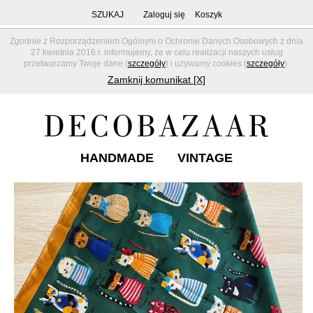
SZUKAJ
Zaloguj się
Koszyk
Zgodnie z Rozporządzeniem Ogólnym o Ochronie Danych Osobowych z dnia
27 kwietnia 2016 r. informujemy, że w celu realizacji naszych usług
przetwarzamy Twoje dane (
szczegóły
) i używamy cookies (
szczegóły
).
Zamknij komunikat [X]
HANDMADE
VINTAGE