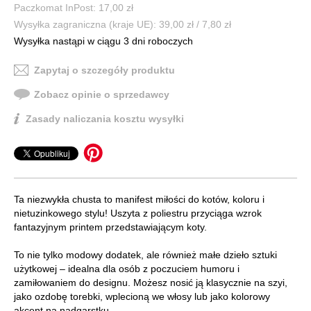
Paczkomat InPost: 17,00 zł
Wysyłka zagraniczna (kraje UE): 39,00 zł / 7,80 zł
Wysyłka nastąpi w ciągu 3 dni roboczych
Zapytaj o szczegóły produktu
Zobacz opinie o sprzedawcy
Zasady naliczania kosztu wysyłki
Ta niezwykła chusta to manifest miłości do kotów, koloru i
nietuzinkowego stylu! Uszyta z poliestru przyciąga wzrok
fantazyjnym printem przedstawiającym koty.
To nie tylko modowy dodatek, ale również małe dzieło sztuki
użytkowej – idealna dla osób z poczuciem humoru i
zamiłowaniem do designu. Możesz nosić ją klasycznie na szyi,
jako ozdobę torebki, wplecioną we włosy lub jako kolorowy
akcent na nadgarstku.