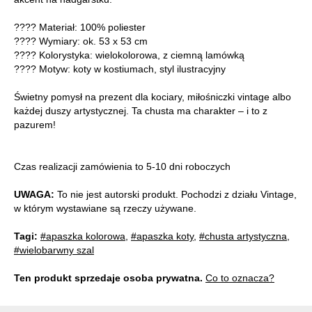
???? Materiał: 100% poliester
???? Wymiary: ok. 53 x 53 cm
???? Kolorystyka: wielokolorowa, z ciemną lamówką
???? Motyw: koty w kostiumach, styl ilustracyjny
Świetny pomysł na prezent dla kociary, miłośniczki vintage albo
każdej duszy artystycznej. Ta chusta ma charakter – i to z
pazurem!
Czas realizacji zamówienia to 5-10 dni roboczych
UWAGA:
To nie jest autorski produkt. Pochodzi z działu Vintage,
w którym wystawiane są rzeczy używane.
Tagi:
#apaszka kolorowa
,
#apaszka koty
,
#chusta artystyczna
,
#wielobarwny szal
Ten produkt sprzedaje osoba prywatna.
Co to oznacza?