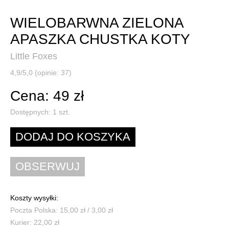
WIELOBARWNA ZIELONA
APASZKA CHUSTKA KOTY
Little Foxes
4,9/5,0 (opinie: 37)
Cena: 49 zł
Dostępnych:
1
szt.
Koszty wysyłki:
Poczta Polska: 15,00 zł / 3,00 zł
Kurier: 22,00 zł