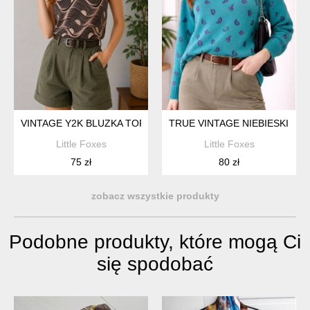
VINTAGE Y2K BLUZKA TOP BEZ RĘKAWÓW AVANT GARDE C
TRUE VINTAGE NIEBIESKI S
Little Foxes
Little Foxes
75 zł
80 zł
zobacz wszystkie produkty
Podobne produkty, które mogą Ci
się spodobać