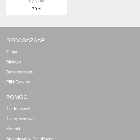
by_aski
79 zł
DECOBAZAAR
O nas
Biuletyn
Dane osobowe
Pliki Cookies
POMOC
Jak kupować
Jak sprzedawać
Kontakt
Sprzedawaj w DecoBazaar