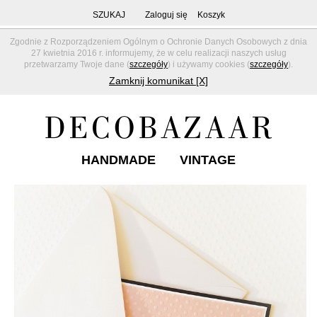
SZUKAJ
Zaloguj się
Koszyk
Zgodnie z Rozporządzeniem Ogólnym o Ochronie Danych Osobowych z dnia
27 kwietnia 2016 r. informujemy, że w celu realizacji naszych usług
przetwarzamy Twoje dane (
szczegóły
) i używamy cookies (
szczegóły
).
Zamknij komunikat [X]
HANDMADE
VINTAGE