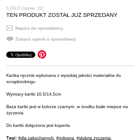
5,0/5,0 (opinie: 32)
TEN PRODUKT ZOSTAŁ JUŻ SPRZEDANY
Napisz do sprzedawcy
Zobacz opinie o sprzedawcy
Kartka ręcznie wykonana z wysokiej jakości materiałów do
scrapbookingu
Wymiary kartki 10,5/14,5cm
Baza kartki jest w kolorze czarnym, w środku białe miejsce na
życzenia.
Do kartki dołączona jest koperta.
Tagi:
#dla zakochanych
,
#milosna
,
#slubne zyczenia
,