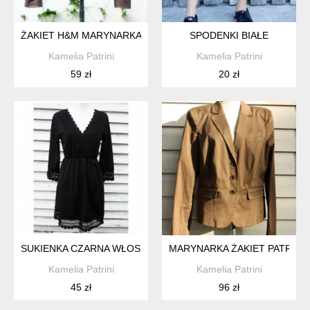
ŻAKIET H&M MARYNARKA
SPODENKI BIAŁE
Kamelia Patrini
Kamelia Patrini
59 zł
20 zł
SUKIENKA CZARNA WŁOSKA
MARYNARKA ŻAKIET PATRIZIA 
Kamelia Patrini
Kamelia Patrini
45 zł
96 zł