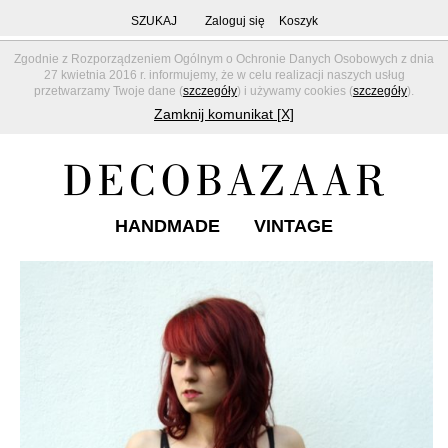
SZUKAJ
Zaloguj się
Koszyk
Zgodnie z Rozporządzeniem Ogólnym o Ochronie Danych Osobowych z dnia
27 kwietnia 2016 r. informujemy, że w celu realizacji naszych usług
przetwarzamy Twoje dane (
szczegóły
) i używamy cookies (
szczegóły
).
Zamknij komunikat [X]
HANDMADE
VINTAGE