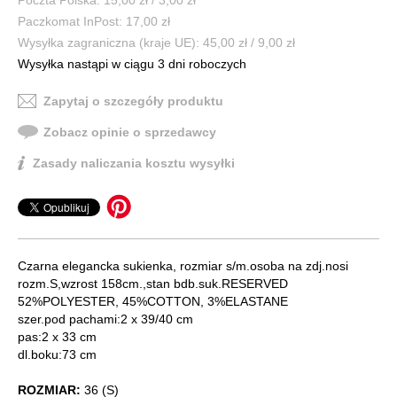
Paczkomat InPost: 17,00 zł
Wysyłka zagraniczna (kraje UE): 45,00 zł / 9,00 zł
Wysyłka nastąpi w ciągu 3 dni roboczych
Zapytaj o szczegóły produktu
Zobacz opinie o sprzedawcy
Zasady naliczania kosztu wysyłki
Czarna elegancka sukienka, rozmiar s/m.osoba na zdj.nosi
rozm.S,wzrost 158cm.,stan bdb.suk.RESERVED
52%POLYESTER, 45%COTTON, 3%ELASTANE
szer.pod pachami:2 x 39/40 cm
pas:2 x 33 cm
dl.boku:73 cm
ROZMIAR:
36 (S)