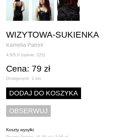
WIZYTOWA-SUKIENKA
Kamelia Patrini
4,8/5,0 (opinie: 225)
Cena: 79 zł
Dostępnych:
1
szt.
Koszty wysyłki:
Poczta Polska: 15,00 zł / 3,00 zł