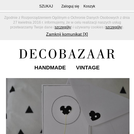
SZUKAJ
Zaloguj się
Koszyk
Zgodnie z Rozporządzeniem Ogólnym o Ochronie Danych Osobowych z dnia
27 kwietnia 2016 r. informujemy, że w celu realizacji naszych usług
przetwarzamy Twoje dane (
szczegóły
) i używamy cookies (
szczegóły
).
Zamknij komunikat [X]
HANDMADE
VINTAGE