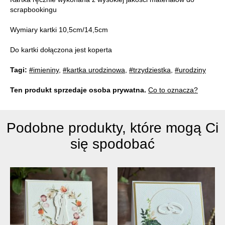
scrapbookingu
Wymiary kartki 10,5cm/14,5cm
Do kartki dołączona jest koperta
Tagi:
#imieniny
,
#kartka urodzinowa
,
#trzydziestka
,
#urodziny
Ten produkt sprzedaje osoba prywatna.
Co to oznacza?
Podobne produkty, które mogą Ci
się spodobać