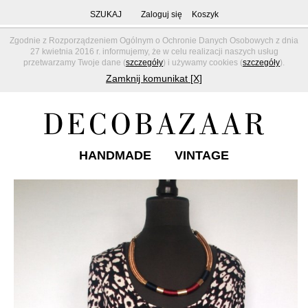
SZUKAJ
Zaloguj się
Koszyk
Zgodnie z Rozporządzeniem Ogólnym o Ochronie Danych Osobowych z dnia
27 kwietnia 2016 r. informujemy, że w celu realizacji naszych usług
przetwarzamy Twoje dane (
szczegóły
) i używamy cookies (
szczegóły
).
Zamknij komunikat [X]
HANDMADE
VINTAGE