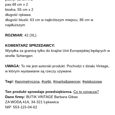
pas:48 cm x 2
biodra; 55 cm x 2
długość rękawa:
długość bluzki: 63 cm w najkrótszym miejscu, 86 cm w
najdłuższym
ROZMIAR:
42 (XL)
KOMENTARZ SPRZEDAWCY:
Wysyłka za granicę tylko do krajów Unii Europejskiej będących w
strefie Schengen
UWAGA:
To nie jest autorski produkt. Pochodzi z działu Vintage,
w którym wystawiane są rzeczy używane.
Tagi:
#asymetryczna
,
#cętki
,
#marks&spencer
,
#wiskozowa
Ten produkt sprzedaje przedsiębiorca.
Co to oznacza?
Dane firmy:
BUTIK VINTAGE Barbara Gibas
ZA WODĄ 41A, 34-321 Łękawica
NIP: 553-115-04-62