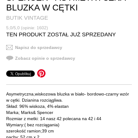
BLUZKA W CĘTKI
BUTIK VINTAGE
5,0/5,0 (opinie: 1602)
TEN PRODUKT ZOSTAŁ JUŻ SPRZEDANY
Napisz do sprzedawcy
Zobacz opinie o sprzedawcy
Asymetryczna,wiskozowa bluzka w biało- bordowo-czarny wzór
w cętki. Dzianina rozciągliwa.
Skład: 96% wiskoza, 4% elastan
Marka; Marks& Spencer
Rozmiar z metki: 14 nasz 42 polecana na 42 i 44
Wymiary:( bez rozciągania)
szerokość ramion;39 cm
pachy: 52 cm x 2