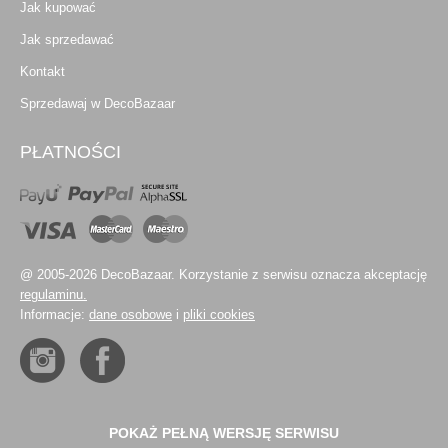
Jak kupować
Jak sprzedawać
Kontakt
Sprzedawaj w DecoBazaar
PŁATNOŚCI
@ 2005-2026 DecoBazaar. Korzystanie z serwisu oznacza akceptację
regulaminu.
Informacje:
dane osobowe
i
pliki cookies
POKAŻ PEŁNĄ WERSJĘ SERWISU