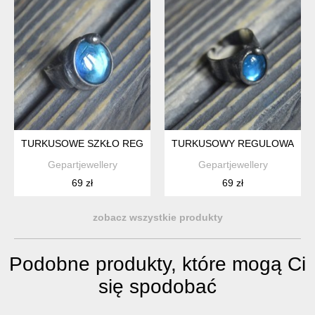
TURKUSOWE SZKŁO REGULOWANY WITRAŻOWY PIERŚCION
TURKUSOWY REGULOWANY W
Gepartjewellery
Gepartjewellery
69 zł
69 zł
zobacz wszystkie produkty
Podobne produkty, które mogą Ci
się spodobać