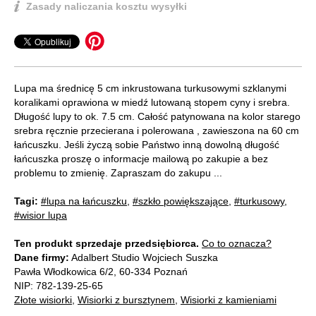
Zasady naliczania kosztu wysyłki
Lupa ma średnicę 5 cm inkrustowana turkusowymi szklanymi
koralikami oprawiona w miedź lutowaną stopem cyny i srebra.
Długość lupy to ok. 7.5 cm. Całość patynowana na kolor starego
srebra ręcznie przecierana i polerowana , zawieszona na 60 cm
łańcuszku. Jeśli życzą sobie Państwo inną dowolną długość
łańcuszka proszę o informacje mailową po zakupie a bez
problemu to zmienię. Zapraszam do zakupu ...
Tagi:
#lupa na łańcuszku
,
#szkło powiększające
,
#turkusowy
,
#wisior lupa
Ten produkt sprzedaje przedsiębiorca.
Co to oznacza?
Dane firmy:
Adalbert Studio Wojciech Suszka
Pawła Włodkowica 6/2, 60-334 Poznań
NIP: 782-139-25-65
Złote wisiorki
,
Wisiorki z bursztynem
,
Wisiorki z kamieniami