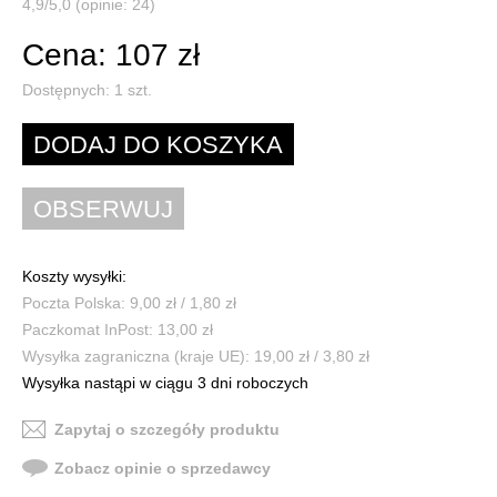
4,9/5,0 (opinie: 24)
Cena: 107 zł
Dostępnych:
1
szt.
Koszty wysyłki:
Poczta Polska: 9,00 zł / 1,80 zł
Paczkomat InPost: 13,00 zł
Wysyłka zagraniczna (kraje UE): 19,00 zł / 3,80 zł
Wysyłka nastąpi w ciągu 3 dni roboczych
Zapytaj o szczegóły produktu
Zobacz opinie o sprzedawcy