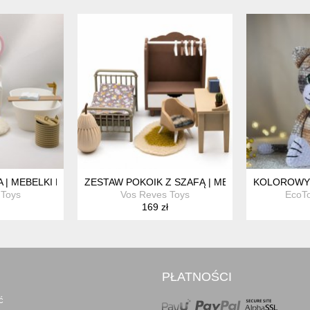
8)-NOWE
A | MEBELKI DO DOMKU DLA MYSZEK
ZESTAW POKOIK Z SZAFĄ | MEBELKI DLA MYSZ
KOLOROWY 
 Toys
Vos Reves Toys
EcoT
169 zł
PŁATNOŚCI
ć