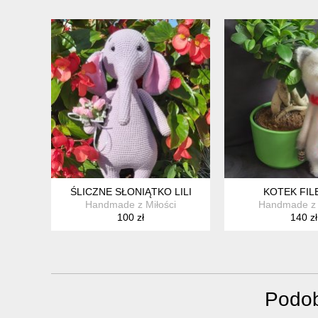
ŚLICZNE SŁONIĄTKO LILI
KOTEK FI
Handmade z Miłości
Handmade z 
100 zł
140 zł
Podob