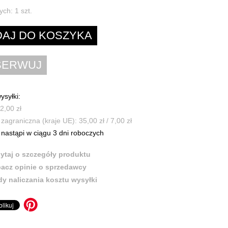
ych:
1
szt.
ysyłki:
2,00 zł
zagraniczna (kraje UE): 35,00 zł / 7,00 zł
nastąpi w ciągu 3 dni roboczych
ytaj o szczegóły produktu
acz opinie o sprzedawcy
y naliczania kosztu wysyłki