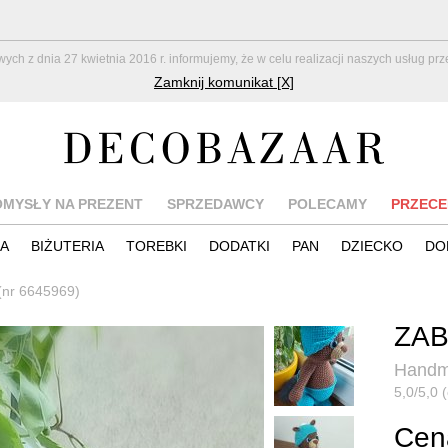
z dnia 27 kwietnia 2016 r. informujemy, że w celu realizacji naszych usług pr
Zamknij komunikat [X]
OMYSŁY NA PREZENT
SPRZEDAWCY
POLECAMY
PRZECE
IA
BIŻUTERIA
TOREBKI
DODATKI
PAN
DZIECKO
DO
(nr 6645969)
ZAB
Handma
5,0/5,0 (
Cena