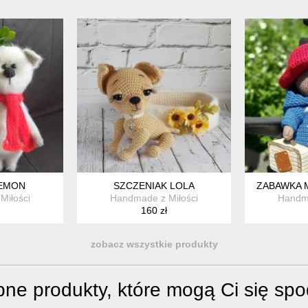
LEMON
SZCZENIAK LOLA
ZABAWKA 
Miłości
Handmade z Miłości
Handma
160 zł
zobacz wszystkie produkty
ne produkty, które mogą Ci się sp