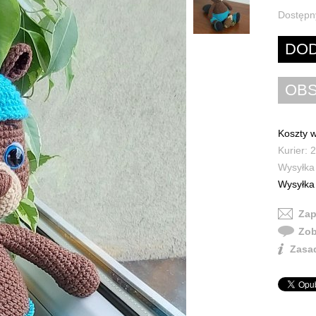
Dostępn
Koszty w
Kurier: 2
Wysyłka 
Wysyłka 
Zap
Zob
Zasad