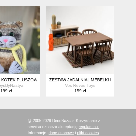
EK
KOTEK PLUSZOWY, UNIKATOWY KOTEK NA PREZENT
ZESTAW JADALNIA | MEBELKI DLA MYSZE
oysByNastya
Vos Reves Toys
199 zł
159 zł
@ 2005-2026 DecoBazaar. Korzystanie z
serwisu oznacza akceptację
regulaminu.
Informacje:
dane osobowe
i
pliki cookies