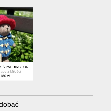
MIŚ PADDINGTON
de z Miłości
180 zł
odobać