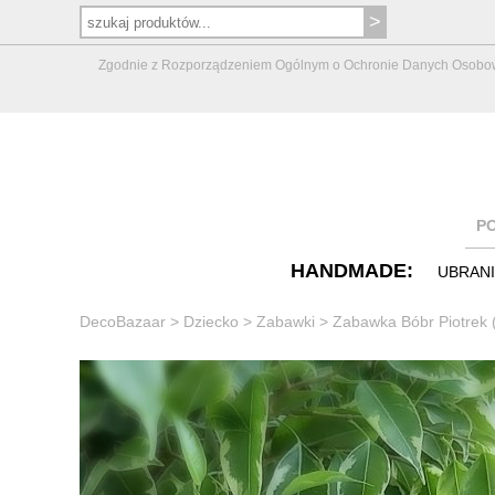
Zgodnie z Rozporządzeniem Ogólnym o Ochronie Danych Osobowych 
P
HANDMADE:
UBRAN
DecoBazaar
>
Dziecko
>
Zabawki
>
Zabawka Bóbr Piotrek 