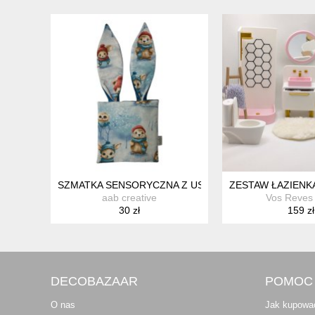
SZMATKA SENSORYCZNA Z USZKAMI ZIMOWA (42597
ZESTAW ŁAZIENK
aab creative
Vos Reves
30 zł
159 zł
DECOBAZAAR
POMOC
O nas
Jak kupowa