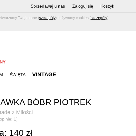
Sprzedawaj u nas
Zaloguj się
Koszyk
zetwarzamy Twoje dane (
szczegóły
) i używamy cookies (
szczegóły
).
NY
VINTAGE
M
ŚWIĘTA
AWKA BÓBR PIOTREK
de z Miłości
opinie: 1)
: 140 zł