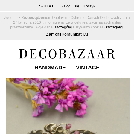
SZUKAJ
Zaloguj się
Koszyk
Zgodnie z Rozporządzeniem Ogólnym o Ochronie Danych Osobowych z dnia
27 kwietnia 2016 r. informujemy, że w celu realizacji naszych usług
przetwarzamy Twoje dane (
szczegóły
) i używamy cookies (
szczegóły
).
Zamknij komunikat [X]
HANDMADE
VINTAGE