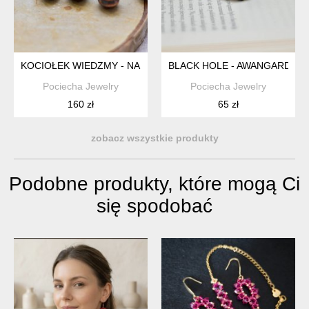
KOCIOŁEK WIEDZMY - NASZYJNIK Z KRYSZTAŁEM GÓRSKIM
BLACK HOLE - AWANGARDOWY
Pociecha Jewelry
Pociecha Jewelry
160 zł
65 zł
zobacz wszystkie produkty
Podobne produkty, które mogą Ci
się spodobać