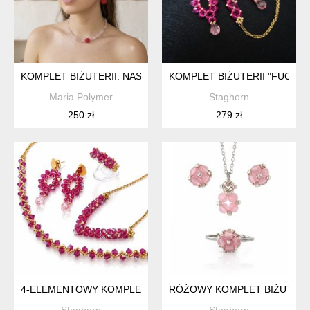
KOMPLET BIŻUTERII: NASZYJNIK I KOLCZYKI - MALINA Z KW
KOMPLET BIŻUTERII "FUCHSI
Maria Polymer
Staghorn
250 zł
279 zł
4-ELEMENTOWY KOMPLET BIŻUTERII FUCHSIA AB
RÓŻOWY KOMPLET BIŻUTERII
Staghorn
Staghorn