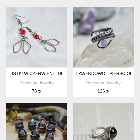
LISTKI W CZERWIENI - DŁUGIE KOLCZYKI Z MIEDZI
LAWENDOWO - PIERŚCIONEK 
Pociecha Jewelry
Pociecha Jewelry
78 zł
126 zł