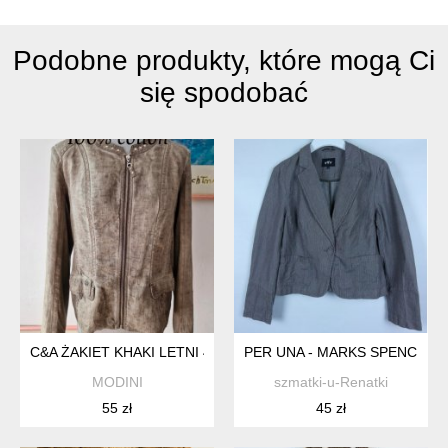
Podobne produkty, które mogą Ci
się spodobać
C&A ŻAKIET KHAKI LETNI 42 XL 44 PLUS SIZE
PER UNA - MARKS SPENCER ŻA
MODINI
szmatki-u-Renatki
55 zł
45 zł