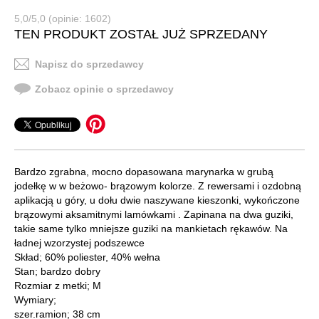
5,0/5,0 (opinie: 1602)
TEN PRODUKT ZOSTAŁ JUŻ SPRZEDANY
Napisz do sprzedawcy
Zobacz opinie o sprzedawcy
Bardzo zgrabna, mocno dopasowana marynarka w grubą
jodełkę w w beżowo- brązowym kolorze. Z rewersami i ozdobną
aplikacją u góry, u dołu dwie naszywane kieszonki, wykończone
brązowymi aksamitnymi lamówkami . Zapinana na dwa guziki,
takie same tylko mniejsze guziki na mankietach rękawów. Na
ładnej wzorzystej podszewce
Skład; 60% poliester, 40% wełna
Stan; bardzo dobry
Rozmiar z metki; M
Wymiary;
szer.ramion; 38 cm