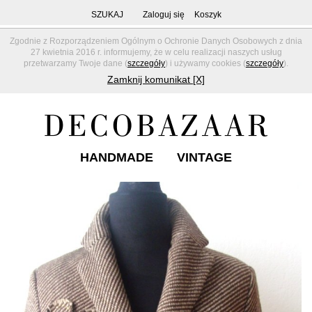
SZUKAJ
Zaloguj się
Koszyk
Zgodnie z Rozporządzeniem Ogólnym o Ochronie Danych Osobowych z dnia
27 kwietnia 2016 r. informujemy, że w celu realizacji naszych usług
przetwarzamy Twoje dane (
szczegóły
) i używamy cookies (
szczegóły
).
Zamknij komunikat [X]
HANDMADE
VINTAGE