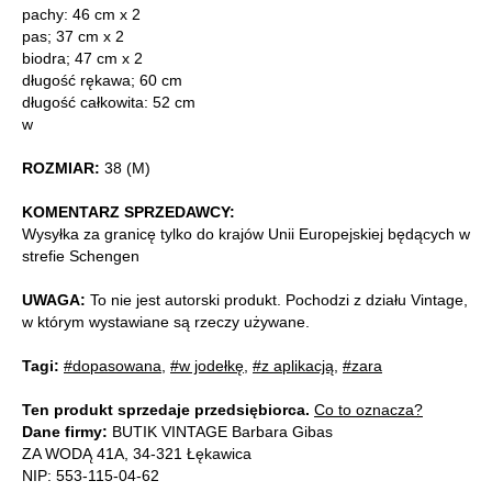
pachy: 46 cm x 2
pas; 37 cm x 2
biodra; 47 cm x 2
długość rękawa; 60 cm
długość całkowita: 52 cm
w
ROZMIAR:
38 (M)
KOMENTARZ SPRZEDAWCY:
Wysyłka za granicę tylko do krajów Unii Europejskiej będących w
strefie Schengen
UWAGA:
To nie jest autorski produkt. Pochodzi z działu Vintage,
w którym wystawiane są rzeczy używane.
Tagi:
#dopasowana
,
#w jodełkę
,
#z aplikacją
,
#zara
Ten produkt sprzedaje przedsiębiorca.
Co to oznacza?
Dane firmy:
BUTIK VINTAGE Barbara Gibas
ZA WODĄ 41A, 34-321 Łękawica
NIP: 553-115-04-62