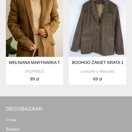
WEŁNIANA MARYNARKA TALL S
BOOHOO ŻAKIET KRATA 14 / 4
INSPIRED
szmatki-u-Renatki
99 zł
69 zł
DECOBAZAAR
O nas
Biuletyn