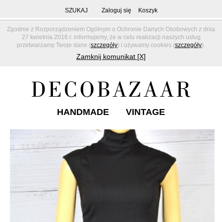
SZUKAJ
Zaloguj się
Koszyk
Zgodnie z Rozporządzeniem Ogólnym o Ochronie Danych Osobowych z dnia
27 kwietnia 2016 r. informujemy, że w celu realizacji naszych usług
przetwarzamy Twoje dane (
szczegóły
) i używamy cookies (
szczegóły
).
Zamknij komunikat [X]
HANDMADE
VINTAGE