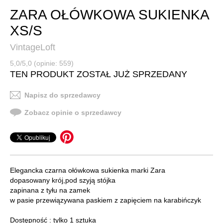
ZARA OŁÓWKOWA SUKIENKA
XS/S
VintageLoft
5,0/5,0 (opinie: 559)
TEN PRODUKT ZOSTAŁ JUŻ SPRZEDANY
Napisz do sprzedawcy
Zobacz opinie o sprzedawcy
Elegancka czarna ołówkowa sukienka marki Zara
dopasowany krój,pod szyją stójka
zapinana z tyłu na zamek
w pasie przewiązywana paskiem z zapięciem na karabińczyk
Dostępność : tylko 1 sztuka