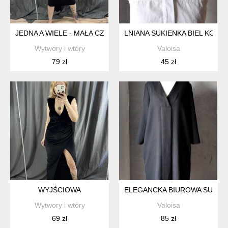
JEDNA A WIELE - MAŁA CZARNA
LNIANA SUKIENKA BIEL KOŁNI
Wytwory i wtóry
Valoisa
79 zł
45 zł
WYJŚCIOWA
ELEGANCKA BIUROWA SUKIEN
Wytwory i wtóry
Valoisa
69 zł
85 zł