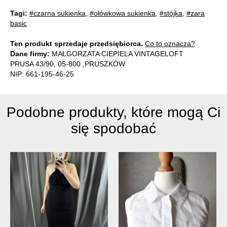
Tagi:
#czarna sukienka
,
#ołówkowa sukienka
,
#stójka
,
#zara
basic
Ten produkt sprzedaje przedsiębiorca.
Co to oznacza?
Dane firmy:
MAŁGORZATA CIEPIELA VINTAGELOFT
PRUSA 43/90, 05-800 ,PRUSZKÓW
NIP: 661-195-46-25
Podobne produkty, które mogą Ci
się spodobać