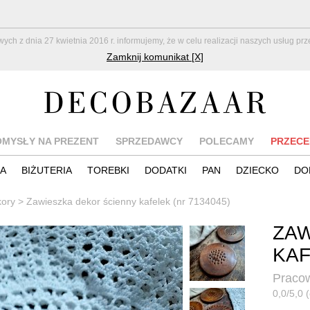
z dnia 27 kwietnia 2016 r. informujemy, że w celu realizacji naszych usług pr
Zamknij komunikat [X]
OMYSŁY NA PREZENT
SPRZEDAWCY
POLECAMY
PRZECE
IA
BIŻUTERIA
TOREBKI
DODATKI
PAN
DZIECKO
DO
kory
>
Zawieszka dekor ścienny kafelek (nr 7134045)
ZAW
KA
Praco
0,0/5,0 (