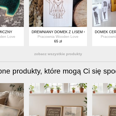
MICZNY
DREWNIANY DOMEK Z LISEM GEOMETRYCZNY
DOMEK CER
den Love
Pracownia Wooden Love
Pracown
65 zł
zobacz wszystkie produkty
ne produkty, które mogą Ci się sp