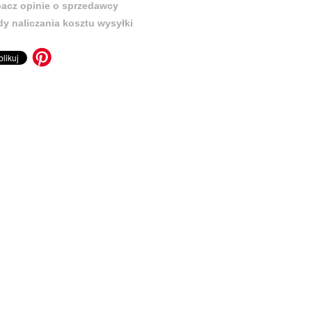
acz opinie o sprzedawcy
y naliczania kosztu wysyłki