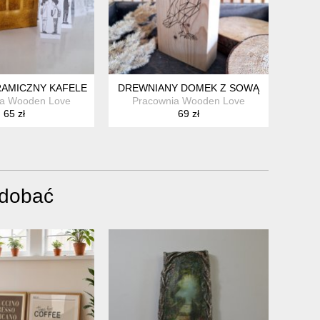
M
AMICZNY KAFELEK DEKORACYJNY
DREWNIANY DOMEK Z SOWĄ
ia Wooden Love
Pracownia Wooden Love
65 zł
69 zł
odobać