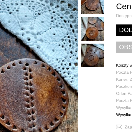
Cena
Dostępn
Koszty w
Poczta P
Kurier: 2
Paczkoma
Orlen Pa
Poczta P
Wysyłka 
Wysyłka 
Zap