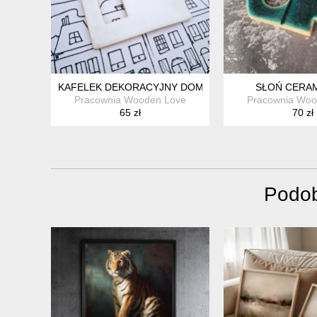
KAFELEK DEKORACYJNY DOMEK CERAMICZNY
SŁOŃ CERA
Pracownia Wooden Love
Pracownia Woo
65 zł
70 zł
Podob