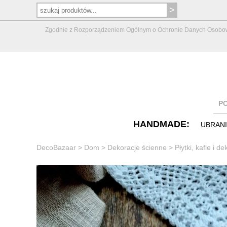
Zgodnie z Rozporządzeniem Ogólnym o Ochronie Danych Osobowych 
P
HANDMADE:
UBRAN
DecoBazaar
>
Dom
>
Dekoracje ścienne
>
Płytki, kafle i de