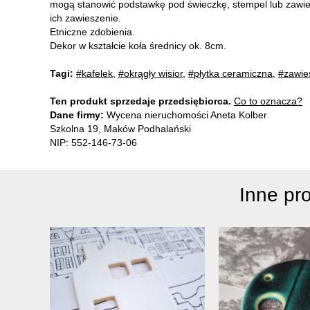
mogą stanowić podstawkę pod świeczkę, stempel lub zawies
ich zawieszenie.
Etniczne zdobienia.
Dekor w kształcie koła średnicy ok. 8cm.
Tagi:
#kafelek
,
#okrągły wisior
,
#płytka ceramiczna
,
#zawie
Ten produkt sprzedaje przedsiębiorca.
Co to oznacza?
Dane firmy:
Wycena nieruchomości Aneta Kolber
Szkolna 19, Maków Podhalański
NIP: 552-146-73-06
Inne pr