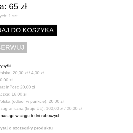
: 65 zł
ych:
1
szt.
ysyłki:
olska: 20,00 zł / 4,00 zł
0,00 zł
t InPost: 20,00 zł
czka: 16,00 zł
olska (odbiór w punkcie): 20,00 zł
zagraniczna (kraje UE): 100,00 zł / 20,00 zł
nastąpi w ciągu 5 dni roboczych
ytaj o szczegóły produktu