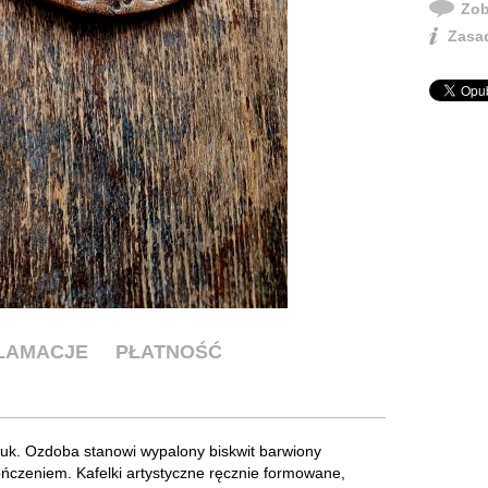
Zob
Zasad
KLAMACJE
PŁATNOŚĆ
tuk. Ozdoba stanowi wypalony biskwit barwiony
ńczeniem. Kafelki artystyczne ręcznie formowane,