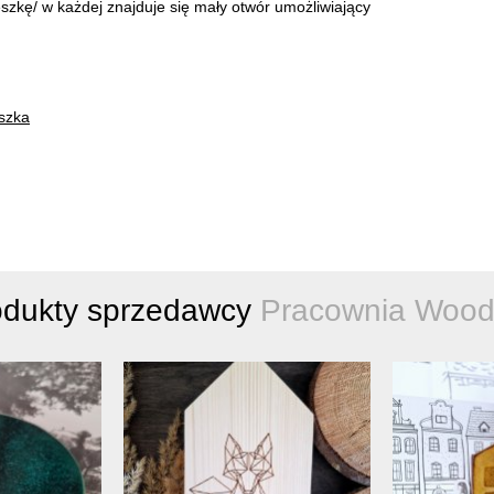
zkę/ w każdej znajduje się mały otwór umożliwiający
szka
odukty sprzedawcy
Pracownia Wood