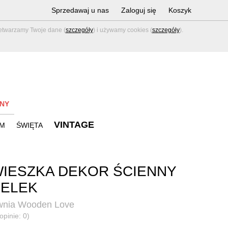
Sprzedawaj u nas
Zaloguj się
Koszyk
zetwarzamy Twoje dane (
szczegóły
) i używamy cookies (
szczegóły
).
NY
VINTAGE
M
ŚWIĘTA
IESZKA DEKOR ŚCIENNY
FELEK
wnia Wooden Love
opinie: 0)