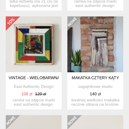
lalka elżbieta ma 21 cm (w
ramka na zdjęcia marki
kapeluszu). wykonana jest
east authentic design.
z włóczki bawełni...
wykonana z drewna
pozysk...
VINTAGE - WIELOBARWNA RAMKA - STARE DREWNO
MAKATKA CZTERY KĄTY
East Authentic Design
zagajnikowe studio
108 zł
120 zł
140 zł
ramka na zdjęcia marki
średniej wielkości makatka
east authentic design.
ręcznie utkana na krośnie.
wykonana z drewna
wykonana z wełni...
pozysk...