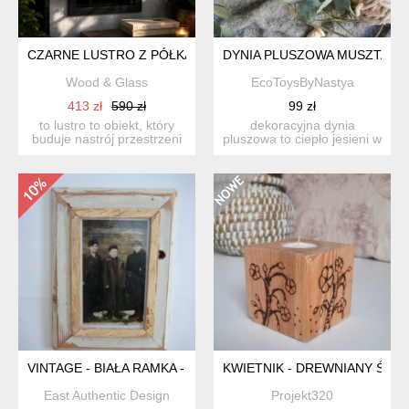
CZARNE LUSTRO Z PÓŁKĄ
DYNIA PLUSZOWA MUSZTARDO
Wood & Glass
EcoToysByNastya
413 zł
590 zł
99 zł
to lustro to obiekt, który
dekoracyjna dynia
buduje nastrój przestrzeni
pluszowa to ciepło jesieni w
poprzez materiał...
twoim domu! wykonana j...
VINTAGE - BIAŁA RAMKA - STARE DREWNO
KWIETNIK - DREWNIANY ŚWI
East Authentic Design
Projekt320