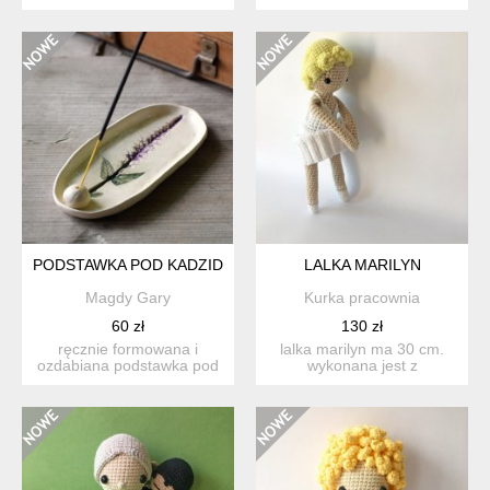
kształcie liścia pod
kadzidełka, palo santo
kadzide...
lub...
PODSTAWKA POD KADZIDEŁKA.
LALKA MARILYN
Magdy Gary
Kurka pracownia
60 zł
130 zł
ręcznie formowana i
lalka marilyn ma 30 cm.
ozdabiana podstawka pod
wykonana jest z
kadzidełka, palo santo
bawełniane włóczki, a w
lub...
środk...