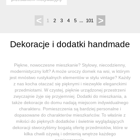
drogowskaz, który n...
<
>
1
2
3
4
5
...
101
Dekoracje i dodatki handmade
Piękne, nowoczesne mieszkanie? Stylowy, niecodzienny,
modernistyczny loft? A może uroczy domek na wsi, w którym
jest mnóstwo rustykalnych elementów w stylu vintage? Każdy
z nas kocha otaczać się pięknymi i niezwykle eleganckimi
przedmiotami. W czystej, pięknie urządzonej przestrzeni
zwyczajnie żyje się przyjemniej. Dodatki do mieszkania, a
także dekoracje do domu nadają miejscom indywidualnego
charakteru. Pomieszczenia są bardziej personalne i
dopasowane do charakterów mieszkańców. To właśnie z
miłości do pięknych dodatków i świetnie wyglądających
dekoracji stworzyliśmy bogatą ofertę przedmiotów, które w
kilka chwili ożywią i odmienią wnętrze każdego
pomieszczenia.