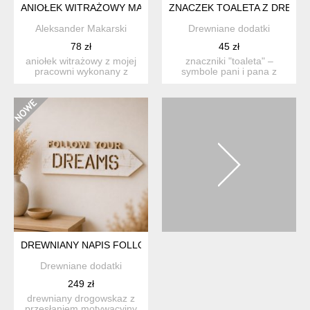
ANIOŁEK WITRAŻOWY MALARKA/MALARZ
ZNACZEK TOALETA Z DREWNA
Aleksander Makarski
Drewniane dodatki
78 zł
45 zł
aniołek witrażowy z mojej
znaczniki "toaleta" –
pracowni wykonany z
symbole pani i pana z
wysokiej jakości szkła ...
litego drewna ...
DREWNIANY NAPIS FOLLOW YOUR DREAMS, DEKORACJA ŚCIE
Drewniane dodatki
249 zł
drewniany drogowskaz z
przesłaniem motywacyjny