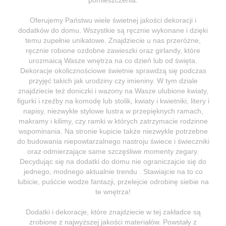
Oferujemy Państwu wiele świetnej jakości dekoracji i
dodatków do domu. Wszystkie są ręcznie wykonane i dzięki
temu zupełnie unikatowe. Znajdziecie u nas przeróżne,
ręcznie robione ozdobne zawieszki oraz girlandy, które
urozmaicą Wasze wnętrza na co dzień lub od święta.
Dekoracje okolicznościowe świetnie sprawdzą się podczas
przyjęć takich jak urodziny czy imieniny. W tym dziale
znajdziecie też doniczki i wazony na Wasze ulubione kwiaty,
figurki i rzeźby na komodę lub stolik, kwiaty i kwietniki, litery i
napisy, niezwykle stylowe lustra w przepięknych ramach,
makramy i kilimy, czy ramki w których zatrzymacie rodzinne
wspominania. Na stronie kupicie także niezwykle potrzebne
do budowania niepowtarzalnego nastroju świece i świeczniki
oraz odmierzające same szczęśliwe momenty zegary.
Decydując się na dodatki do domu nie ograniczajcie się do
jednego, modnego aktualnie trendu . Stawiajcie na to co
lubicie, puśćcie wodze fantazji, przelejcie odrobinę siebie na
te wnętrza!
Dodatki i dekoracje, które znajdziecie w tej zakładce są
zrobione z najwyższej jakości materiałów. Powstały z