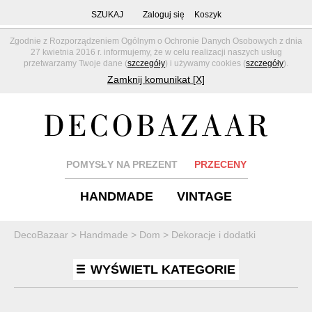
SZUKAJ
Zaloguj się
Koszyk
Zgodnie z Rozporządzeniem Ogólnym o Ochronie Danych Osobowych z dnia
27 kwietnia 2016 r. informujemy, że w celu realizacji naszych usług
przetwarzamy Twoje dane (
szczegóły
) i używamy cookies (
szczegóły
).
Zamknij komunikat [X]
POMYSŁY NA PREZENT
PRZECENY
HANDMADE
VINTAGE
DecoBazaar
>
Handmade
>
Dom
>
Dekoracje i dodatki
WYŚWIETL KATEGORIE