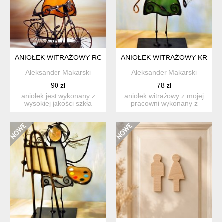
ANIOŁEK WITRAŻOWY ROWERZYSTKA/ROWERZYSTA
ANIOŁEK WITRAŻOWY KRAW
Aleksander Makarski
Aleksander Makarski
90 zł
78 zł
aniołek jest wykonany z
aniołek witrażowy z mojej
wysokiej jakości szkła
pracowni wykonany z
witrażowego spectrum or...
wysokiej jakości szkła ...