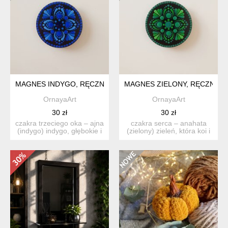
MAGNES INDYGO, RĘCZNIE MALOWANY, TRZECIE OKO - IN
MAGNES ZIELONY, RĘCZNIE 
OrnayaArt
OrnayaArt
30 zł
30 zł
czakra trzeciego oka – ajna
czakra serca – anahata
(indygo) indygo, głębokie i
(zielony) zieleń, która koi i
spokojne. ...
otwiera. ten ...