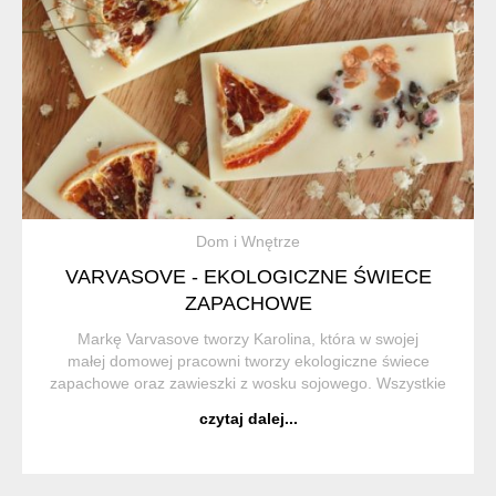
Dom i Wnętrze
VARVASOVE - EKOLOGICZNE ŚWIECE
ZAPACHOWE
Markę Varvasove tworzy Karolina, która w swojej
małej domowej pracowni tworzy ekologiczne świece
zapachowe oraz zawieszki z wosku sojowego. Wszystkie
jej produkty są w 100% handmade. Każdy produkt jest
czytaj dalej...
starannie sprawdzany i pakowany, tak aby...