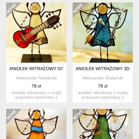
ANIOŁEK WITRAŻOWY GITARZYSTA
ANIOŁEK WITRAŻOWY 3D S
Aleksander Makarski
Aleksander Makarski
78 zł
78 zł
aniołek witrażowy z mojej
aniołek witrażowy z mojej
pracowni wykonany z
pracowni wykonany z
wysokiej jakości szkła ...
wysokiej jakości szkła w...