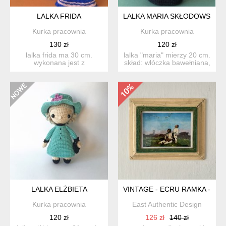
LALKA FRIDA
LALKA MARIA SKŁODOWSKA-
Kurka pracownia
Kurka pracownia
130 zł
120 zł
lalka frida ma 30 cm.
lalka "maria" mierzy 20 cm.
wykonana jest z
skład: włóczka bawełniana,
bawełnianej włóczki, a w
wype...
środku...
LALKA ELŻBIETA
VINTAGE - ECRU RAMKA - S
Kurka pracownia
East Authentic Design
120 zł
126 zł
140 zł