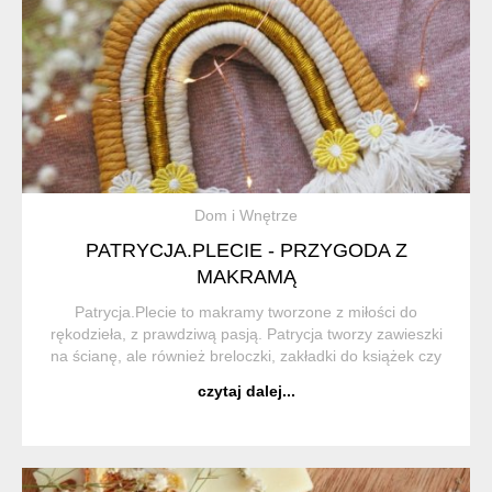
Dom i Wnętrze
PATRYCJA.PLECIE - PRZYGODA Z
MAKRAMĄ
Patrycja.Plecie to makramy tworzone z miłości do
rękodzieła, z prawdziwą pasją. Patrycja tworzy zawieszki
na ścianę, ale również breloczki, zakładki do książek czy
wianki na głowę. Każdy produkt jest starannie
czytaj dalej...
dopracowany i wykończony z należytą czuł...