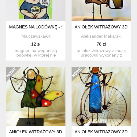
MAGNES NA LODÓWKĘ - ŚWINKA TOFU - VEGAN REVOLUTIO
ANIOŁEK WITRAŻOWY 3D PS
MalczewskaArt
Aleksander Makarski
12 zł
78 zł
magnes na wegańską
aniołek witrażowy z mojej
lodówkę, w której nie
pracowni wykonany z
trzyma się schabowych.
wysokiej jakości szkła w...
proje...
ANIOŁEK WITRAŻOWY 3D Z MOTYLKIEM
ANIOŁEK WITRAŻOWY 3D CYK