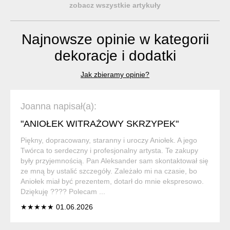
zobacz wszystkie artykuły
Najnowsze opinie w kategorii
dekoracje i dodatki
Jak zbieramy opinie?
Joanna napisał(a):
"ANIOŁEK WITRAŻOWY SKRZYPEK"
Piękny, dopracowany, staranny i uroczy Aniołek. A jego
Twórca to serdeczny i profesjonalny artysta. Te zakupy
były przyjemnością. Pan Aleksander sam skontaktował się
ze mną by ustalić szczegóły. Zależało mi na czasie, bo
Aniołek miał być prezentem, dotarł do mnie ekspresowo.
Dziękuję ???? Polecam ...
★★★★★ 01.06.2026