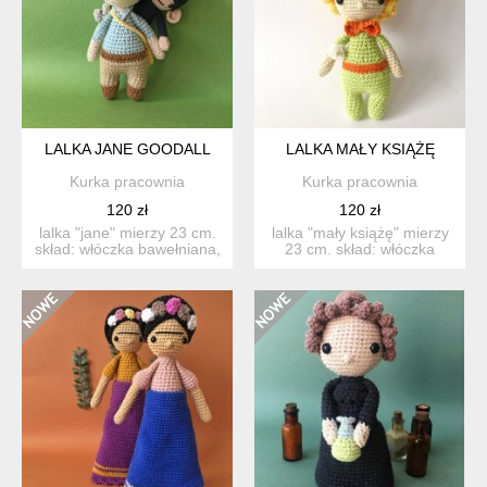
LALKA JANE GOODALL
LALKA MAŁY KSIĄŻĘ
Kurka pracownia
Kurka pracownia
120 zł
120 zł
lalka "jane" mierzy 23 cm.
lalka "mały książę" mierzy
skład: włóczka bawełniana,
23 cm. skład: włóczka
wypeł...
bawełniana...