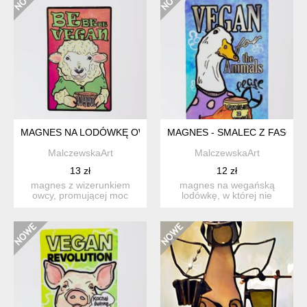
MAGNES NA LODÓWKĘ OWCA HUMMUS - BE VEGAN
MAGNES - SMALEC Z FASOLI 
MalczewskaArt
MalczewskaArt
13 zł
12 zł
magnes z wizerunkiem
magnes na wegańską
owcy, promującej moc
lodówkę, w której nie
ciecierzycy. projekt "...
trzyma się mięsnych
smarowide...