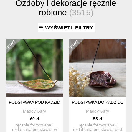
Ozdoby i dekoracje ręcznie
robione
(3515)
WYŚWIETL FILTRY
PODSTAWKA POD KADZIDEŁKA.
PODSTAWKA DO KADZIDEŁKA, 
Magdy Gary
Magdy Gary
60 zł
55 zł
ręcznie formowana i
ręcznie formowana i
ozdabiana podstawka w
ozdabiana podstawka pod