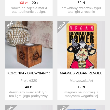
108 zł
120 zł
59 zł
ramka na zdjęcia marki
drewniany świecznik typu
east authentic design.
tea light z ręcznie
wykonana z drewna
wypalanymi wzorami
pozysk...
kwiató...
KORONKA - DREWNIANY ŚWIECZNIK
MAGNES VEGAN REVOLUTIO
Projekt320
MalczewskaArt
40 zł
12 zł
drewniany świecznik typu
magnes na lodówkę z
tea light. jego praktyczny,
motywem wegańskiej
ale i dekoracyjny...
krowy. projekt "vegan rev...