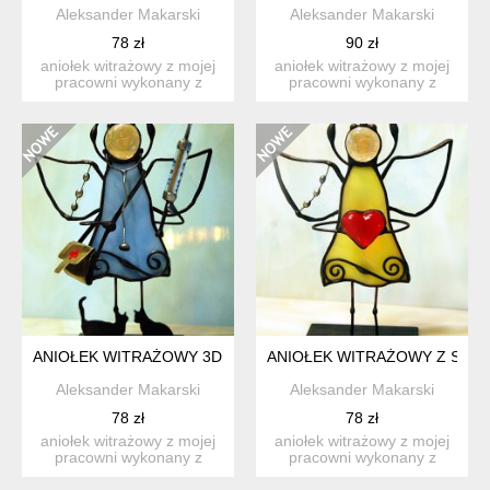
Aleksander Makarski
Aleksander Makarski
78 zł
90 zł
aniołek witrażowy z mojej
aniołek witrażowy z mojej
pracowni wykonany z
pracowni wykonany z
wysokiej jakości szkła w...
wysokiej jakości szkła w...
ANIOŁEK WITRAŻOWY 3D WETERYNARZ
ANIOŁEK WITRAŻOWY Z SER
Aleksander Makarski
Aleksander Makarski
78 zł
78 zł
aniołek witrażowy z mojej
aniołek witrażowy z mojej
pracowni wykonany z
pracowni wykonany z
wysokiej jakości szkła w...
wysokiej jakości szkła ...