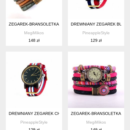
ZEGAREK-BRANSOLETKA RUDO-BRĄZOWO-ZIELONY
DREWNIANY ZEGAREK BURLE
MegiMikos
PineappleStyle
148 zł
129 zł
DREWNIANY ZEGAREK CHERRY DESIGN Z WYMIENNYM PASK
ZEGAREK-BRANSOLETKA W ST
PineappleStyle
MegiMikos
129 zł
149 zł