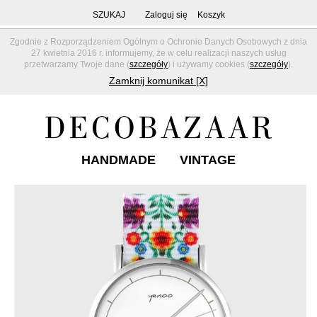
SZUKAJ
Zaloguj się
Koszyk
Zgodnie z Rozporządzeniem Ogólnym o Ochronie Danych Osobowych z dnia
27 kwietnia 2016 r. informujemy, że w celu realizacji naszych usług
przetwarzamy Twoje dane (
szczegóły
) i używamy cookies (
szczegóły
).
Zamknij komunikat [X]
HANDMADE
VINTAGE