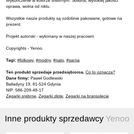
Wykończenie w kolorze srebrnym. Solidna, wysokiej jakości
oprawa, wolna od niklu.
Wszystkie nasze produkty są ozdobnie pakowane, gotowe na
prezent.
Projekt autorski - wykonany w naszej pracowni.
Copyrights - Yenoo.
Tagi:
#folkowy
,
#modny
,
#nato
,
#sarna
Ten produkt sprzedaje przedsiębiorca.
Co to oznacza?
Dane firmy:
Paweł Godlewski
Balladyny 19, 81-524 Gdynia
NIP: 586-209-48-17
Zegarki srebrne
,
Zegarki złote
,
Zegarki na bransolecie
Inne produkty sprzedawcy
Yenoo