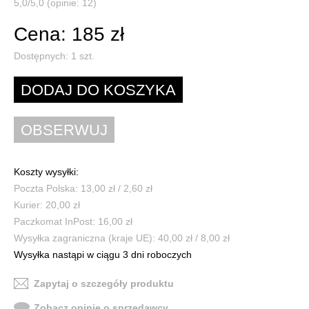
5,0/5,0 (opinie: 12)
Cena: 185 zł
Dostępnych:
1
szt.
Koszty wysyłki:
Poczta Polska: 13,00 zł / 2,60 zł
Kurier: 20,00 zł
Paczkomat InPost: 16,00 zł
Wysyłka zagraniczna (kraje UE): 40,00 zł / 8,00 zł
Wysyłka nastąpi w ciągu 3 dni roboczych
Zapytaj o szczegóły produktu
Zobacz opinie o sprzedawcy