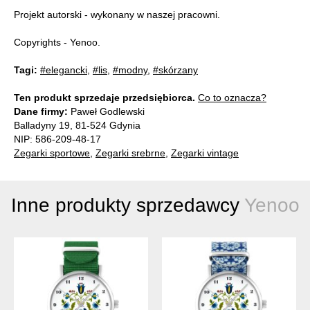
Projekt autorski - wykonany w naszej pracowni.
Copyrights - Yenoo.
Tagi:
#elegancki
,
#lis
,
#modny
,
#skórzany
Ten produkt sprzedaje przedsiębiorca.
Co to oznacza?
Dane firmy:
Paweł Godlewski
Balladyny 19, 81-524 Gdynia
NIP: 586-209-48-17
Zegarki sportowe
,
Zegarki srebrne
,
Zegarki vintage
Inne produkty sprzedawcy
Yenoo