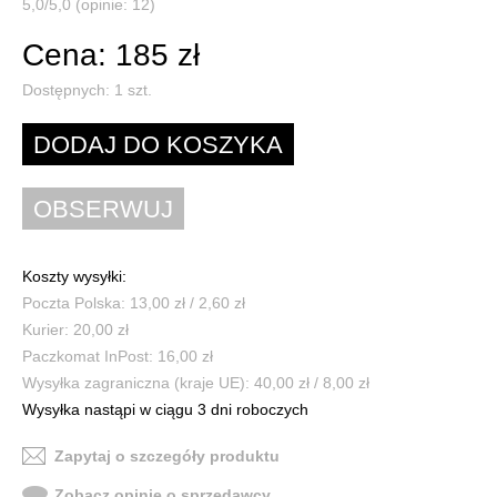
5,0/5,0 (opinie: 12)
Cena: 185 zł
Dostępnych:
1
szt.
Koszty wysyłki:
Poczta Polska: 13,00 zł / 2,60 zł
Kurier: 20,00 zł
Paczkomat InPost: 16,00 zł
Wysyłka zagraniczna (kraje UE): 40,00 zł / 8,00 zł
Wysyłka nastąpi w ciągu 3 dni roboczych
Zapytaj o szczegóły produktu
Zobacz opinie o sprzedawcy