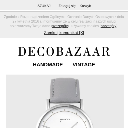
SZUKAJ
Zaloguj się
Koszyk
Zgodnie z Rozporządzeniem Ogólnym o Ochronie Danych Osobowych z dnia
27 kwietnia 2016 r. informujemy, że w celu realizacji naszych usług
przetwarzamy Twoje dane (
szczegóły
) i używamy cookies (
szczegóły
).
Zamknij komunikat [X]
HANDMADE
VINTAGE