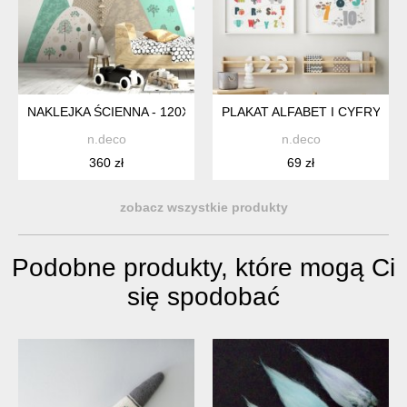
NAKLEJKA ŚCIENNA - 120X180CM GÓRY I KROPKI
PLAKAT ALFABET I CYFRY 30
n.deco
n.deco
360 zł
69 zł
zobacz wszystkie produkty
Podobne produkty, które mogą Ci
się spodobać