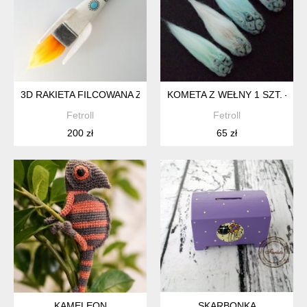
3D RAKIETA FILCOWANA Z WEŁNY ROZMIAR M – DEKORACJA 
KOMETA Z WEŁNY 1 SZT. – 
Fetroll
Fetroll
200 zł
65 zł
KAMELEON
SKARBONKA