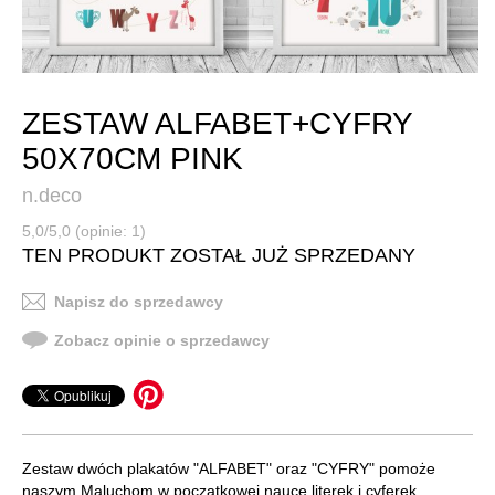
ZESTAW ALFABET+CYFRY
50X70CM PINK
n.deco
5,0/5,0 (opinie: 1)
TEN PRODUKT ZOSTAŁ JUŻ SPRZEDANY
Napisz do sprzedawcy
Zobacz opinie o sprzedawcy
Zestaw dwóch plakatów "ALFABET" oraz "CYFRY" pomoże
naszym Maluchom w początkowej nauce literek i cyferek.