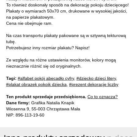
To również doskonały sposób na dekorację pokoju dziecięcego!
Plakaty o wymiarach 50x70 cm, drukowane w wysokiej jakości,
na papierze plakatowym.
Cena nie obejmuje ram.
Na czas transportu plakaty pakowane są w sztywną tekturową
tubę.
Potrzebujesz inny rozmiar plakatu? Napisz!
Ze względu na różne ustawienia monitorów, kolory mogą
nieznacznie różnić się od oryginalnych.
Tagi:
#alfabet pokój abecadło cyfry
,
#dziecko dzieci litery
,
#plakat obrazek pokoik dziecka
,
#prezent dekoracje liczby
Ten produkt sprzedaje przedsiębiorca.
Co to oznacza?
Dane firmy:
Grafika Natalia Knapik
Wiosenna 9, 55-003 Chrząstawa Mała
NIP: 896-113-19-60