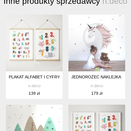
Inne produkty sprzedawcy
n.deco
PLAKAT ALFABET I CYFRY 50X70CM ZESTAW PLAKAT DLA DZI
JEDNOROŻEC NAKLEJKA ŚCIE
n.deco
n.deco
139 zł
179 zł