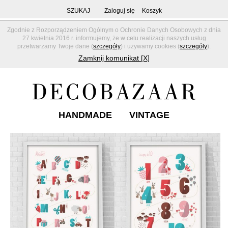
SZUKAJ
Zaloguj się
Koszyk
Zgodnie z Rozporządzeniem Ogólnym o Ochronie Danych Osobowych z dnia
27 kwietnia 2016 r. informujemy, że w celu realizacji naszych usług
przetwarzamy Twoje dane (
szczegóły
) i używamy cookies (
szczegóły
).
Zamknij komunikat [X]
HANDMADE
VINTAGE