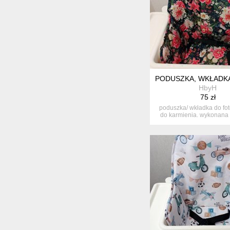
PODUSZKA, WKŁADKA
HbyH
75 zł
poduszka/ wkładka do fot
do karmienia. wykonana
sza...