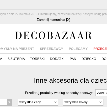
z dnia 27 kwietnia 2016 r. informujemy, że w celu realizacji naszych usług pr
Zamknij komunikat [X]
OMYSŁY NA PREZENT
SPRZEDAWCY
POLECAMY
PRZECE
IA
BIŻUTERIA
TOREBKI
DODATKI
PAN
DZIECKO
DO
Inne akcesoria dla dziec
Przefiltruj produkty według sposoby dostawy: