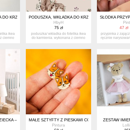
 DO KRZESEŁKA IKEA-ANTILOP-AUTA, SKUTERY
PODUSZKA, WKŁADKA DO KRZESEŁKA IKEA-ANTIL
SŁODKA PRZYP
HbyH
Pin
75 zł
47 zł
elika ikea
poduszka/ wkładka do fotelika ikea
przypinka z zającz
 z ciemno
do karmienia. wykonana z ciemno
ręcznie narysowana
sza...
DZIECKA – LEW PERSONALIZOWANA DEKORACJA DO POKOJU DZIE
MAŁE SZTYFTY Z PIESKAMI CORGI
ZESTAW IMIE
Pintura
Loll