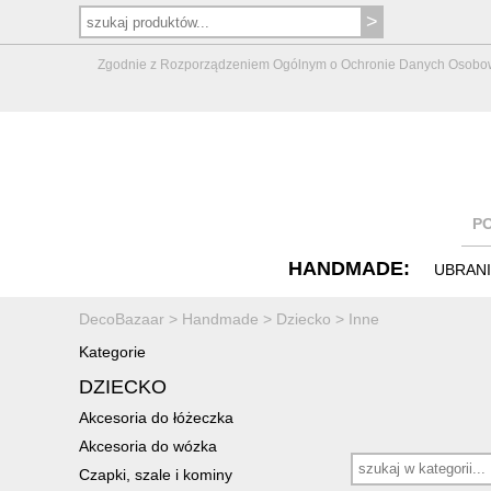
Zgodnie z Rozporządzeniem Ogólnym o Ochronie Danych Osobowych 
P
HANDMADE:
UBRAN
DecoBazaar
>
Handmade
>
Dziecko
>
Inne
Kategorie
DZIECKO
Akcesoria do łóżeczka
Akcesoria do wózka
Czapki, szale i kominy