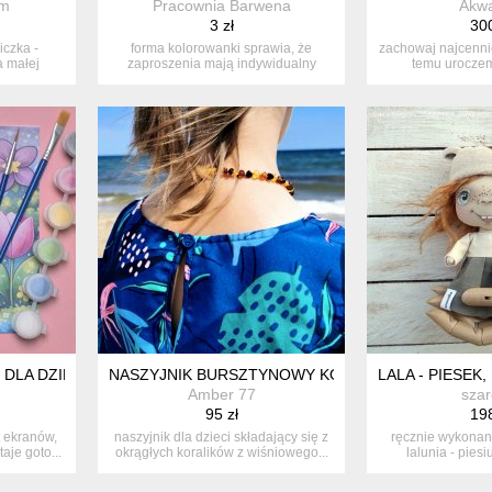
m
Pracownia Barwena
Akwa
3 zł
300
iczka -
forma kolorowanki sprawia, że
zachowaj najcennie
a małej
zaproszenia mają indywidualny
temu urocze
charakter....
stworz
DLA DZIECI ZAMIAST EKRANÓW I SŁODYCZY - PREZENT DO MALOW
NASZYJNIK BURSZTYNOWY KOLOROWY DLA DZIEC
LALA - PIESE
Amber 77
szar
95 zł
198
t ekranów,
naszyjnik dla dzieci składający się z
ręcznie wykonan
aje goto...
okrągłych koralików z wiśniowego...
lalunia - piesiu