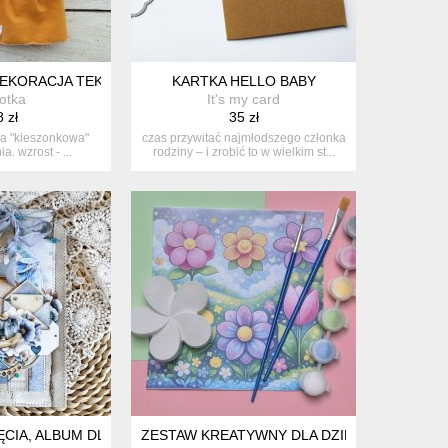
ZARNY
 DEKORACJA TEKSTYLNA, OOAK, POCKET DOLL
KARTKA HELLO BABY
otka
It's my card
 zł
35 zł
a "kieszonkowa"
czas przywitać najmłodszego członka
ia. wzrost - ...
rodziny – i zrobić to w wielkim st...
ĘCIA, ALBUM DLA CHŁOPCA
ZESTAW KREATYWNY DLA DZIECI ZAMIAST E