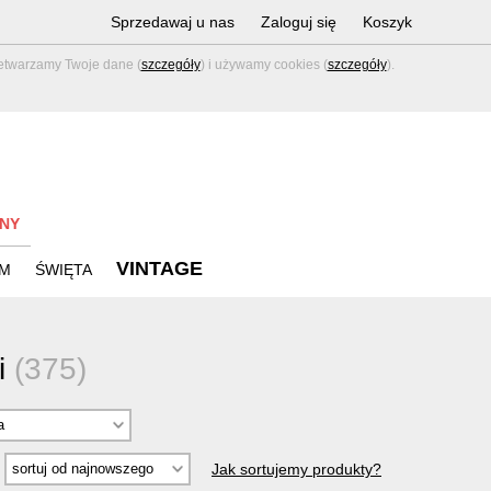
Sprzedawaj u nas
Zaloguj się
Koszyk
zetwarzamy Twoje dane (
szczegóły
) i używamy cookies (
szczegóły
).
NY
VINTAGE
M
ŚWIĘTA
i
(375)
Jak sortujemy produkty?