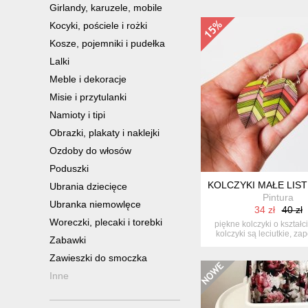
Girlandy, karuzele, mobile
Kocyki, pościele i rożki
Kosze, pojemniki i pudełka
Lalki
Meble i dekoracje
Misie i przytulanki
Namioty i tipi
Obrazki, plakaty i naklejki
Ozdoby do włosów
Poduszki
KOLCZYKI MAŁE LIS
Ubrania dziecięce
Pintura
Ubranka niemowlęce
34 zł
40 zł
Woreczki, plecaki i torebki
piękne kolczyki o kształci
kolczyki są leciutkie, za
Zabawki
Zawieszki do smoczka
Inne