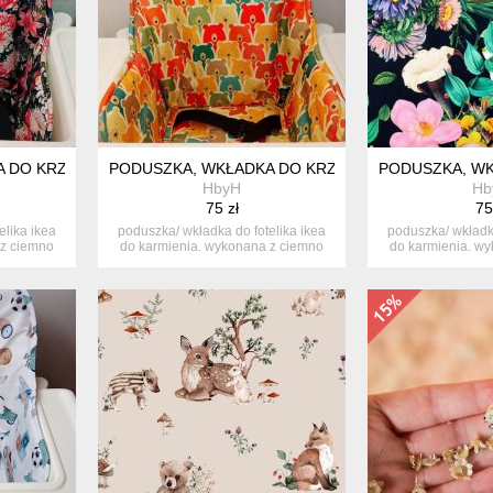
 DO KRZESEŁKA IKEA-ANTILOP
PODUSZKA, WKŁADKA DO KRZESEŁKA IKEA-ANTILOP
PODUSZKA, WK
HbyH
Hb
75 zł
75
elika ikea
poduszka/ wkładka do fotelika ikea
poduszka/ wkładka
 z ciemno
do karmienia. wykonana z ciemno
do karmienia. w
sza...
sza