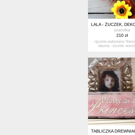
LALA - ŻUCZEK, DE
szarotka
210 zł
ręcznie wykonana "kies
lalunia - żuczek. wzrost
TABLICZKA DREWNIAN