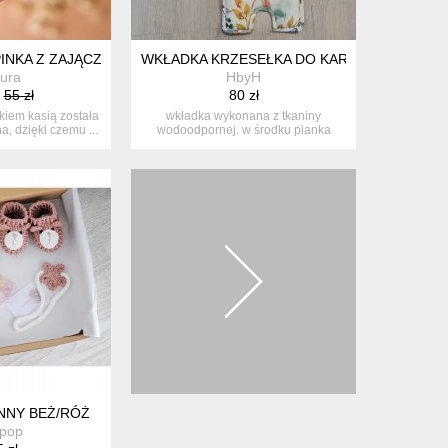
OP
INKA Z ZAJĄCZKIEM KASIĄ
WKŁADKA KRZESEŁKA DO KARMIENIA CHIL
tura
HbyH
55 zł
80 zł
kiem kasią została
wkładka wykonana z tkaniny
, dzięki czemu ...
wodoodpornej. w środku pianka
tapicerska+ o...
CKA
NNY BEŻ/RÓŻ
ipop