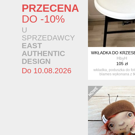
PRZECENA
DO -10%
U
SPRZEDAWCY
EAST
AUTHENTIC
WKŁADKA DO KRZESE
HbyH
DESIGN
105 zł
Do 10.08.2026
wkładka, poduszka do fot
blames wykonana z t
wodoodpo...