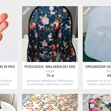
TKI W PASTELOWYCH KOLORACH KARAIBY
PODUSZKA, WKŁADKA DO KRZESEŁKA IKEA-ANTIL
ORGANIZER DO
HbyH
Hb
70 zł
49
e listków.
poduszka/ wkładka do fotelika ikea
organizer do krze
pomnisz...
do karmienia. wykonana z ciemno
antilop. organizer
sza...