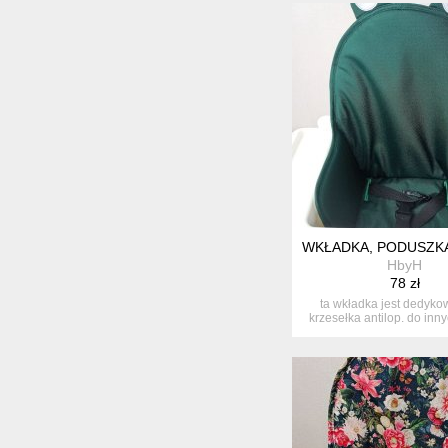
WKŁADKA, PODUSZKA
HbyH
78 zł
ta wkładka jest dedyk
krzesełka antilop. do inn
nie ...