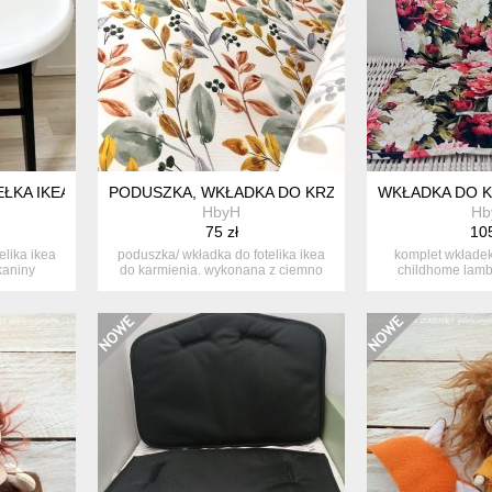
ŁKA IKEA BLAMES
PODUSZKA, WKŁADKA DO KRZESEŁKA IKEA-ANTIL
WKŁADKA DO K
HbyH
Hb
75 zł
105
elika ikea
poduszka/ wkładka do fotelika ikea
komplet wkładek 
kaniny
do karmienia. wykonana z ciemno
childhome lam
sza...
tkani