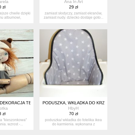
rela
Ana In Art
 zł
29 zł
jsze chwile dzięki
zamiast słodyczy, zamiast ekranów,
mu albumowi,
zamiast nudy. dziecko dostaje goto...
one...
ANIA (DIY) SERIA KWIATY
I
K, DEKORACJA TEKSTYLNA, OOAK, POCKET DOLL
PODUSZKA, WKŁADKA DO KRZESEŁKA IKEA-
otka
HbyH
 zł
70 zł
a "kieszonkowa"
poduszka/ wkładka do fotelika ikea
nia. wzrost -...
do karmienia. wykonana z
wodoodpo...