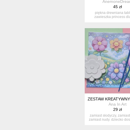
AnemoneDrea
45 zł
piękna drewniana tabl
zawieszka princess dl
księżniczki ...
ZESTAW KREATYWNY 
Ana In Art
29 zł
zamiast słodyczy, zamias
zamiast nudy. dziecko dost