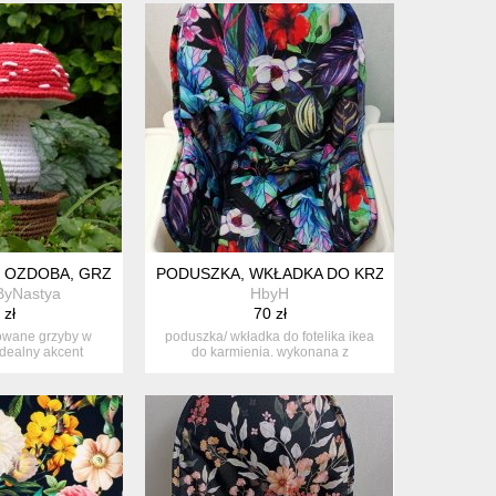
OSIT -ZWIERZĄTKA
OZDOBA, GRZYB SZYDEŁKOWY, DEKORACJA GRZYBEK
PODUSZKA, WKŁADKA DO KRZESEŁKA IKEA-
ByNastya
HbyH
 zł
70 zł
owane grzyby w
poduszka/ wkładka do fotelika ikea
idealny akcent
do karmienia. wykonana z
jny n...
wodoodpo...