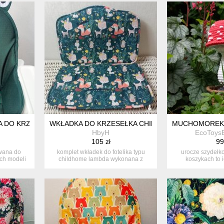
 DO KRZESEŁKA ANTILOP IKEA- ŻABKA
WKŁADKA DO KRZESEŁKA CHILDHOME LAMBDA,EV
MUCHOMOREK 
HbyH
EcoToys
105 zł
99
owana do
komplet wkładek do fotelika typu
urocze szydełk
ych modeli
childhome lambda wykonana z
koszykach to 
tkaniny ...
dekoracy