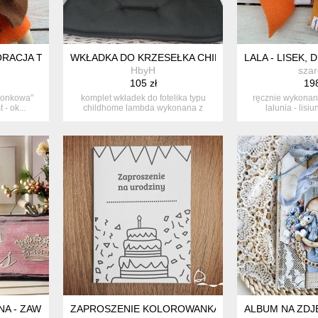
KORACJA TEKSTYLNA, OOAK, POCKET DOLL
WKŁADKA DO KRZESEŁKA CHILDHOME LAMBDA,C
LALA - LISEK,
HbyH
szar
105 zł
198
zonkowa"
komplet wkładek do fotelika typu
ręcznie wykonan
 - ok...
childhome lambda wykonana z
lalunia - lisiun
tkaniny ...
A - ZAWIESZKA - PRINCESS
ZAPROSZENIE KOLOROWANKA 2
ALBUM NA ZDJ