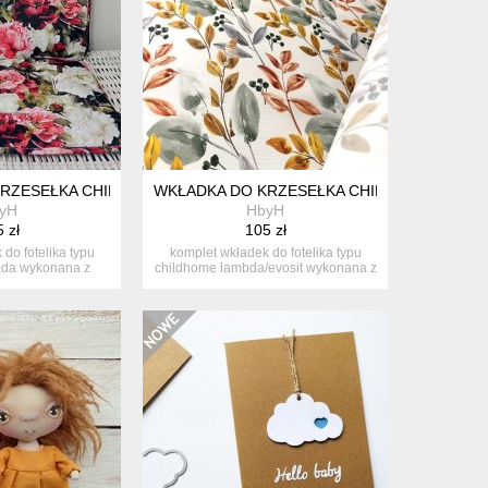
OP
RZESEŁKA CHILDHOME LAMBDA,EVOSIT-PEONIE
WKŁADKA DO KRZESEŁKA CHILDHOME LAMBD
yH
HbyH
 zł
105 zł
do fotelika typu
komplet wkładek do fotelika typu
bda wykonana z
childhome lambda/evosit wykonana z
ny ...
t...