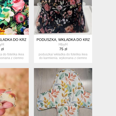
, MISIE
ŁADKA DO KRZESEŁKA IKEA-ANTILOP-KWIATY NA CZARNYM
PODUSZKA, WKŁADKA DO KRZESEŁKA IKEA-
yH
HbyH
 zł
75 zł
 do fotelika ikea
poduszka/ wkładka do fotelika ikea
ykonana z ciemno
do karmienia. wykonana z ciemno
...
sza...