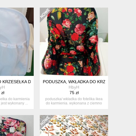
OP/ZWIERZĄTKA
 KRZESEŁKA DO KARMIENIA ANTILOP-BIAŁY
PODUSZKA, WKŁADKA DO KRZESEŁKA IKEA-
yH
HbyH
 zł
75 zł
sełka do karmienia
poduszka/ wkładka do fotelika ikea
 jest wykonany ...
do karmienia. wykonana z ciemno
sza...