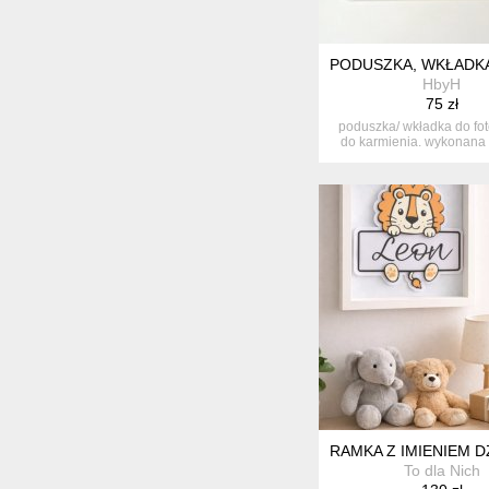
PODUSZKA, WKŁADKA
HbyH
75 zł
poduszka/ wkładka do fot
do karmienia. wykonana
sza...
RAMKA Z IMIENIEM 
To dla Nich